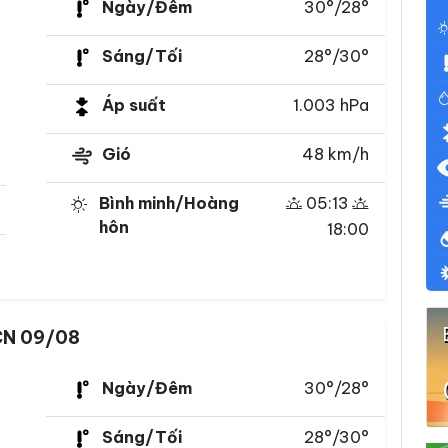
Ngày/Đêm
30°/28°
Sáng/Tối
28°/30°
Áp suất
1.003 hPa
Gió
48 km/h
Bình minh/Hoàng
05:13
hôn
18:00
N 09/08
Ngày/Đêm
30°/28°
Sáng/Tối
28°/30°