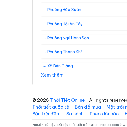
Phường Hòa Xuân
Phường Hội An Tây
Phường Ngũ Hành Sơn
Phường Thanh Khê
Xã Bến Giằng
Xem thêm
Xã Đắc Pring
Xã Đồng Dương
© 2026
Thời Tiết Online
All rights reserve
Thời tiết quốc tế
Bản đồ mưa
Mặt trời
Xã Duy Nghĩa
Bầu trời đêm
So sánh
Theo dõi bão
Xã Hà Nha
Nguồn dữ liệu:
Dữ liệu thời tiết bởi Open-Meteo.com (CC 