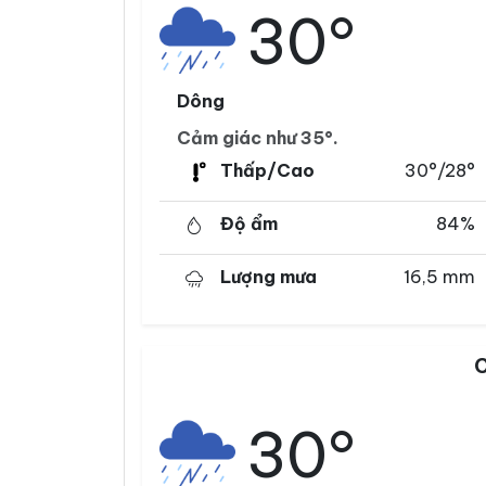
30°
Dông
Cảm giác như 35°.
Thấp/Cao
30°/28°
Độ ẩm
84%
Lượng mưa
16,5 mm
C
30°