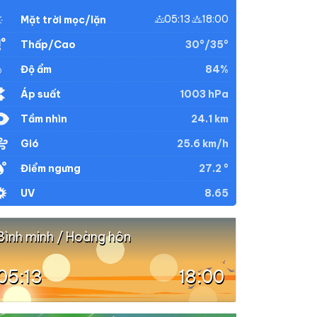
05:13
18:00
Mặt trời mọc/lặn
30°/35°
Thấp/Cao
84%
Độ ẩm
1003 hPa
Áp suất
24.1 km
Tầm nhìn
25.6 km/h
Gió
27.2 °
Điểm ngưng
8.65
UV
Bình minh / Hoàng hôn
05:13
18:00