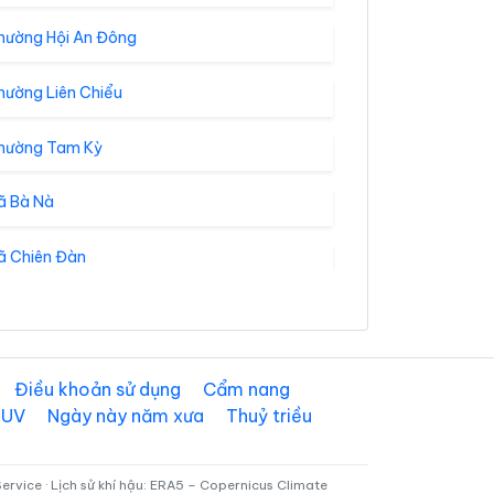
hường Hội An Đông
hường Liên Chiểu
hường Tam Kỳ
ã Bà Nà
ã Chiên Đàn
ã Điện Bàn Tây
ã Đức Phú
Điều khoản sử dụng
Cẩm nang
 UV
Ngày này năm xưa
Thuỷ triều
ã Gò Nổi
ã Hòa Tiến
rvice · Lịch sử khí hậu: ERA5 – Copernicus Climate