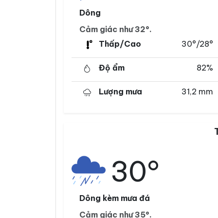
Dông
Cảm giác như 32°.
Thấp/Cao
30°/28°
Độ ẩm
82%
Lượng mưa
31,2 mm
30°
Dông kèm mưa đá
Cảm giác như 35°.