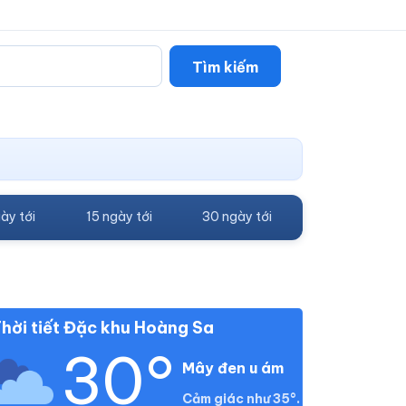
Tìm kiếm
ày tới
15 ngày tới
30 ngày tới
hời tiết Đặc khu Hoàng Sa
30°
Mây đen u ám
Cảm giác như 35°.