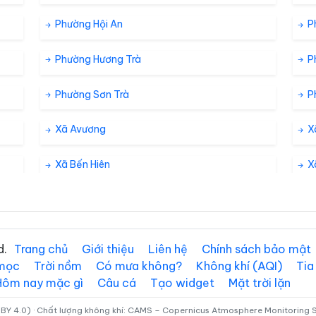
Phường Hội An
P
Phường Hương Trà
P
Phường Sơn Trà
P
Xã Avương
X
Xã Bến Hiên
X
Xã Đại Lộc
X
Xã Đông Giang
X
d.
Trang chủ
Giới thiệu
Liên hệ
Chính sách bảo mật
 mọc
Trời nồm
Có mưa không?
Không khí (AQI)
Tia
Xã Duy Xuyên
X
Hôm nay mặc gì
Câu cá
Tạo widget
Mặt trời lặn
Xã Hiệp Đức
X
BY 4.0) · Chất lượng không khí: CAMS – Copernicus Atmosphere Monitoring Se