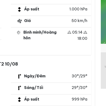
Áp suất
1.000 hPa
Gió
50 km/h
Bình minh/Hoàng
05:14
hôn
18:00
T2 10/08
Ngày/Đêm
30°/29°
Sáng/Tối
29°/30°
Áp suất
999 hPa