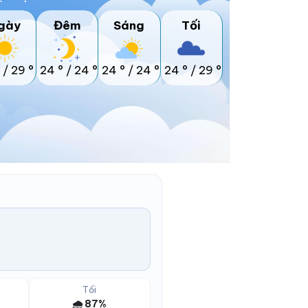
gày
Đêm
Sáng
Tối
/
29 °
24 °
/
24 °
24 °
/
24 °
24 °
/
29 °
Tối
🌧️ 87%