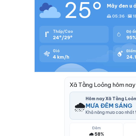
25°
Mây đen u á
🌅 05:36 · 🌇 
Thấp/Cao
Độ ẩ
24°/29°
95
Gió
Điểm
4 km/h
24.1
Xã Tằng Loỏng hôm nay
Hôm nay Xã Tằng Loỏ
🌧️
MƯA ĐÊM SÁNG
Khả năng mưa cao nhất 9
Đêm
🌧️ 58%