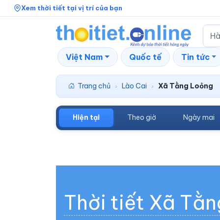
Xem thời tiết tại vị trí của bạn
Việt Nam
Quốc tế
Tin tức
Trang chủ
Lào Cai
Xã Tằng Loỏng
›
›
Hiện tại
Theo giờ
Ngày mai
Thời tiết Xã Tằn