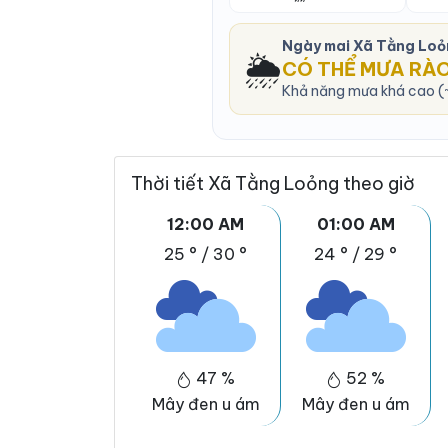
Ngày mai Xã Tằng Loo
🌦️
CÓ THỂ MƯA RÀ
Khả năng mưa khá cao (~
Thời tiết Xã Tằng Loỏng theo giờ
12:00 AM
01:00 AM
25 °
/
30 °
24 °
/
29 °
47 %
52 %
Mây đen u ám
Mây đen u ám