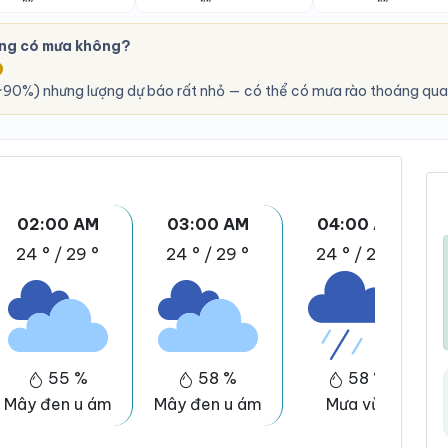
̉ng có mưa không?
O
90%) nhưng lượng dự báo rất nhỏ — có thể có mưa rào thoáng qua
02:00 AM
03:00 AM
04:00 AM
24 °
/
29 °
24 °
/
29 °
24 °
/
29 °
55 %
58 %
58 %
Mây đen u ám
Mây đen u ám
Mưa vừa