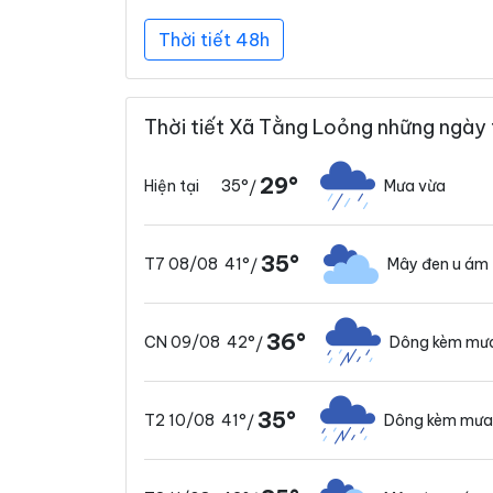
Thời tiết 48h
Thời tiết Xã Tằng Loỏng những ngày 
29°
35°
Mưa vừa
Hiện tại
/
35°
41°
Mây đen u ám
T7 08/08
/
36°
42°
Dông kèm mư
CN 09/08
/
35°
41°
Dông kèm mưa
T2 10/08
/