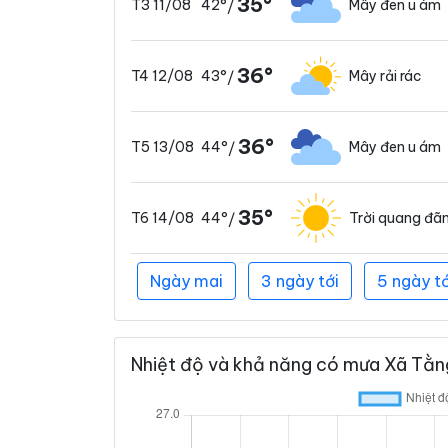
35°
42°
Mây đen u ám
T3 11/08
/
36°
43°
Mây rải rác
T4 12/08
/
36°
44°
Mây đen u ám
T5 13/08
/
35°
44°
Trời quang đã
T6 14/08
/
Ngày mai
3 ngày tới
5 ngày tớ
Nhiệt độ và khả năng có mưa Xã Tằng