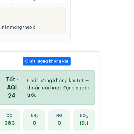
, nên mang theo ô.
Chất lượng không khí
05:00 AM
06:00 AM
07:00 AM
24 °
/
28 °
24 °
/
28 °
24 °
/
28 °
Tốt ·
Chất lượng không khí tốt —
AQI
thoải mái hoạt động ngoài
trời.
24
53 %
46 %
45 %
CO
NH
NO
NO
3
2
Mưa vừa
Mưa nhẹ
Mưa nhẹ
383
0
0
19.1