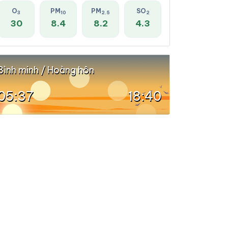
O
PM
PM
SO
3
10
2.5
2
30
8.4
8.2
4.3
Bình minh / Hoàng hôn
05:37
18:40