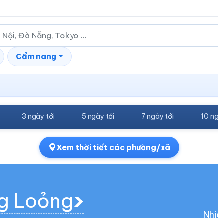
Cẩm nang
3 ngày tới
5 ngày tới
7 ngày tới
10 ng
Xem thời tiết các phường/xã
g Loỏng
Nhi