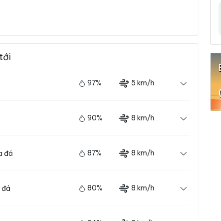
tới
97%
5 km/h
90%
8 km/h
87%
8 km/h
a đá
80%
8 km/h
 đá