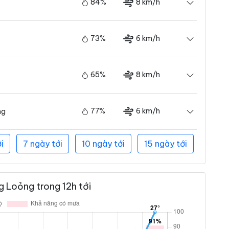
84%
8 km/h
73%
6 km/h
65%
8 km/h
77%
6 km/h
ng
i
7 ngày tới
10 ngày tới
15 ngày tới
 Loỏng trong 12h tới