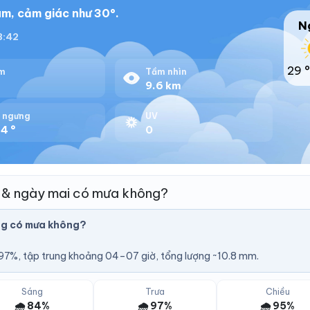
m, cảm giác như 30°.
N
18:42
29 °
m
Tầm nhìn
%
9.6 km
 ngưng
UV
4 °
0
 & ngày mai có mưa không?
ng có mưa không?
7%, tập trung khoảng 04–07 giờ, tổng lượng ~10.8 mm.
Sáng
Trưa
Chiều
🌧️ 84%
🌧️ 97%
🌧️ 95%