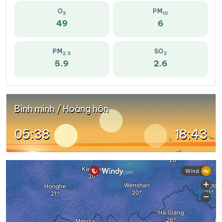
O
PM
3
10
49
6
PM
SO
2.5
2
5.9
2.6
Bình minh / Hoàng hôn
05:38
18:43