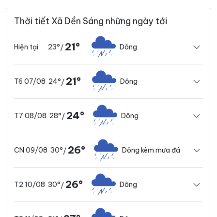
Thời tiết Xã Dền Sáng những ngày tới
21°
23°
Dông
Hiện tại
/
21°
24°
Dông
T6 07/08
/
24°
28°
Dông
T7 08/08
/
26°
30°
Dông kèm mưa đá
CN 09/08
/
26°
30°
Dông
T2 10/08
/