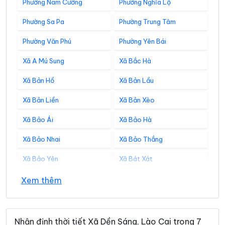
Phường Nam Cường
Phường Nghĩa Lộ
Phường Sa Pa
Phường Trung Tâm
Phường Văn Phú
Phường Yên Bái
Xã A Mú Sung
Xã Bắc Hà
Xã Bản Hồ
Xã Bản Lầu
Xã Bản Liền
Xã Bản Xèo
Xã Bảo Ái
Xã Bảo Hà
Xã Bảo Nhai
Xã Bảo Thắng
Xã Bảo Yên
Xã Bát Xát
Xã Cảm Nhân
Xã Cao Sơn
Xem thêm
Xã Cát Thịnh
Xã Chấn Thịnh
Xã Châu Quế
Xã Chế Tạo
Nhận định thời tiết Xã Dền Sáng, Lào Cai trong 7