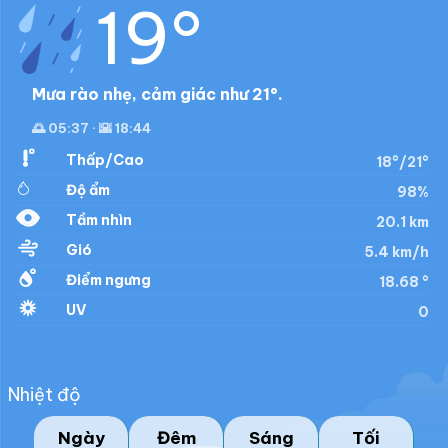
19°
Mưa rào nhẹ, cảm giác như 21°.
🌅 05:37 · 🌇 18:44
Thấp/Cao
18°/21°
Độ ẩm
98%
Tầm nhìn
20.1 km
Gió
5.4 km/h
Điểm ngưng
18.68 °
UV
0
Nhiệt độ
Ngày
Đêm
Sáng
Tối