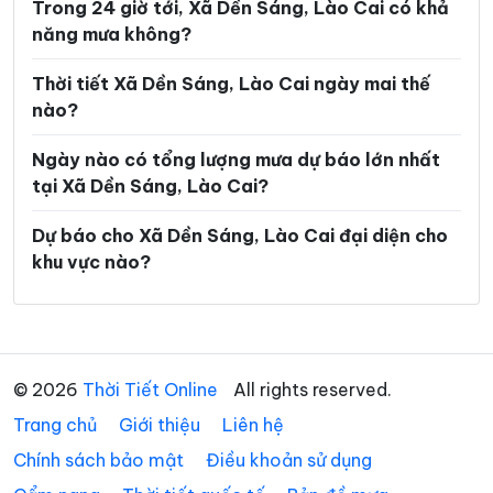
Trong 24 giờ tới, Xã Dền Sáng, Lào Cai có khả
Xã Mỏ Vàng
Xã Mù Cang Chải
năng mưa không?
Xã Mường Bo
Xã Mường Hum
Thời tiết Xã Dền Sáng, Lào Cai ngày mai thế
Xã Mường Khương
Xã Mường Lai
nào?
Xã Nậm Chày
Xã Nậm Có
Ngày nào có tổng lượng mưa dự báo lớn nhất
Xã Nậm Xé
Xã Nghĩa Đô
tại Xã Dền Sáng, Lào Cai?
Xã Nghĩa Tâm
Xã Ngũ Chỉ Sơn
Dự báo cho Xã Dền Sáng, Lào Cai đại diện cho
khu vực nào?
Xã Pha Long
Xã Phình Hồ
Xã Phong Dụ Hạ
Xã Phong Dụ Thượng
Xã Phong Hải
Xã Phúc Khánh
© 2026
Thời Tiết Online
All rights reserved.
Xã Phúc Lợi
Xã Púng Luông
Trang chủ
Giới thiệu
Liên hệ
Xã Quy Mông
Xã Si Ma Cai
Chính sách bảo mật
Điều khoản sử dụng
Xã Sín Chéng
Xã Sơn Lương