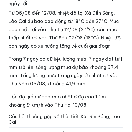
ngày tới
Xã Chiềng Ken
Xã Cốc Lầu
Từ 06/08 đến 12/08, nhiệt độ tại Xã Dền Sáng,
Xã Cốc San
Xã Đông Cuông
Lào Cai dự báo dao động từ 18°C đến 27°C. Mức
cao nhất rơi vào Thứ Tư 12/08 (27°C), còn mức
Xã Dương Quỳ
Xã Gia Hội
thấp nhất rơi vào Thứ Sáu 07/08 (18°C). Nhiệt độ
Xã Gia Phú
Xã Hạnh Phúc
ban ngày có xu hướng tăng về cuối giai đoạn.
Xã Hợp Thành
Xã Hưng Khánh
Trong 7 ngày có dữ liệu lượng mưa, 7 ngày đạt từ 1
Xã Khánh Hòa
Xã Khánh Yên
mm trở lên; tổng lượng mưa dự báo khoảng 97,4
mm. Tổng lượng mưa trong ngày lớn nhất rơi vào
Xã Khao Mang
Xã Lâm Giang
Thứ Năm 06/08, khoảng 41,9 mm.
Xã Lâm Thượng
Xã Lao Chải
Tốc độ gió dự báo cao nhất ở độ cao 10 m
Xã Liên Sơn
Xã Lục Yên
khoảng 9 km/h vào Thứ Hai 10/08.
Xã Lùng Phình
Xã Lương Thịnh
Câu hỏi thường gặp về thời tiết Xã Dền Sáng, Lào
Cai
Xã Mậu A
Xã Minh Lương