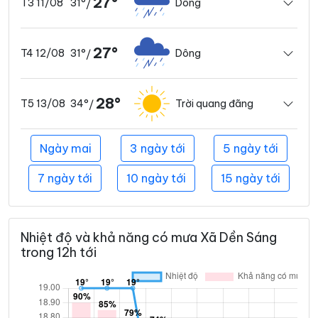
27°
31°
Dông
T3 11/08
/
27°
31°
Dông
T4 12/08
/
28°
34°
Trời quang đãng
T5 13/08
/
Ngày mai
3 ngày tới
5 ngày tới
7 ngày tới
10 ngày tới
15 ngày tới
Nhiệt độ và khả năng có mưa Xã Dền Sáng
trong 12h tới