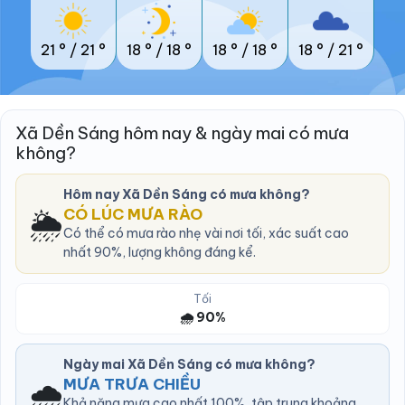
21 °
/
21 °
18 °
/
18 °
18 °
/
18 °
18 °
/
21 °
Xã Dền Sáng hôm nay & ngày mai có mưa
không?
Hôm nay Xã Dền Sáng có mưa không?
🌦️
CÓ LÚC MƯA RÀO
Có thể có mưa rào nhẹ vài nơi tối, xác suất cao
nhất 90%, lượng không đáng kể.
Tối
🌧️ 90%
Ngày mai Xã Dền Sáng có mưa không?
🌧️
MƯA TRƯA CHIỀU
Khả năng mưa cao nhất 100%, tập trung khoảng