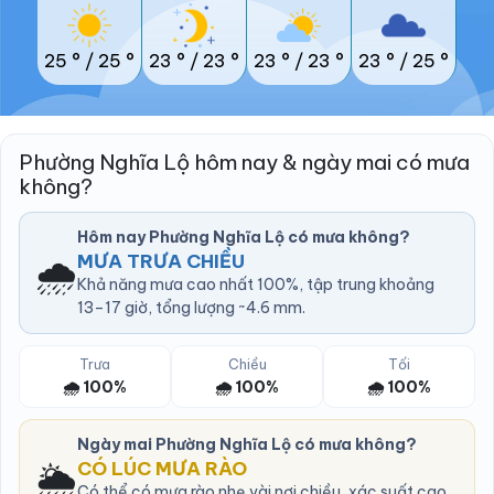
25 °
/
25 °
23 °
/
23 °
23 °
/
23 °
23 °
/
25 °
Phường Nghĩa Lộ hôm nay & ngày mai có mưa
không?
Hôm nay Phường Nghĩa Lộ có mưa không?
🌧️
MƯA TRƯA CHIỀU
Khả năng mưa cao nhất 100%, tập trung khoảng
13–17 giờ, tổng lượng ~4.6 mm.
Trưa
Chiều
Tối
🌧️ 100%
🌧️ 100%
🌧️ 100%
Ngày mai Phường Nghĩa Lộ có mưa không?
🌦️
CÓ LÚC MƯA RÀO
Có thể có mưa rào nhẹ vài nơi chiều, xác suất cao