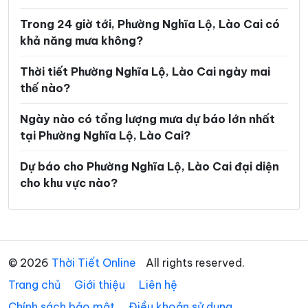
Xã Mỏ Vàng
Xã Mù Cang Chải
Trong 24 giờ tới, Phường Nghĩa Lộ, Lào Cai có
Xã Mường Bo
Xã Mường Hum
khả năng mưa không?
Xã Mường Khương
Xã Mường Lai
Thời tiết Phường Nghĩa Lộ, Lào Cai ngày mai
Xã Nậm Chày
Xã Nậm Có
thế nào?
Xã Nậm Xé
Xã Nghĩa Đô
Ngày nào có tổng lượng mưa dự báo lớn nhất
tại Phường Nghĩa Lộ, Lào Cai?
Xã Nghĩa Tâm
Xã Ngũ Chỉ Sơn
Xã Pha Long
Xã Phình Hồ
Dự báo cho Phường Nghĩa Lộ, Lào Cai đại diện
cho khu vực nào?
Xã Phong Dụ Hạ
Xã Phong Dụ Thượng
Xã Phong Hải
Xã Phúc Khánh
Xã Phúc Lợi
Xã Púng Luông
© 2026
Thời Tiết Online
All rights reserved.
Xã Quy Mông
Xã Si Ma Cai
Trang chủ
Giới thiệu
Liên hệ
Xã Sín Chéng
Xã Sơn Lương
Chính sách bảo mật
Điều khoản sử dụng