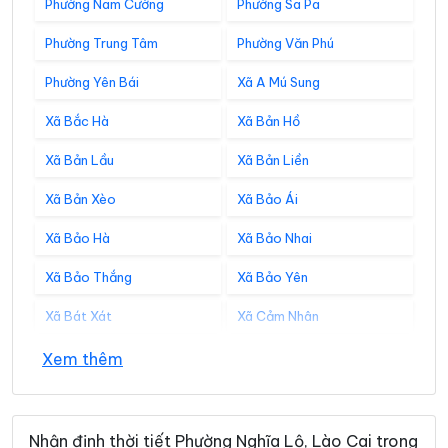
Phường Nam Cường
Phường Sa Pa
Phường Trung Tâm
Phường Văn Phú
Phường Yên Bái
Xã A Mú Sung
Xã Bắc Hà
Xã Bản Hồ
Xã Bản Lầu
Xã Bản Liền
Xã Bản Xèo
Xã Bảo Ái
Xã Bảo Hà
Xã Bảo Nhai
Xã Bảo Thắng
Xã Bảo Yên
Xã Bát Xát
Xã Cảm Nhân
Xã Cao Sơn
Xã Cát Thịnh
Xem thêm
Xã Chấn Thịnh
Xã Châu Quế
Xã Chế Tạo
Xã Chiềng Ken
Nhận định thời tiết Phường Nghĩa Lộ, Lào Cai trong