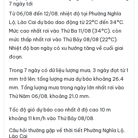
7 ngày tới
Xã Cốc Lầu
Xã Cốc San
Từ 06/08 đến 12/08, nhiệt độ tại Phường Nghĩa
Xã Dền Sáng
Xã Đông Cuông
Lộ, Lào Cai dự báo dao động từ 22°C đến 34°C.
Mức cao nhất rơi vào Thứ Ba 11/08 (34°C), còn
Xã Dương Quỳ
Xã Gia Hội
mức thấp nhất rơi vào Thứ Bảy 08/08 (22°C).
Xã Gia Phú
Xã Hạnh Phúc
Nhiệt độ ban ngày có xu hướng tăng về cuối giai
Xã Hợp Thành
Xã Hưng Khánh
đoạn.
Xã Khánh Hòa
Xã Khánh Yên
Trong 7 ngày có dữ liệu lượng mưa, 3 ngày đạt từ 1
mm trở lên; tổng lượng mưa dự báo khoảng 26,4
Xã Khao Mang
Xã Lâm Giang
mm. Tổng lượng mưa trong ngày lớn nhất rơi vào
Xã Lâm Thượng
Xã Lao Chải
Thứ Năm 06/08, khoảng 21,0 mm.
Xã Liên Sơn
Xã Lục Yên
Tốc độ gió dự báo cao nhất ở độ cao 10 m
Xã Lùng Phình
Xã Lương Thịnh
khoảng 11 km/h vào Thứ Bảy 08/08.
Xã Mậu A
Xã Minh Lương
Câu hỏi thường gặp về thời tiết Phường Nghĩa Lộ,
Lào Cai