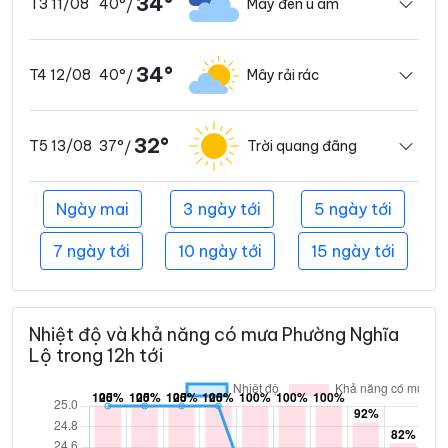
34°
40°
Mây đen u ám
T3 11/08
/
34°
40°
Mây rải rác
T4 12/08
/
32°
37°
Trời quang đãng
T5 13/08
/
Ngày mai
3 ngày tới
5 ngày tới
7 ngày tới
10 ngày tới
15 ngày tới
Nhiệt độ và khả năng có mưa Phường Nghĩa
Lộ trong 12h tới