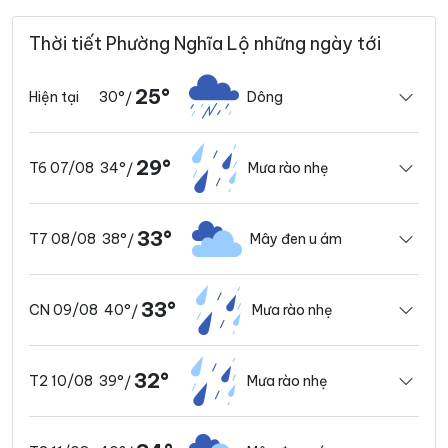
Thời tiết Phường Nghĩa Lộ những ngày tới
25°
30°
Dông
Hiện tại
/
29°
34°
Mưa rào nhẹ
T6 07/08
/
33°
38°
Mây đen u ám
T7 08/08
/
33°
40°
Mưa rào nhẹ
CN 09/08
/
32°
39°
Mưa rào nhẹ
T2 10/08
/