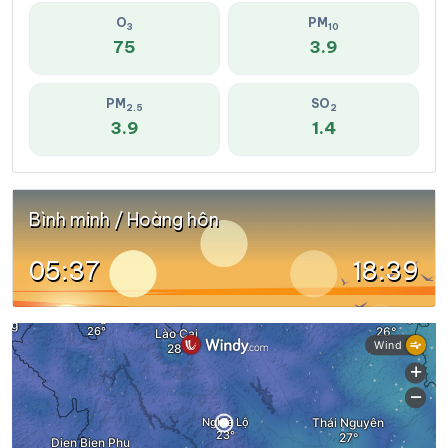
O
PM
3
10
75
3.9
PM
SO
2.5
2
3.9
1.4
Bình minh / Hoàng hôn
05:37
18:39