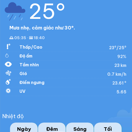
25°
Mưa nhẹ, cảm giác như 30°.
🌅 05:35 · 🌇 18:40
Thấp/Cao
23°/25°
Độ ẩm
92%
Tầm nhìn
23 km
Gió
0.7 km/h
Điểm ngưng
23.61 °
UV
5.65
Nhiệt độ
Ngày
Đêm
Sáng
Tối