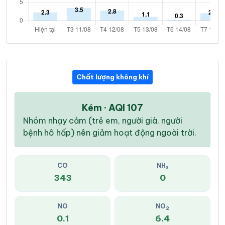
Chất lượng không khí
Kém · AQI 107
Nhóm nhạy cảm (trẻ em, người già, người
bệnh hô hấp) nên giảm hoạt động ngoài trời.
CO
NH
3
343
0
NO
NO
2
0.1
6.4