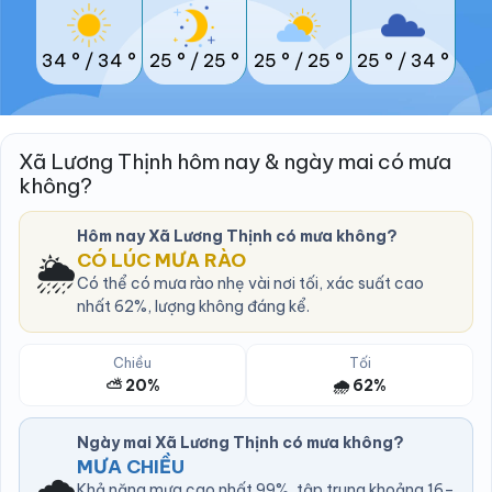
34 °
/
34 °
25 °
/
25 °
25 °
/
25 °
25 °
/
34 °
Xã Lương Thịnh hôm nay & ngày mai có mưa
không?
Hôm nay Xã Lương Thịnh có mưa không?
🌦️
CÓ LÚC MƯA RÀO
Có thể có mưa rào nhẹ vài nơi tối, xác suất cao
nhất 62%, lượng không đáng kể.
Chiều
Tối
⛅ 20%
🌧️ 62%
Ngày mai Xã Lương Thịnh có mưa không?
MƯA CHIỀU
🌧️
Khả năng mưa cao nhất 99%, tập trung khoảng 16–