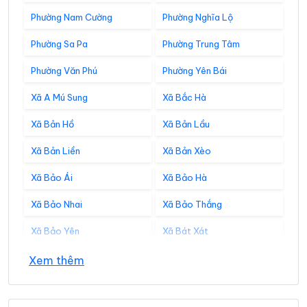
Phường Nam Cường
Phường Nghĩa Lộ
Phường Sa Pa
Phường Trung Tâm
Phường Văn Phú
Phường Yên Bái
Xã A Mú Sung
Xã Bắc Hà
Xã Bản Hồ
Xã Bản Lầu
Xã Bản Liền
Xã Bản Xèo
Xã Bảo Ái
Xã Bảo Hà
Xã Bảo Nhai
Xã Bảo Thắng
Xã Bảo Yên
Xã Bát Xát
Xã Cảm Nhân
Xã Cao Sơn
Xem thêm
Xã Cát Thịnh
Xã Chấn Thịnh