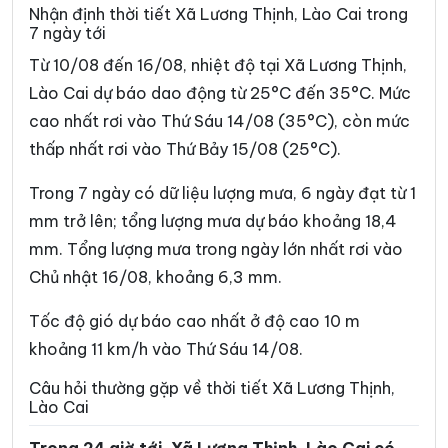
Xã Châu Quế
Xã Chế Tạo
Nhận định thời tiết Xã Lương Thịnh, Lào Cai trong
7 ngày tới
Xã Chiềng Ken
Xã Cốc Lầu
Từ 10/08 đến 16/08, nhiệt độ tại Xã Lương Thịnh,
Xã Cốc San
Xã Dền Sáng
Lào Cai dự báo dao động từ 25°C đến 35°C. Mức
cao nhất rơi vào Thứ Sáu 14/08 (35°C), còn mức
Xã Đông Cuông
Xã Dương Quỳ
thấp nhất rơi vào Thứ Bảy 15/08 (25°C).
Xã Gia Hội
Xã Gia Phú
Trong 7 ngày có dữ liệu lượng mưa, 6 ngày đạt từ 1
Xã Hạnh Phúc
Xã Hợp Thành
mm trở lên; tổng lượng mưa dự báo khoảng 18,4
Xã Hưng Khánh
Xã Khánh Hòa
mm. Tổng lượng mưa trong ngày lớn nhất rơi vào
Chủ nhật 16/08, khoảng 6,3 mm.
Xã Khánh Yên
Xã Khao Mang
Xã Lâm Giang
Xã Lâm Thượng
Tốc độ gió dự báo cao nhất ở độ cao 10 m
khoảng 11 km/h vào Thứ Sáu 14/08.
Xã Lao Chải
Xã Liên Sơn
Câu hỏi thường gặp về thời tiết Xã Lương Thịnh,
Xã Lục Yên
Xã Lùng Phình
Lào Cai
Xã Mậu A
Xã Minh Lương