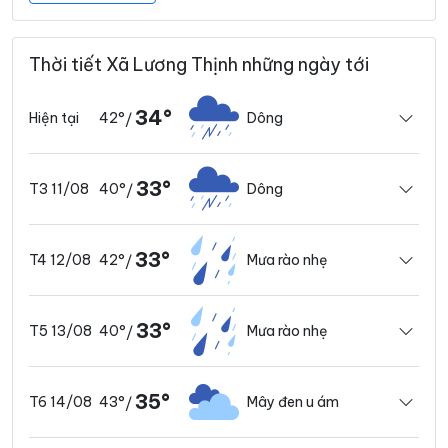
Thời tiết Xã Lương Thịnh những ngày tới
34°
42°
Dông
Hiện tại
/
33°
40°
Dông
T3 11/08
/
33°
42°
Mưa rào nhẹ
T4 12/08
/
33°
40°
Mưa rào nhẹ
T5 13/08
/
35°
43°
Mây đen u ám
T6 14/08
/