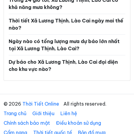
Trong 24 giờ tới, Xã Lương Thịnh, Lào Cai có
khả năng mưa không?
Xã Mỏ Vàng
Xã Mù Cang Chải
Xã Mường Bo
Xã Mường Hum
Thời tiết Xã Lương Thịnh, Lào Cai ngày mai thế
nào?
Xã Mường Khương
Xã Mường Lai
Ngày nào có tổng lượng mưa dự báo lớn nhất
Xã Nậm Chày
Xã Nậm Có
tại Xã Lương Thịnh, Lào Cai?
Xã Nậm Xé
Xã Nghĩa Đô
Dự báo cho Xã Lương Thịnh, Lào Cai đại diện
Xã Nghĩa Tâm
Xã Ngũ Chỉ Sơn
cho khu vực nào?
Xã Pha Long
Xã Phình Hồ
Xã Phong Dụ Hạ
Xã Phong Dụ Thượng
Xã Phong Hải
Xã Phúc Khánh
© 2026
Thời Tiết Online
All rights reserved.
Trang chủ
Xã Phúc Lợi
Giới thiệu
Liên hệ
Xã Púng Luông
Chính sách bảo mật
Điều khoản sử dụng
Xã Quy Mông
Xã Si Ma Cai
Cẩm nang
Thời tiết quốc tế
Bản đồ mưa