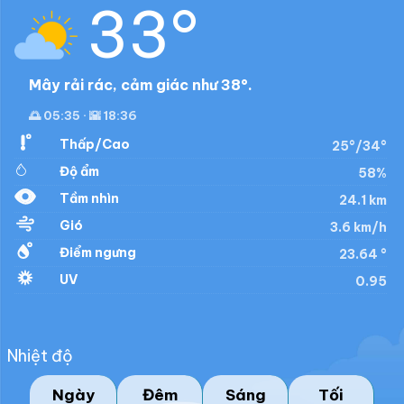
33°
Mây rải rác, cảm giác như 38°.
🌅 05:35 · 🌇 18:36
Thấp/Cao
25°/34°
Độ ẩm
58%
Tầm nhìn
24.1 km
Gió
3.6 km/h
Điểm ngưng
23.64 °
UV
0.95
Nhiệt độ
Ngày
Đêm
Sáng
Tối