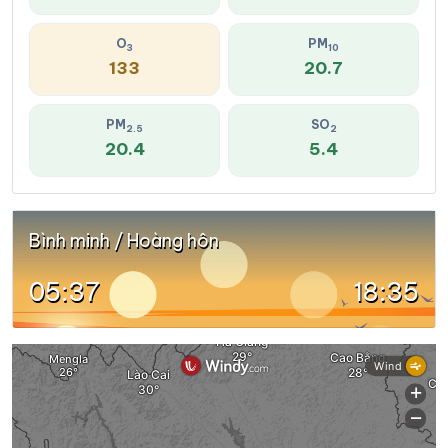
O
PM
3
10
133
20.7
PM
SO
2.5
2
20.4
5.4
Bình minh / Hoàng hôn
05:37
18:35