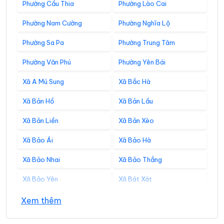
Phường Cầu Thia
Phường Lào Cai
Phường Nam Cường
Phường Nghĩa Lộ
Phường Sa Pa
Phường Trung Tâm
Phường Văn Phú
Phường Yên Bái
Xã A Mú Sung
Xã Bắc Hà
Xã Bản Hồ
Xã Bản Lầu
Xã Bản Liền
Xã Bản Xèo
Xã Bảo Ái
Xã Bảo Hà
Xã Bảo Nhai
Xã Bảo Thắng
Xã Bảo Yên
Xã Bát Xát
Xã Cảm Nhân
Xã Cao Sơn
Xem thêm
Xã Cát Thịnh
Xã Chấn Thịnh