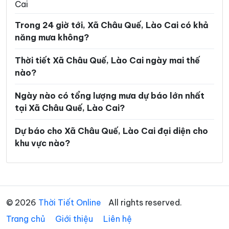
Cai
Xã Mậu A
Xã Minh Lương
Trong 24 giờ tới, Xã Châu Quế, Lào Cai có khả
Xã Mỏ Vàng
Xã Mù Cang Chải
năng mưa không?
Xã Mường Bo
Xã Mường Hum
Thời tiết Xã Châu Quế, Lào Cai ngày mai thế
Xã Mường Khương
Xã Mường Lai
nào?
Xã Nậm Chày
Xã Nậm Có
Ngày nào có tổng lượng mưa dự báo lớn nhất
Xã Nậm Xé
Xã Nghĩa Đô
tại Xã Châu Quế, Lào Cai?
Xã Nghĩa Tâm
Xã Ngũ Chỉ Sơn
Dự báo cho Xã Châu Quế, Lào Cai đại diện cho
khu vực nào?
Xã Pha Long
Xã Phình Hồ
Xã Phong Dụ Hạ
Xã Phong Dụ Thượng
Xã Phong Hải
Xã Phúc Khánh
© 2026
Thời Tiết Online
All rights reserved.
Xã Phúc Lợi
Xã Púng Luông
Trang chủ
Giới thiệu
Liên hệ
Xã Quy Mông
Xã Si Ma Cai