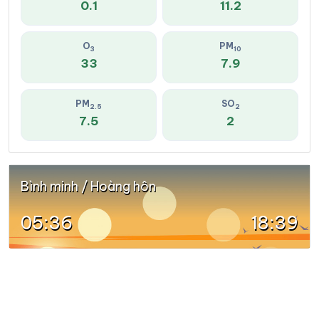
0.1
11.2
O
PM
3
10
33
7.9
PM
SO
2.5
2
7.5
2
Bình minh / Hoàng hôn
05:36
18:39