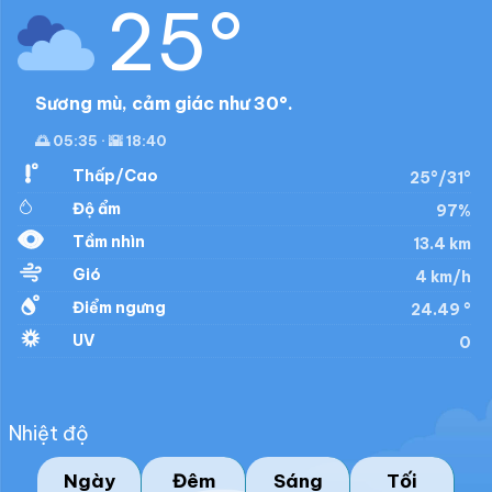
25°
Sương mù, cảm giác như 30°.
🌅 05:35 · 🌇 18:40
Thấp/Cao
25°/31°
Độ ẩm
97%
Tầm nhìn
13.4 km
Gió
4 km/h
Điểm ngưng
24.49 °
UV
0
Nhiệt độ
Ngày
Đêm
Sáng
Tối