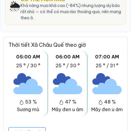
🌦️
Khả năng mưa khá cao (~84%) nhưng lượng dự báo
rất nhỏ — có thể có mưa rào thoáng qua, nên mang
theo ô.
Thời tiết Xã Châu Quế theo giờ
05:00 AM
06:00 AM
07:00 AM
25 °
/
30 °
25 °
/
30 °
25 °
/
31 °
53 %
47 %
48 %
Sương mù
Mây đen u ám
Mây đen u ám