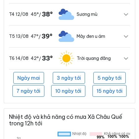
38°
45°
Sương mù
T4 12/08
/
39°
47°
Mây đen u ám
T5 13/08
/
33°
42°
Trời quang đãng
T6 14/08
/
Ngày mai
3 ngày tới
5 ngày tới
7 ngày tới
10 ngày tới
15 ngày tới
Nhiệt độ và khả năng có mưa Xã Châu Quế
trong 12h tới