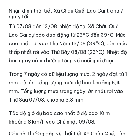
Xã Chế Tạo
Xã Chiềng Ken
Nhận định thời tiết Xã Châu Quế, Lào Cai trong 7
ngày tới
Xã Cốc Lầu
Xã Cốc San
Từ 07/08 đến 13/08, nhiệt độ tại Xã Châu Quế,
Xã Dền Sáng
Xã Đông Cuông
Lào Cai dự báo dao động từ 23°C đến 39°C. Mức
cao nhất rơi vào Thứ Năm 13/08 (39°C), còn mức
Xã Dương Quỳ
Xã Gia Hội
thấp nhất rơi vào Thứ Bảy 08/08 (23°C). Nhiệt độ
Xã Gia Phú
Xã Hạnh Phúc
ban ngày có xu hướng tăng về cuối giai đoạn.
Xã Hợp Thành
Xã Hưng Khánh
Trong 7 ngày có dữ liệu lượng mưa, 2 ngày đạt từ 1
Xã Khánh Hòa
Xã Khánh Yên
mm trở lên; tổng lượng mưa dự báo khoảng 6,4
mm. Tổng lượng mưa trong ngày lớn nhất rơi vào
Xã Khao Mang
Xã Lâm Giang
Thứ Sáu 07/08, khoảng 3,8 mm.
Xã Lâm Thượng
Xã Lao Chải
Tốc độ gió dự báo cao nhất ở độ cao 10 m
Xã Liên Sơn
Xã Lục Yên
khoảng 8 km/h vào Chủ nhật 09/08.
Xã Lùng Phình
Xã Lương Thịnh
Câu hỏi thường gặp về thời tiết Xã Châu Quế, Lào