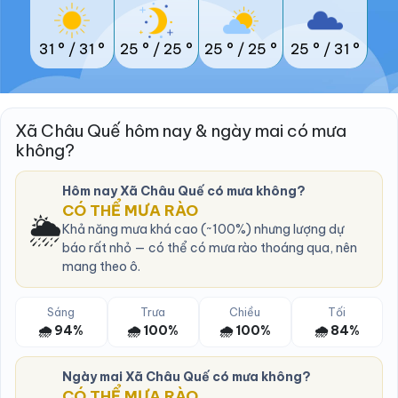
31 °
/
31 °
25 °
/
25 °
25 °
/
25 °
25 °
/
31 °
Xã Châu Quế hôm nay & ngày mai có mưa
không?
Hôm nay Xã Châu Quế có mưa không?
CÓ THỂ MƯA RÀO
🌦️
Khả năng mưa khá cao (~100%) nhưng lượng dự
báo rất nhỏ — có thể có mưa rào thoáng qua, nên
mang theo ô.
Sáng
Trưa
Chiều
Tối
🌧️ 94%
🌧️ 100%
🌧️ 100%
🌧️ 84%
Ngày mai Xã Châu Quế có mưa không?
CÓ THỂ MƯA RÀO