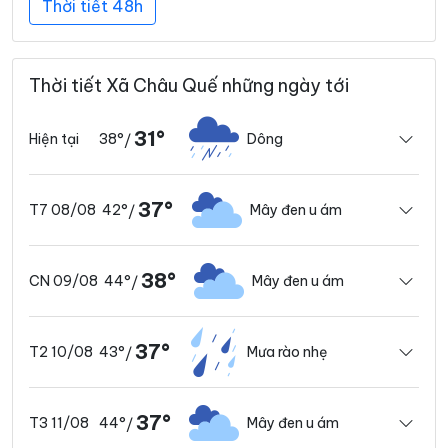
Thời tiết 48h
Thời tiết Xã Châu Quế những ngày tới
31°
38°
Dông
Hiện tại
/
37°
42°
Mây đen u ám
T7 08/08
/
38°
44°
Mây đen u ám
CN 09/08
/
37°
43°
Mưa rào nhẹ
T2 10/08
/
37°
44°
Mây đen u ám
T3 11/08
/