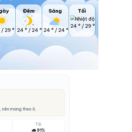
gày
Đêm
Sáng
Tối
24 °
/
29 °
/
29 °
24 °
/
24 °
24 °
/
24 °
, nên mang theo ô.
Tối
🌧️ 91%