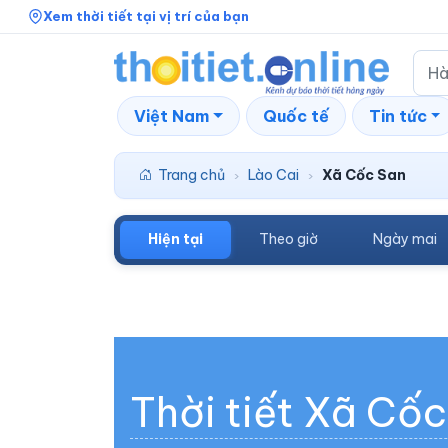
Xem thời tiết tại vị trí của bạn
Việt Nam
Quốc tế
Tin tức
Trang chủ
Lào Cai
Xã Cốc San
›
›
Hiện tại
Theo giờ
Ngày mai
Thời tiết Xã Cố