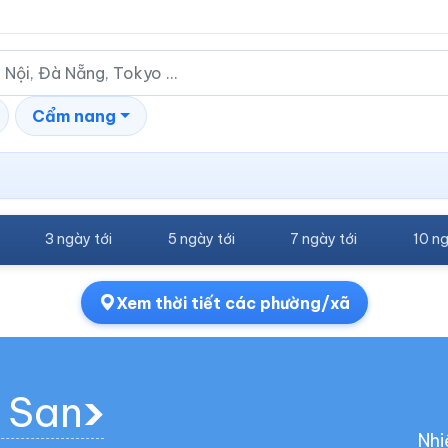
Cẩm nang
3 ngày tới
5 ngày tới
7 ngày tới
10 ng
Xem thời tiết các phường/xã
c San
Nhi