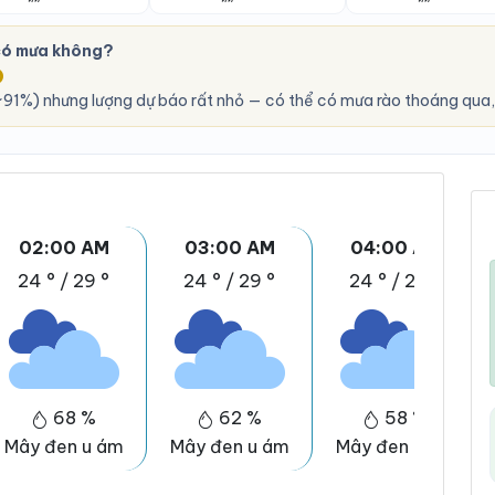
có mưa không?
O
91%) nhưng lượng dự báo rất nhỏ — có thể có mưa rào thoáng qua,
02:00 AM
03:00 AM
04:00 AM
24 °
/
29 °
24 °
/
29 °
24 °
/
29 °
68 %
62 %
58 %
Mây đen u ám
Mây đen u ám
Mây đen u ám