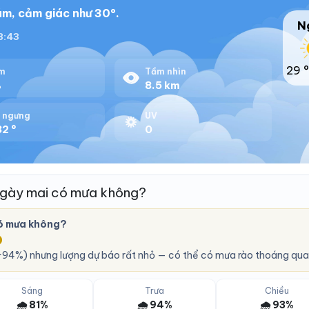
ám, cảm giác như 30°.
N
18:43
29 °
m
Tầm nhìn
%
8.5 km
 ngưng
UV
2 °
0
ngày mai có mưa không?
ó mưa không?
O
94%) nhưng lượng dự báo rất nhỏ — có thể có mưa rào thoáng qua
Sáng
Trưa
Chiều
🌧️ 81%
🌧️ 94%
🌧️ 93%