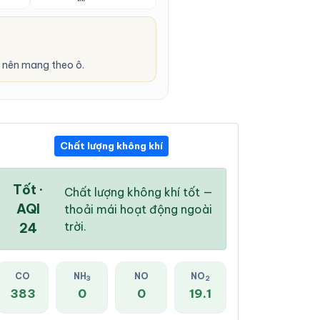
 nên mang theo ô.
Chất lượng không khí
05:00 AM
06:00 AM
07:00 AM
24 °
/
29 °
24 °
/
29 °
24 °
/
29 °
Tốt ·
Chất lượng không khí tốt —
AQI
thoải mái hoạt động ngoài
trời.
24
55 %
53 %
55 %
CO
NH
NO
NO
3
2
Mây đen u ám
Mây đen u ám
Mây đen u ám
383
0
0
19.1