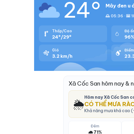
24°
Mây đen u 
🌅 05:36 · 🌇 
Thấp/Cao
Độ ẩ
24°/29°
96
Gió
Điểm
3.2 km/h
23.3
Xã Cốc San hôm nay & 
Hôm nay Xã Cốc San c
🌦️
CÓ THỂ MƯA RÀ
Khả năng mưa khá cao (~
Đêm
🌧️ 71%