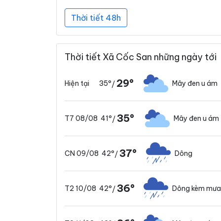
Thời tiết 48h
Thời tiết Xã Cốc San những ngày tới
29°
35°
Mây đen u ám
Hiện tại
/
35°
41°
Mây đen u ám
T7 08/08
/
37°
42°
Dông
CN 09/08
/
36°
42°
Dông kèm mưa
T2 10/08
/