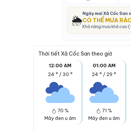
Ngày mai Xã Cốc San 
🌦️
CÓ THỂ MƯA RÀ
Khả năng mưa khá cao (~
Thời tiết Xã Cốc San theo giờ
12:00 AM
01:00 AM
24 °
/
30 °
24 °
/
29 °
70 %
71 %
Mây đen u ám
Mây đen u ám