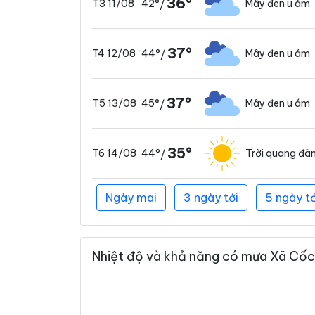
36°
42°
Mây đen u ám
T3 11/08
/
37°
44°
Mây đen u ám
T4 12/08
/
37°
45°
Mây đen u ám
T5 13/08
/
35°
44°
Trời quang đã
T6 14/08
/
Ngày mai
3 ngày tới
5 ngày tớ
Nhiệt độ và khả năng có mưa Xã Cốc 