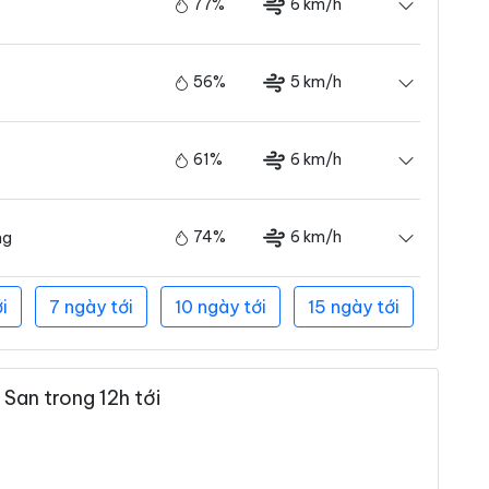
77%
6 km/h
56%
5 km/h
61%
6 km/h
74%
6 km/h
ng
i
7 ngày tới
10 ngày tới
15 ngày tới
San trong 12h tới