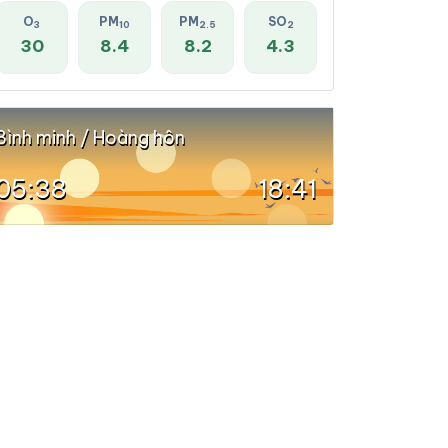
O
PM
PM
SO
3
10
2.5
2
30
8.4
8.2
4.3
Bình minh / Hoàng hôn
05:38
18:41