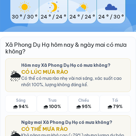
30 °
/
30 °
24 °
/
24 °
24 °
/
24 °
24 °
/
30 °
Xã Phong Dụ Hạ hôm nay & ngày mai có mưa
không?
Hôm nay Xã Phong Dụ Hạ có mưa không?
🌦️
CÓ LÚC MƯA RÀO
Có thể có mưa rào nhẹ vài nơi sáng, xác suất cao
nhất 100%, lượng không đáng kể.
Sáng
Trưa
Chiều
Tối
🌧️ 94%
🌧️ 100%
🌧️ 95%
🌧️ 79%
Ngày mai Xã Phong Dụ Hạ có mưa không?
CÓ THỂ MƯA RÀO
🌦️
Khả năng mưa khá cao (~79%) nhưng lượng dự báo