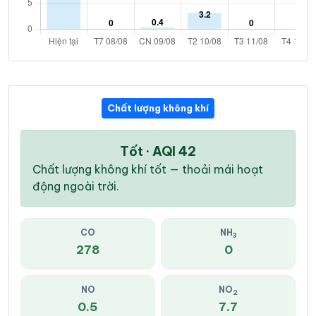
Chất lượng không khí
Tốt · AQI 42
Chất lượng không khí tốt — thoải mái hoạt
động ngoài trời.
CO
NH
3
278
0
NO
NO
2
0.5
7.7