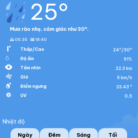
25°
Mưa rào nhẹ, cảm giác như 30°.
🌅 05:35 · 🌇 18:40
Thấp/Cao
24°/30°
Độ ẩm
91%
Tầm nhìn
22.3 km
Gió
5 km/h
Điểm ngưng
23.43 °
UV
0.5
Nhiệt độ
Ngày
Đêm
Sáng
Tối