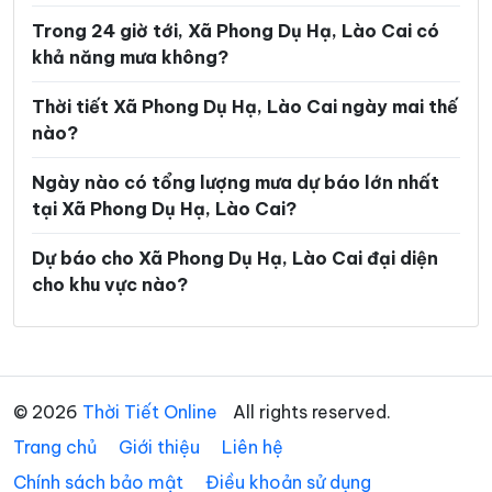
Trong 24 giờ tới, Xã Phong Dụ Hạ, Lào Cai có
Xã Minh Lương
Xã Mỏ Vàng
khả năng mưa không?
Xã Mù Cang Chải
Xã Mường Bo
Thời tiết Xã Phong Dụ Hạ, Lào Cai ngày mai thế
Xã Mường Hum
Xã Mường Khương
nào?
Xã Mường Lai
Xã Nậm Chày
Ngày nào có tổng lượng mưa dự báo lớn nhất
Xã Nậm Có
Xã Nậm Xé
tại Xã Phong Dụ Hạ, Lào Cai?
Xã Nghĩa Đô
Xã Nghĩa Tâm
Dự báo cho Xã Phong Dụ Hạ, Lào Cai đại diện
cho khu vực nào?
Xã Ngũ Chỉ Sơn
Xã Pha Long
Xã Phình Hồ
Xã Phong Dụ Thượng
Xã Phong Hải
Xã Phúc Khánh
© 2026
Thời Tiết Online
All rights reserved.
Xã Phúc Lợi
Xã Púng Luông
Trang chủ
Giới thiệu
Liên hệ
Xã Quy Mông
Xã Si Ma Cai
Chính sách bảo mật
Điều khoản sử dụng