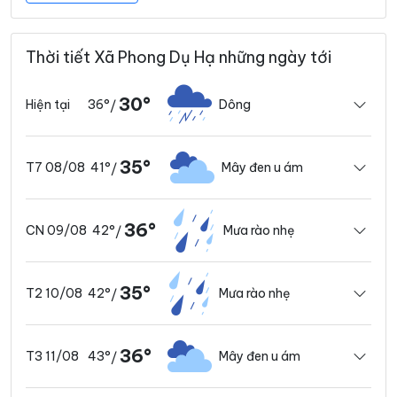
Thời tiết Xã Phong Dụ Hạ những ngày tới
30°
36°
Dông
Hiện tại
/
35°
41°
Mây đen u ám
T7 08/08
/
36°
42°
Mưa rào nhẹ
CN 09/08
/
35°
42°
Mưa rào nhẹ
T2 10/08
/
36°
43°
Mây đen u ám
T3 11/08
/