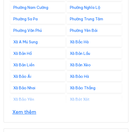
Phường Nam Cường
Phường Nghĩa Lộ
Phường Sa Pa
Phường Trung Tâm
Phường Văn Phú
Phường Yên Bái
Xã A Mú Sung
Xã Bắc Hà
Xã Bản Hồ
Xã Bản Lầu
Xã Bản Liền
Xã Bản Xèo
Xã Bảo Ái
Xã Bảo Hà
Xã Bảo Nhai
Xã Bảo Thắng
Xã Bảo Yên
Xã Bát Xát
Xã Cảm Nhân
Xã Cao Sơn
Xem thêm
Xã Cát Thịnh
Xã Chấn Thịnh