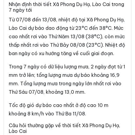
Xã Châu Quế
Xã Chế Tạo
Nhận định thời tiết Xã Phong Dụ Hạ, Lào Cai trong
7 ngày tới
Xã Chiềng Ken
Xã Cốc Lầu
Từ 07/08 đến 13/08, nhiệt độ tại Xã Phong Dụ Hạ,
Xã Cốc San
Xã Dền Sáng
Lào Cai dự báo dao động từ 23°C đến 38°C. Mức
cao nhất rơi vào Thứ Năm 13/08 (38°C), còn mức
Xã Đông Cuông
Xã Dương Quỳ
thấp nhất rơi vào Thứ Bảy 08/08 (23°C). Nhiệt độ
Xã Gia Hội
Xã Gia Phú
ban ngày có xu hướng tăng về cuối giai đoạn.
Xã Hạnh Phúc
Xã Hợp Thành
Trong 7 ngày có dữ liệu lượng mưa, 2 ngày đạt từ 1
Xã Hưng Khánh
Xã Khánh Hòa
mm trở lên; tổng lượng mưa dự báo khoảng 16,9
mm. Tổng lượng mưa trong ngày lớn nhất rơi vào
Xã Khánh Yên
Xã Khao Mang
Thứ Sáu 07/08, khoảng 13,0 mm.
Xã Lâm Giang
Xã Lâm Thượng
Tốc độ gió dự báo cao nhất ở độ cao 10 m
Xã Lao Chải
Xã Liên Sơn
khoảng 8 km/h vào Thứ Ba 11/08.
Xã Lục Yên
Xã Lùng Phình
Câu hỏi thường gặp về thời tiết Xã Phong Dụ Hạ,
Lào Cai
Xã Lương Thịnh
Xã Mậu A