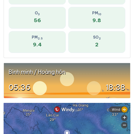
O
PM
3
10
56
9.8
PM
SO
2.5
2
9.4
2
Bình minh / Hoàng hôn
05:36
18:38