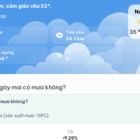
m, cảm giác như 32°.
N
:38
35 
m
Tầm nhìn
%
24.1 km
 ngưng
UV
66 °
0
ngày mai có mưa không?
 mưa không?
áo (xác suất mưa ~29%).
Tối
⛅ 29%