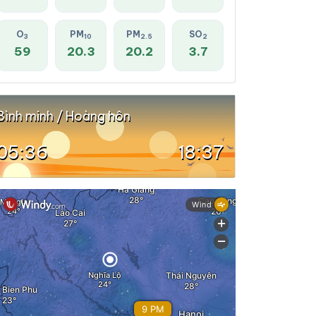
O
PM
PM
SO
3
10
2.5
2
59
20.3
20.2
3.7
Bình minh / Hoàng hôn
05:36
18:37