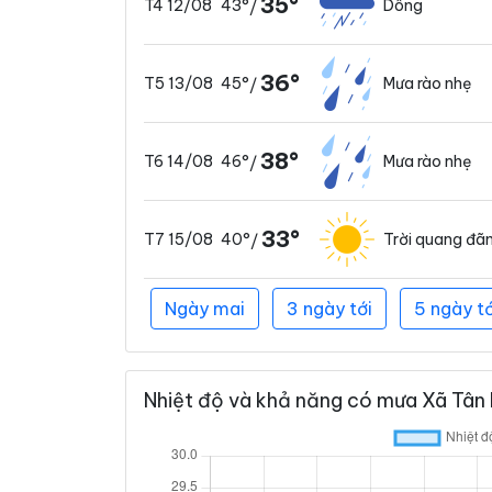
35°
43°
Dông
T4 12/08
/
36°
45°
Mưa rào nhẹ
T5 13/08
/
38°
46°
Mưa rào nhẹ
T6 14/08
/
33°
40°
Trời quang đã
T7 15/08
/
Ngày mai
3 ngày tới
5 ngày tớ
Nhiệt độ và khả năng có mưa Xã Tân 