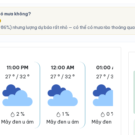
có mưa không?
O
86%) nhưng lượng dự báo rất nhỏ — có thể có mưa rào thoáng qua,
11:00 PM
12:00 AM
01:00 AM
27 °
/
32 °
27 °
/
32 °
27 °
/
31 °
2 %
1 %
0 %
Mây đen u ám
Mây đen u ám
Mây đen u ám