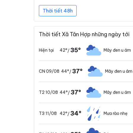
Thời tiết 48h
Thời tiết Xã Tân Hợp những ngày tới
35°
42°
Mây đen u ám
Hiện tại
/
37°
44°
Mây đen u ám
CN 09/08
/
37°
44°
Mây đen u ám
T2 10/08
/
34°
42°
Mưa rào nhẹ
T3 11/08
/