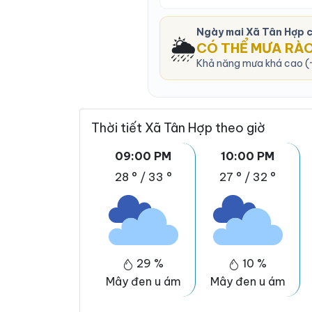
Ngày mai Xã Tân Hợp 
🌦️
CÓ THỂ MƯA RÀ
Khả năng mưa khá cao (~
Thời tiết Xã Tân Hợp theo giờ
09:00 PM
10:00 PM
28 °
/
33 °
27 °
/
32 °
29 %
10 %
Mây đen u ám
Mây đen u ám