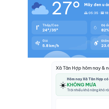
27°
Mây đen u á
🌅 05:35 · 🌇 18
Thấp/Cao
Độ ẩ
24°/35°
82
Gió
Điểm
5.8 km/h
23.
Xã Tân Hợp hôm nay & 
Hôm nay Xã Tân Hợp có
☀️
KHÔNG MƯA
Trời nhiều khả năng khô r