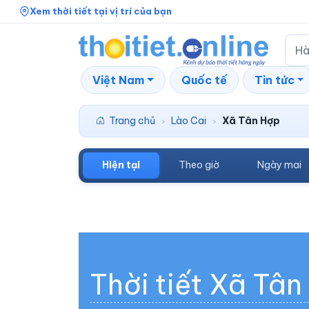
Xem thời tiết tại vị trí của bạn
Việt Nam
Quốc tế
Tin tức
Trang chủ
Lào Cai
Xã Tân Hợp
›
›
Hiện tại
Theo giờ
Ngày mai
Thời tiết Xã Tân