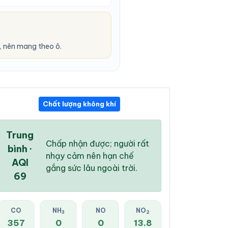
 nên mang theo ô.
Chất lượng không khí
02:00 AM
03:00 AM
04:00 AM
26 °
/
31 °
26 °
/
30 °
25 °
/
30 °
Trung
Chấp nhận được; người rất
bình ·
nhạy cảm nên hạn chế
AQI
gắng sức lâu ngoài trời.
69
0 %
0 %
0 %
Mây rải rác
Trời ít mây
Trời ít mây
CO
NH
NO
NO
3
2
357
0
0
13.8