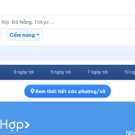
Cẩm nang
3 ngày tới
5 ngày tới
7 ngày tới
10 ng
Xem thời tiết các phường/xã
 Hợp
Nhi