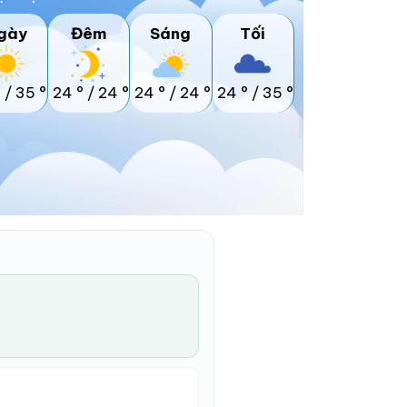
gày
Đêm
Sáng
Tối
°
/
35 °
24 °
/
24 °
24 °
/
24 °
24 °
/
35 °