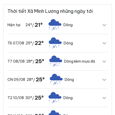
Thời tiết Xã Minh Lương những ngày tới
21°
24°
Dông
Hiện tại
/
22°
25°
Dông
T6 07/08
/
25°
28°
Dông kèm mưa đá
T7 08/08
/
25°
28°
Dông
CN 09/08
/
25°
30°
Dông
T2 10/08
/