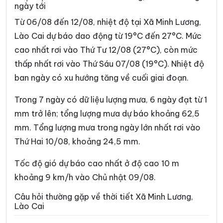
ngày tới
Xã Chiềng Ken
Xã Cốc Lầu
Từ 06/08 đến 12/08, nhiệt độ tại Xã Minh Lương,
Xã Cốc San
Xã Dền Sáng
Lào Cai dự báo dao động từ 19°C đến 27°C. Mức
cao nhất rơi vào Thứ Tư 12/08 (27°C), còn mức
Xã Đông Cuông
Xã Dương Quỳ
thấp nhất rơi vào Thứ Sáu 07/08 (19°C). Nhiệt độ
Xã Gia Hội
Xã Gia Phú
ban ngày có xu hướng tăng về cuối giai đoạn.
Xã Hạnh Phúc
Xã Hợp Thành
Trong 7 ngày có dữ liệu lượng mưa, 6 ngày đạt từ 1
Xã Hưng Khánh
Xã Khánh Hòa
mm trở lên; tổng lượng mưa dự báo khoảng 62,5
mm. Tổng lượng mưa trong ngày lớn nhất rơi vào
Xã Khánh Yên
Xã Khao Mang
Thứ Hai 10/08, khoảng 24,5 mm.
Xã Lâm Giang
Xã Lâm Thượng
Tốc độ gió dự báo cao nhất ở độ cao 10 m
Xã Lao Chải
Xã Liên Sơn
khoảng 9 km/h vào Chủ nhật 09/08.
Xã Lục Yên
Xã Lùng Phình
Câu hỏi thường gặp về thời tiết Xã Minh Lương,
Lào Cai
Xã Lương Thịnh
Xã Mậu A