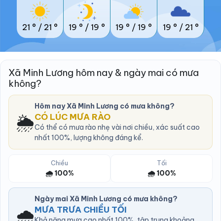
21 °
/
21 °
19 °
/
19 °
19 °
/
19 °
19 °
/
21 °
Xã Minh Lương hôm nay & ngày mai có mưa
không?
Hôm nay Xã Minh Lương có mưa không?
🌦️
CÓ LÚC MƯA RÀO
Có thể có mưa rào nhẹ vài nơi chiều, xác suất cao
nhất 100%, lượng không đáng kể.
Chiều
Tối
🌧️ 100%
🌧️ 100%
Ngày mai Xã Minh Lương có mưa không?
🌧️
MƯA TRƯA CHIỀU TỐI
Khả năng mưa cao nhất 100%, tập trung khoảng