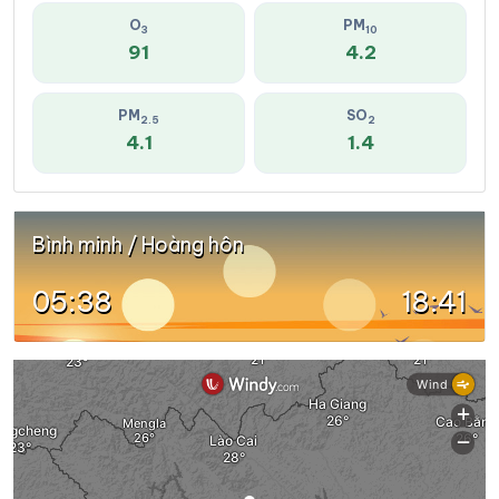
O
PM
3
10
91
4.2
PM
SO
2.5
2
4.1
1.4
Bình minh / Hoàng hôn
05:38
18:41