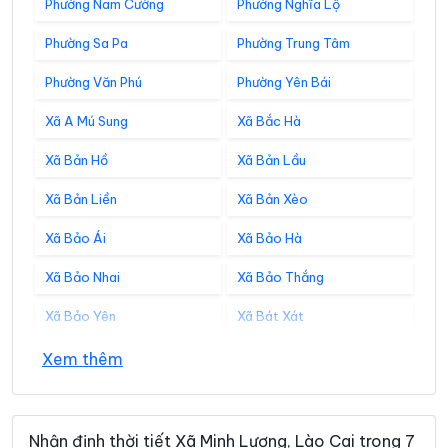
Phường Nam Cường
Phường Nghĩa Lộ
Phường Sa Pa
Phường Trung Tâm
Phường Văn Phú
Phường Yên Bái
Xã A Mú Sung
Xã Bắc Hà
Xã Bản Hồ
Xã Bản Lầu
Xã Bản Liền
Xã Bản Xèo
Xã Bảo Ái
Xã Bảo Hà
Xã Bảo Nhai
Xã Bảo Thắng
Xã Bảo Yên
Xã Bát Xát
Xã Cảm Nhân
Xã Cao Sơn
Xem thêm
Xã Cát Thịnh
Xã Chấn Thịnh
Xã Châu Quế
Xã Chế Tạo
Nhận định thời tiết Xã Minh Lương, Lào Cai trong 7