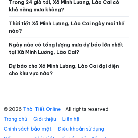
Trong 24 giờ tới, Xã Minh Lương, Lào Cai có
Xã Mỏ Vàng
Xã Mù Cang Chải
khả năng mưa không?
Xã Mường Bo
Xã Mường Hum
Thời tiết Xã Minh Lương, Lào Cai ngày mai thế
Xã Mường Khương
Xã Mường Lai
nào?
Xã Nậm Chày
Xã Nậm Có
Ngày nào có tổng lượng mưa dự báo lớn nhất
Xã Nậm Xé
Xã Nghĩa Đô
tại Xã Minh Lương, Lào Cai?
Xã Nghĩa Tâm
Xã Ngũ Chỉ Sơn
Dự báo cho Xã Minh Lương, Lào Cai đại diện
cho khu vực nào?
Xã Pha Long
Xã Phình Hồ
Xã Phong Dụ Hạ
Xã Phong Dụ Thượng
Xã Phong Hải
Xã Phúc Khánh
© 2026
Thời Tiết Online
All rights reserved.
Xã Phúc Lợi
Xã Púng Luông
Trang chủ
Giới thiệu
Liên hệ
Xã Quy Mông
Xã Si Ma Cai
Chính sách bảo mật
Điều khoản sử dụng
Xã Sín Chéng
Xã Sơn Lương