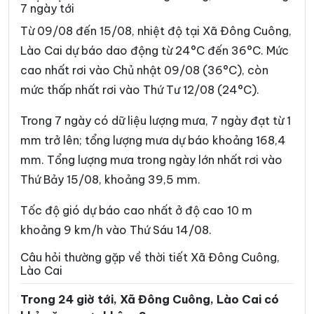
7 ngày tới
Xã Chiềng Ken
Xã Cốc Lầu
Từ 09/08 đến 15/08, nhiệt độ tại Xã Đông Cuông,
Xã Cốc San
Xã Dền Sáng
Lào Cai dự báo dao động từ 24°C đến 36°C. Mức
cao nhất rơi vào Chủ nhật 09/08 (36°C), còn
Xã Dương Quỳ
Xã Gia Hội
mức thấp nhất rơi vào Thứ Tư 12/08 (24°C).
Xã Gia Phú
Xã Hạnh Phúc
Trong 7 ngày có dữ liệu lượng mưa, 7 ngày đạt từ 1
Xã Hợp Thành
Xã Hưng Khánh
mm trở lên; tổng lượng mưa dự báo khoảng 168,4
Xã Khánh Hòa
Xã Khánh Yên
mm. Tổng lượng mưa trong ngày lớn nhất rơi vào
Thứ Bảy 15/08, khoảng 39,5 mm.
Xã Khao Mang
Xã Lâm Giang
Xã Lâm Thượng
Xã Lao Chải
Tốc độ gió dự báo cao nhất ở độ cao 10 m
khoảng 9 km/h vào Thứ Sáu 14/08.
Xã Liên Sơn
Xã Lục Yên
Câu hỏi thường gặp về thời tiết Xã Đông Cuông,
Xã Lùng Phình
Xã Lương Thịnh
Lào Cai
Xã Mậu A
Xã Minh Lương
Trong 24 giờ tới, Xã Đông Cuông, Lào Cai có