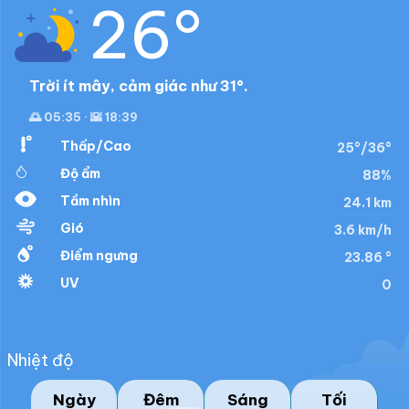
26°
Trời ít mây, cảm giác như 31°.
🌅 05:35 · 🌇 18:39
Thấp/Cao
25°/36°
Độ ẩm
88%
Tầm nhìn
24.1 km
Gió
3.6 km/h
Điểm ngưng
23.86 °
UV
0
Nhiệt độ
Ngày
Đêm
Sáng
Tối