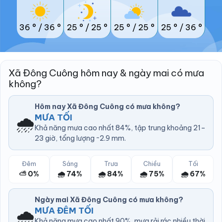
36 °
/
36 °
25 °
/
25 °
25 °
/
25 °
25 °
/
36 °
Xã Đông Cuông hôm nay & ngày mai có mưa
không?
Hôm nay Xã Đông Cuông có mưa không?
🌧️
MƯA TỐI
Khả năng mưa cao nhất 84%, tập trung khoảng 21–
23 giờ, tổng lượng ~2.9 mm.
Đêm
Sáng
Trưa
Chiều
Tối
⛅ 0%
🌧️ 74%
🌧️ 84%
🌧️ 75%
🌧️ 67%
Ngày mai Xã Đông Cuông có mưa không?
🌧️
MƯA ĐÊM TỐI
Khả năng mưa cao nhất 90%, mưa rải rác nhiều thời