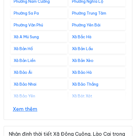
Phường Nam Cường
Phường Nghĩa Lộ
Phường Sa Pa
Phường Trung Tâm
Phường Văn Phú
Phường Yên Bái
Xã A Mú Sung
Xã Bắc Hà
Xã Bản Hồ
Xã Bản Lầu
Xã Bản Liền
Xã Bản Xèo
Xã Bảo Ái
Xã Bảo Hà
Xã Bảo Nhai
Xã Bảo Thắng
Xã Bảo Yên
Xã Bát Xát
Xã Cảm Nhân
Xã Cao Sơn
Xem thêm
Xã Cát Thịnh
Xã Chấn Thịnh
Xã Châu Quế
Xã Chế Tạo
Nhận định thời tiết Xã Đông Cuông, Lào Cai trong