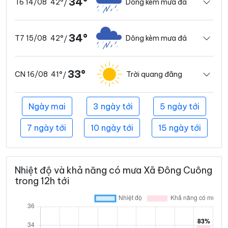
34°
42°
Dông kèm mưa đá
T6 14/08
/
34°
42°
Dông kèm mưa đá
T7 15/08
/
33°
41°
Trời quang đãng
CN 16/08
/
Ngày mai
3 ngày tới
5 ngày tới
7 ngày tới
10 ngày tới
15 ngày tới
Nhiệt độ và khả năng có mưa Xã Đông Cuông
trong 12h tới