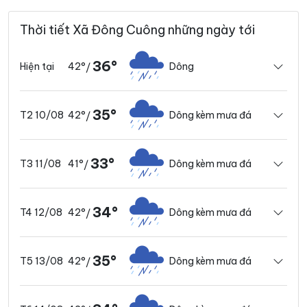
Thời tiết Xã Đông Cuông những ngày tới
36°
42°
Dông
Hiện tại
/
35°
42°
Dông kèm mưa đá
T2 10/08
/
33°
41°
Dông kèm mưa đá
T3 11/08
/
34°
42°
Dông kèm mưa đá
T4 12/08
/
35°
42°
Dông kèm mưa đá
T5 13/08
/