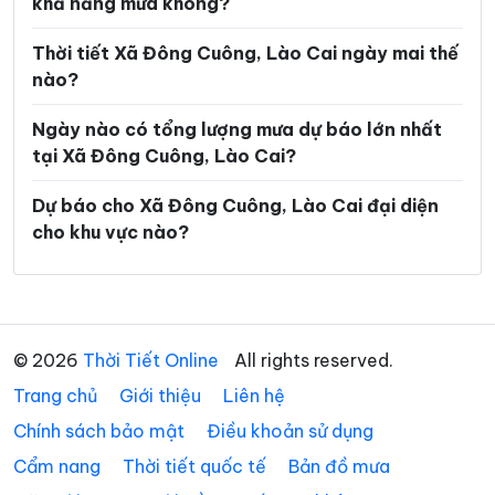
khả năng mưa không?
Xã Mỏ Vàng
Xã Mù Cang Chải
Xã Mường Bo
Xã Mường Hum
Thời tiết Xã Đông Cuông, Lào Cai ngày mai thế
nào?
Xã Mường Khương
Xã Mường Lai
Ngày nào có tổng lượng mưa dự báo lớn nhất
Xã Nậm Chày
Xã Nậm Có
tại Xã Đông Cuông, Lào Cai?
Xã Nậm Xé
Xã Nghĩa Đô
Dự báo cho Xã Đông Cuông, Lào Cai đại diện
Xã Nghĩa Tâm
Xã Ngũ Chỉ Sơn
cho khu vực nào?
Xã Pha Long
Xã Phình Hồ
Xã Phong Dụ Hạ
Xã Phong Dụ Thượng
Xã Phong Hải
Xã Phúc Khánh
© 2026
Thời Tiết Online
All rights reserved.
Trang chủ
Xã Phúc Lợi
Giới thiệu
Liên hệ
Xã Púng Luông
Chính sách bảo mật
Điều khoản sử dụng
Xã Quy Mông
Xã Si Ma Cai
Cẩm nang
Thời tiết quốc tế
Bản đồ mưa
Xã Sín Chéng
Xã Sơn Lương