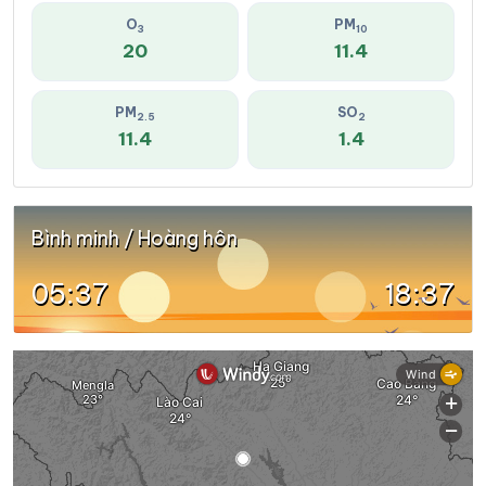
O
PM
3
10
20
11.4
PM
SO
2.5
2
11.4
1.4
Bình minh / Hoàng hôn
05:37
18:37