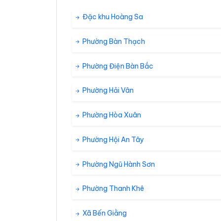
32°
28°
Mây đen u 
20:00
/
Đặc khu Hoàng Sa
Phường Bàn Thạch
32°
27°
Mây đen u 
21:00
/
Phường Điện Bàn Bắc
32°
27°
Mây đen u 
22:00
/
Phường Hải Vân
Phường Hòa Xuân
32°
27°
Mây đen u 
23:00
/
Phường Hội An Tây
Phường Ngũ Hành Sơn
Phường Thanh Khê
Xã Bến Giằng