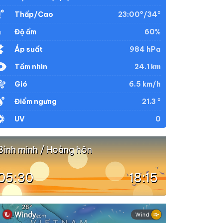
23:00°/34°
Thấp/Cao
60%
Độ ẩm
984 hPa
Áp suất
24.1 km
Tầm nhìn
6.5 km/h
Gió
21.3 °
Điểm ngưng
0
UV
Bình minh / Hoàng hôn
05:30
18:15