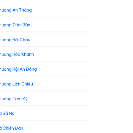
hường An Thắng
hường Điện Bàn
hường Hải Châu
hường Hòa Khánh
hường Hội An Đông
hường Liên Chiểu
hường Tam Kỳ
ã Bà Nà
ã Chiên Đàn