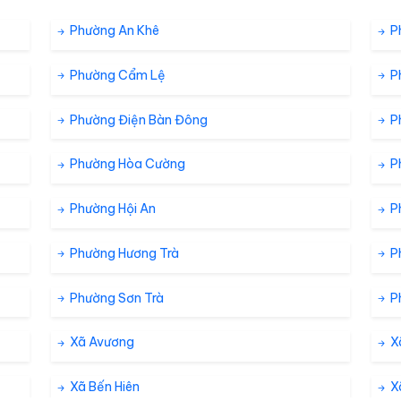
24% %
5 km/h
ám
Phường An Khê
P
Phường Cẩm Lệ
P
21% %
4.7 km/h
ám
Phường Điện Bàn Đông
P
19% %
4 km/h
ám
Phường Hòa Cường
P
Phường Hội An
P
17% %
4 km/h
ám
Phường Hương Trà
P
Phường Sơn Trà
P
Xã Avương
X
Xã Bến Hiên
X