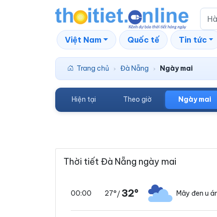
Việt Nam
Quốc tế
Tin tức
Trang chủ
Đà Nẵng
Ngày mai
›
›
Hiện tại
Theo giờ
Ngày mai
Thời tiết Đà Nẵng ngày mai
32°
27°
Mây đen u 
00:00
/