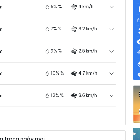
6% %
4 km/h
ám
7% %
3.2 km/h
ám
9% %
2.5 km/h
ám
10% %
4.7 km/h
ám
12% %
3.6 km/h
ám
13% %
4 km/h
ám
g trong ngày mai
13% %
5 km/h
ám