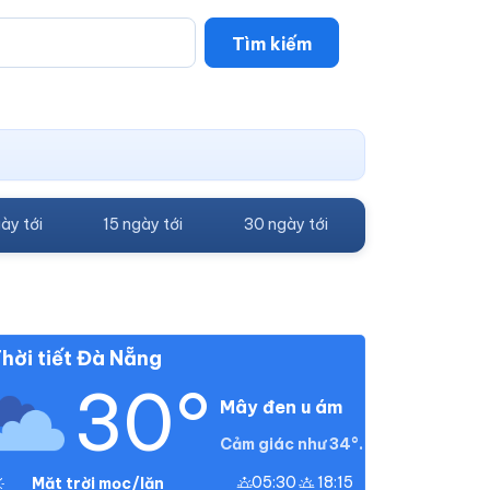
Tìm kiếm
ày tới
15 ngày tới
30 ngày tới
hời tiết Đà Nẵng
30°
Mây đen u ám
Cảm giác như 34°.
05:30
18:15
Mặt trời mọc/lặn