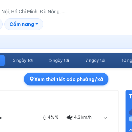
Cẩm nang
3 ngày tới
5 ngày tới
7 ngày tới
10 ng
Xem thời tiết các phường/xã
T
4% %
4.3 km/h
ám