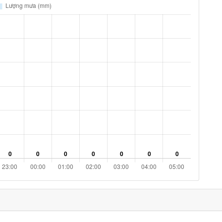
11% %
13 km/h
ám
18% %
11.9 km/h
ám
23% %
13 km/h
ám
25% %
10.1 km/h
ám
26% %
7.6 km/h
ám
26% %
6.1 km/h
ám