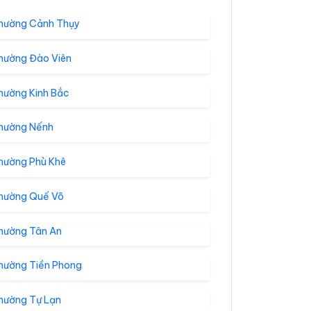
hường Cảnh Thụy
hường Đào Viên
hường Kinh Bắc
hường Nếnh
hường Phù Khê
hường Quế Võ
hường Tân An
hường Tiền Phong
hường Tự Lạn