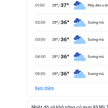
37°
28°
Mây đen u 
01:00
/
36°
28°
Sương mù
02:00
/
36°
28°
Sương mù
03:00
/
36°
28°
Sương mù
04:00
/
36°
28°
Sương mù
05:00
/
Xem thêm
36°
28°
Sương mù
06:00
/
Nhiệt độ và khả năng có mưa Xã Mỹ T
37°
29°
Trời ít mây