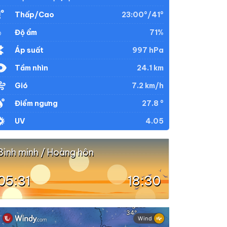
23:00°/41°
Thấp/Cao
71%
Độ ẩm
997 hPa
Áp suất
24.1 km
Tầm nhìn
7.2 km/h
Gió
27.8 °
Điểm ngưng
4.05
UV
Bình minh / Hoàng hôn
05:31
18:30