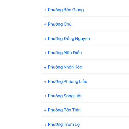
40°
31°
Mây rải rác
20:00
/
Phường Bắc Giang
Phường Chũ
40°
31°
Mây rải rác
21:00
/
Phường Đồng Nguyên
39°
30°
Mây rải rác
22:00
/
Phường Mão Điền
Phường Nhân Hòa
39°
30°
Dông kèm m
23:00
/
Phường Phương Liễu
Phường Song Liễu
Phường Tân Tiến
Phường Trạm Lộ