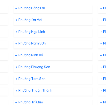
5% %
3.2 km/h
Phường Bồng Lai
P
Phường Đa Mai
P
8% %
2.9 km/h
Phường Hạp Lĩnh
P
13% %
3.6 km/h
Phường Nam Sơn
P
Phường Ninh Xá
P
23% %
2.2 km/h
ưa đá
Phường Phượng Sơn
P
Phường Tam Sơn
P
Phường Thuận Thành
P
Phường Trí Quả
P