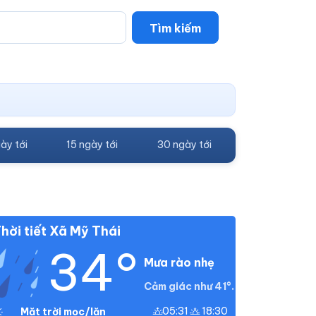
Tìm kiếm
ày tới
15 ngày tới
30 ngày tới
hời tiết Xã Mỹ Thái
34°
Mưa rào nhẹ
Cảm giác như 41°.
05:31
18:30
Mặt trời mọc/lặn