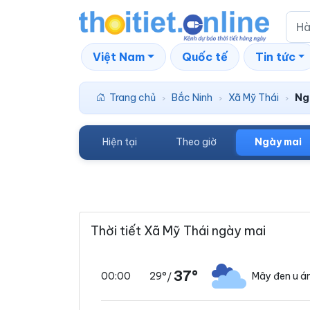
Việt Nam
Quốc tế
Tin tức
Trang chủ
Bắc Ninh
Xã Mỹ Thái
Ng
›
›
›
Hiện tại
Theo giờ
Ngày mai
Thời tiết Xã Mỹ Thái ngày mai
37°
29°
Mây đen u 
00:00
/