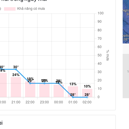
4% %
5.4 km/h
9% %
6.5 km/h
13% %
7.9 km/h
15% %
10.1 km/h
ám
16% %
7.9 km/h
i
16% %
7.9 km/h
ám