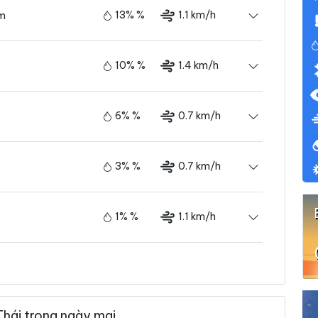
13% %
1.1 km/h
ám
10% %
1.4 km/h
6% %
0.7 km/h
3% %
0.7 km/h
1% %
1.1 km/h
0% %
1.8 km/h
hái trong ngày mai
0% %
2.5 km/h