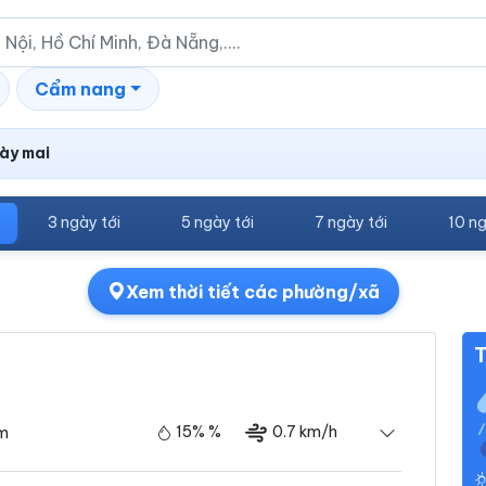
Cẩm nang
ày mai
3 ngày tới
5 ngày tới
7 ngày tới
10 ng
Xem thời tiết các phường/xã
T
15% %
0.7 km/h
ám