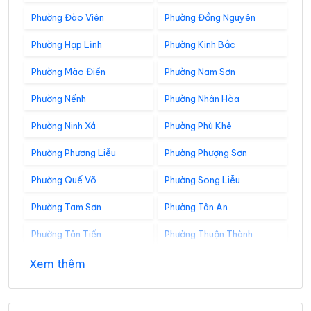
Phường Đào Viên
Phường Đồng Nguyên
Phường Hạp Lĩnh
Phường Kinh Bắc
Phường Mão Điền
Phường Nam Sơn
Phường Nếnh
Phường Nhân Hòa
Phường Ninh Xá
Phường Phù Khê
Phường Phương Liễu
Phường Phượng Sơn
Phường Quế Võ
Phường Song Liễu
Phường Tam Sơn
Phường Tân An
Phường Tân Tiến
Phường Thuận Thành
Phường Tiền Phong
Phường Trạm Lộ
Xem thêm
Phường Trí Quả
Phường Tự Lạn