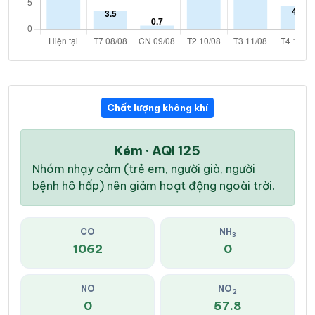
Chất lượng không khí
Kém · AQI 125
Nhóm nhạy cảm (trẻ em, người già, người
bệnh hô hấp) nên giảm hoạt động ngoài trời.
CO
NH
3
1062
0
NO
NO
2
0
57.8