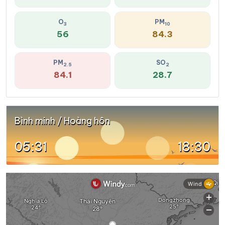
O
PM
3
10
56
84.3
PM
SO
2.5
2
84.1
28.7
Bình minh / Hoàng hôn
05:31
18:30