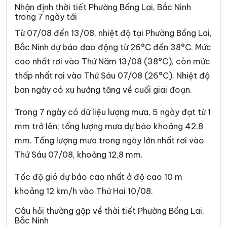
Phường Từ Sơn
Phường Vân Hà
Nhận định thời tiết Phường Bồng Lai, Bắc Ninh
trong 7 ngày tới
Phường Việt Yên
Phường Võ Cường
Từ 07/08 đến 13/08, nhiệt độ tại Phường Bồng Lai,
Phường Vũ Ninh
Phường Yên Dũng
Bắc Ninh dự báo dao động từ 26°C đến 38°C. Mức
cao nhất rơi vào Thứ Năm 13/08 (38°C), còn mức
Xã An Lạc
Xã Bắc Lũng
thấp nhất rơi vào Thứ Sáu 07/08 (26°C). Nhiệt độ
Xã Bảo Đài
Xã Biển Động
ban ngày có xu hướng tăng về cuối giai đoạn.
Xã Biên Sơn
Xã Bố Hạ
Trong 7 ngày có dữ liệu lượng mưa, 5 ngày đạt từ 1
Xã Cẩm Lý
Xã Cao Đức
mm trở lên; tổng lượng mưa dự báo khoảng 42,8
mm. Tổng lượng mưa trong ngày lớn nhất rơi vào
Xã Chi Lăng
Xã Đại Đồng
Thứ Sáu 07/08, khoảng 12,8 mm.
Xã Đại Lai
Xã Đại Sơn
Tốc độ gió dự báo cao nhất ở độ cao 10 m
Xã Đèo Gia
Xã Đông Cứu
khoảng 12 km/h vào Thứ Hai 10/08.
Xã Đồng Kỳ
Xã Đông Phú
Câu hỏi thường gặp về thời tiết Phường Bồng Lai,
Bắc Ninh
Xã Đồng Việt
Xã Dương Hưu