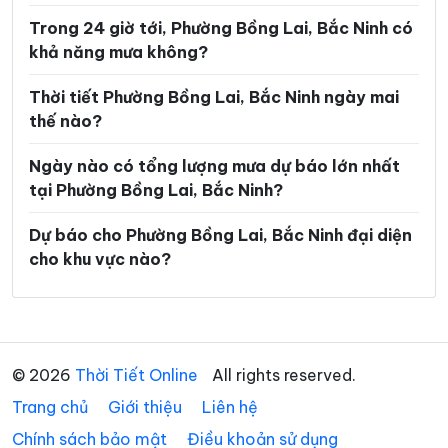
Trong 24 giờ tới, Phường Bồng Lai, Bắc Ninh có
Xã Gia Bình
Xã Hiệp Hòa
khả năng mưa không?
Xã Hoàng Vân
Xã Hợp Thịnh
Thời tiết Phường Bồng Lai, Bắc Ninh ngày mai
Xã Kép
Xã Kiên Lao
thế nào?
Xã Lâm Thao
Xã Lạng Giang
Ngày nào có tổng lượng mưa dự báo lớn nhất
Xã Liên Bão
Xã Lục Nam
tại Phường Bồng Lai, Bắc Ninh?
Xã Lục Ngạn
Xã Lục Sơn
Dự báo cho Phường Bồng Lai, Bắc Ninh đại diện
cho khu vực nào?
Xã Lương Tài
Xã Mỹ Thái
Xã Nam Dương
Xã Nghĩa Phương
Xã Ngọc Thiện
Xã Nhã Nam
© 2026
Thời Tiết Online
All rights reserved.
Xã Nhân Thắng
Xã Phật Tích
Trang chủ
Giới thiệu
Liên hệ
Xã Phù Lãng
Xã Phúc Hòa
Chính sách bảo mật
Điều khoản sử dụng