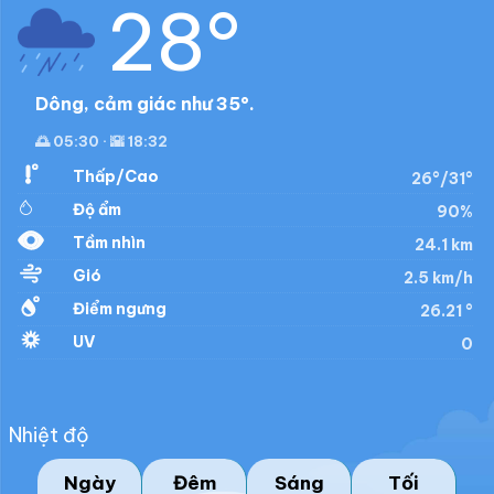
28°
Dông, cảm giác như 35°.
🌅 05:30 · 🌇 18:32
Thấp/Cao
26°/31°
Độ ẩm
90%
Tầm nhìn
24.1 km
Gió
2.5 km/h
Điểm ngưng
26.21 °
UV
0
Nhiệt độ
Ngày
Đêm
Sáng
Tối