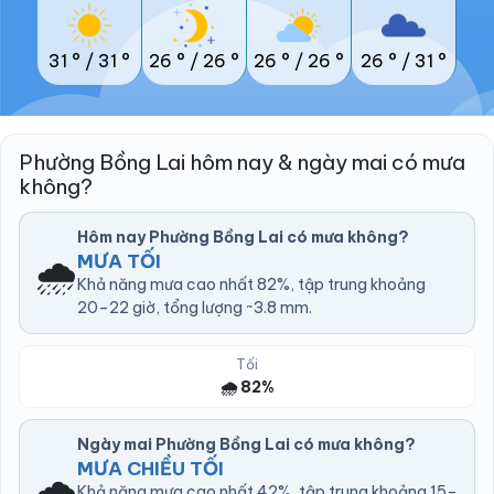
31 °
/
31 °
26 °
/
26 °
26 °
/
26 °
26 °
/
31 °
Phường Bồng Lai hôm nay & ngày mai có mưa
không?
Hôm nay Phường Bồng Lai có mưa không?
🌧️
MƯA TỐI
Khả năng mưa cao nhất 82%, tập trung khoảng
20–22 giờ, tổng lượng ~3.8 mm.
Tối
🌧️ 82%
Ngày mai Phường Bồng Lai có mưa không?
MƯA CHIỀU TỐI
🌧️
Khả năng mưa cao nhất 42%, tập trung khoảng 15–