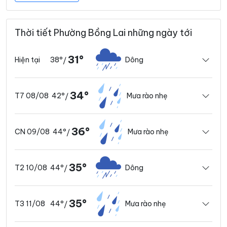
Thời tiết Phường Bồng Lai những ngày tới
31°
38°
Dông
Hiện tại
/
34°
42°
Mưa rào nhẹ
T7 08/08
/
36°
44°
Mưa rào nhẹ
CN 09/08
/
35°
44°
Dông
T2 10/08
/
35°
44°
Mưa rào nhẹ
T3 11/08
/