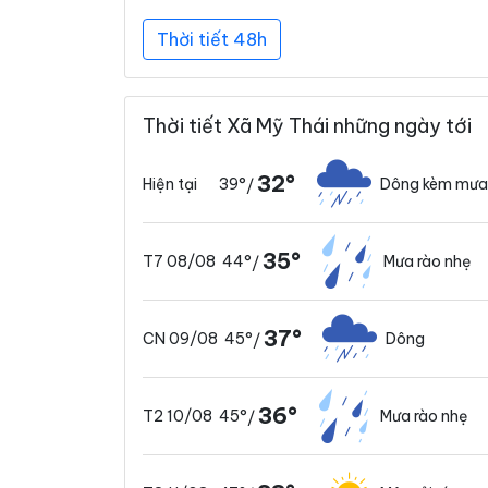
Thời tiết 48h
Thời tiết Xã Mỹ Thái những ngày tới
32°
39°
Dông kèm mưa
Hiện tại
/
35°
44°
Mưa rào nhẹ
T7 08/08
/
37°
45°
Dông
CN 09/08
/
36°
45°
Mưa rào nhẹ
T2 10/08
/