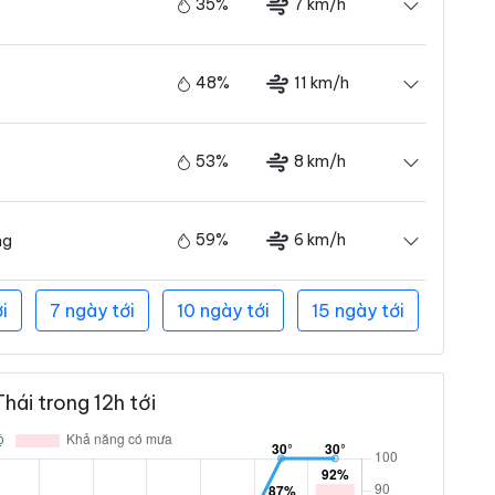
35%
7 km/h
48%
11 km/h
53%
8 km/h
59%
6 km/h
ng
i
7 ngày tới
10 ngày tới
15 ngày tới
hái trong 12h tới