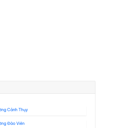
ờng Cảnh Thụy
ờng Đào Viên