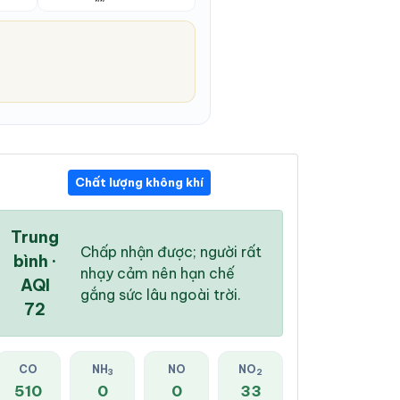
Chất lượng không khí
05:00 AM
06:00 AM
07:00 AM
27 °
/
33 °
27 °
/
33 °
27 °
/
34 °
Trung
Chấp nhận được; người rất
bình ·
nhạy cảm nên hạn chế
AQI
gắng sức lâu ngoài trời.
72
61 %
53 %
52 %
Mây đen u ám
Mây đen u ám
Mây đen u ám
CO
NH
NO
NO
3
2
510
0
0
33