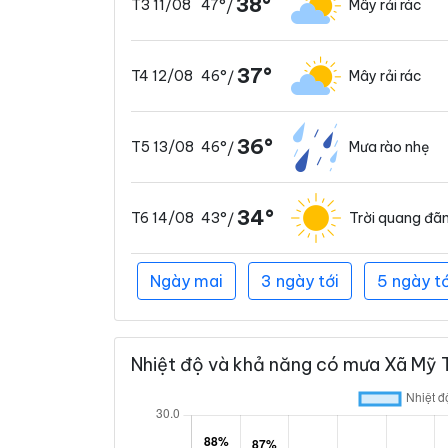
38°
47°
Mây rải rác
T3 11/08
/
37°
46°
Mây rải rác
T4 12/08
/
36°
46°
Mưa rào nhẹ
T5 13/08
/
34°
43°
Trời quang đã
T6 14/08
/
Ngày mai
3 ngày tới
5 ngày tớ
Nhiệt độ và khả năng có mưa Xã Mỹ T