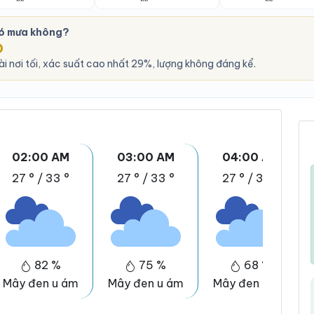
có mưa không?
O
i nơi tối, xác suất cao nhất 29%, lượng không đáng kể.
02:00 AM
03:00 AM
04:00 AM
27 °
/
33 °
27 °
/
33 °
27 °
/
33 °
82 %
75 %
68 %
Mây đen u ám
Mây đen u ám
Mây đen u ám