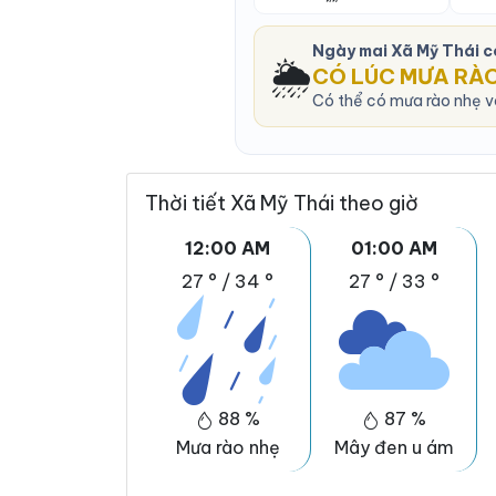
Ngày mai Xã Mỹ Thái 
🌦️
CÓ LÚC MƯA RÀ
Có thể có mưa rào nhẹ và
Thời tiết Xã Mỹ Thái theo giờ
12:00 AM
01:00 AM
27 °
/
34 °
27 °
/
33 °
88 %
87 %
Mưa rào nhẹ
Mây đen u ám