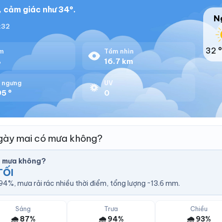
 cảm giác như 34°.
N
8:32
32 °
m
Tầm nhìn
%
16.7 km
 ngưng
UV
5 °
0
gày mai có mưa không?
ó mưa không?
TỐI
4%, mưa rải rác nhiều thời điểm, tổng lượng ~13.6 mm.
Sáng
Trưa
Chiều
🌧️ 87%
🌧️ 94%
🌧️ 93%