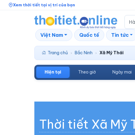
Xem thời tiết tại vị trí của bạn
Việt Nam
Quốc tế
Tin tức
Trang chủ
Bắc Ninh
Xã Mỹ Thái
›
›
Hiện tại
Theo giờ
Ngày mai
Thời tiết Xã Mỹ 