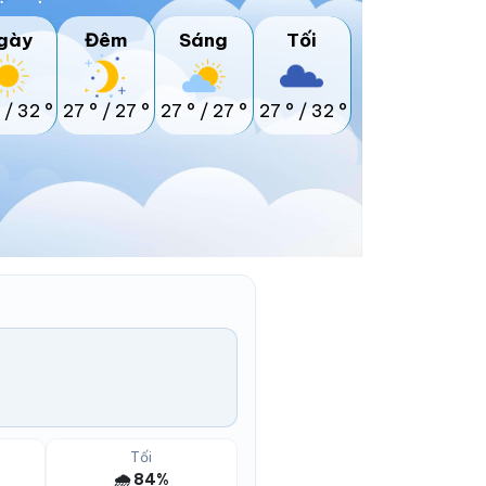
gày
Đêm
Sáng
Tối
/
32 °
27 °
/
27 °
27 °
/
27 °
27 °
/
32 °
Tối
🌧️ 84%