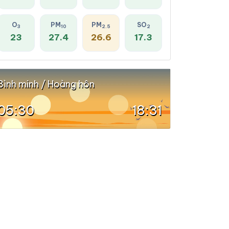
O
PM
PM
SO
3
10
2.5
2
23
27.4
26.6
17.3
Bình minh / Hoàng hôn
05:30
18:31