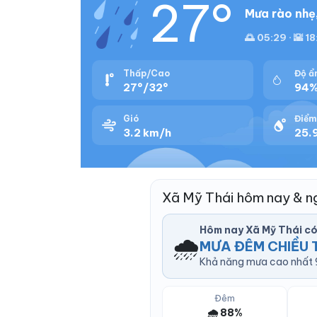
27°
Mưa rào nhẹ,
🌅 05:29 · 🌇 1
Thấp/Cao
Độ ẩ
27°/32°
94
Gió
Điểm
3.2 km/h
25.9
Xã Mỹ Thái hôm nay & n
Hôm nay Xã Mỹ Thái c
🌧️
MƯA ĐÊM CHIỀU 
Khả năng mưa cao nhất 9
Đêm
🌧️ 88%