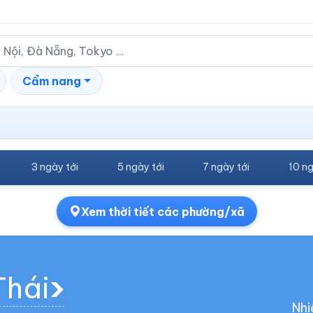
Cẩm nang
3 ngày tới
5 ngày tới
7 ngày tới
10 ng
Xem thời tiết các phường/xã
Thái
Nhi