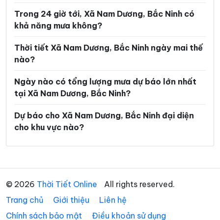
Trong 24 giờ tới, Xã Nam Dương, Bắc Ninh có
Xã Dương Hưu
Xã Gia Bình
khả năng mưa không?
Xã Hiệp Hòa
Xã Hoàng Vân
Thời tiết Xã Nam Dương, Bắc Ninh ngày mai thế
Xã Hợp Thịnh
Xã Kép
nào?
Xã Kiên Lao
Xã Lâm Thao
Ngày nào có tổng lượng mưa dự báo lớn nhất
Xã Lạng Giang
Xã Liên Bão
tại Xã Nam Dương, Bắc Ninh?
Xã Lục Nam
Xã Lục Ngạn
Dự báo cho Xã Nam Dương, Bắc Ninh đại diện
cho khu vực nào?
Xã Lục Sơn
Xã Lương Tài
Xã Mỹ Thái
Xã Nghĩa Phương
Xã Ngọc Thiện
Xã Nhã Nam
© 2026
Thời Tiết Online
All rights reserved.
Xã Nhân Thắng
Xã Phật Tích
Trang chủ
Giới thiệu
Liên hệ
Xã Phù Lãng
Xã Phúc Hòa
Chính sách bảo mật
Điều khoản sử dụng