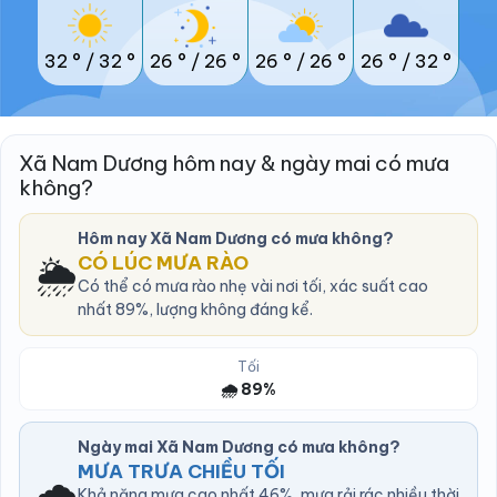
32 °
/
32 °
26 °
/
26 °
26 °
/
26 °
26 °
/
32 °
Xã Nam Dương hôm nay & ngày mai có mưa
không?
Hôm nay Xã Nam Dương có mưa không?
🌦️
CÓ LÚC MƯA RÀO
Có thể có mưa rào nhẹ vài nơi tối, xác suất cao
nhất 89%, lượng không đáng kể.
Tối
🌧️ 89%
Ngày mai Xã Nam Dương có mưa không?
MƯA TRƯA CHIỀU TỐI
🌧️
Khả năng mưa cao nhất 46%, mưa rải rác nhiều thời