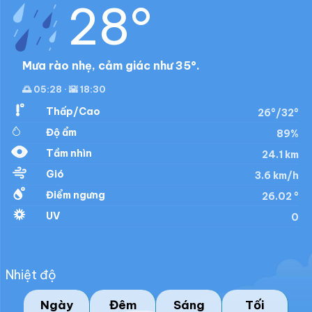
28°
Mưa rào nhẹ, cảm giác như 35°.
🌅 05:28 · 🌇 18:30
Thấp/Cao
26°/32°
Độ ẩm
89%
Tầm nhìn
24.1 km
Gió
3.6 km/h
Điểm ngưng
26.02 °
UV
0
Nhiệt độ
Ngày
Đêm
Sáng
Tối