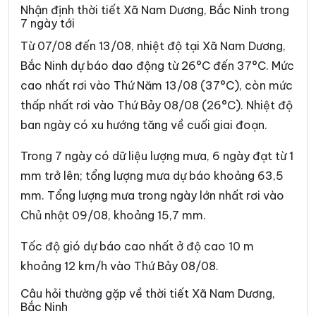
Phường Tự Lạn
Phường Từ Sơn
Nhận định thời tiết Xã Nam Dương, Bắc Ninh trong
7 ngày tới
Phường Vân Hà
Phường Việt Yên
Từ 07/08 đến 13/08, nhiệt độ tại Xã Nam Dương,
Phường Võ Cường
Phường Vũ Ninh
Bắc Ninh dự báo dao động từ 26°C đến 37°C. Mức
cao nhất rơi vào Thứ Năm 13/08 (37°C), còn mức
Phường Yên Dũng
Xã An Lạc
thấp nhất rơi vào Thứ Bảy 08/08 (26°C). Nhiệt độ
Xã Bắc Lũng
Xã Bảo Đài
ban ngày có xu hướng tăng về cuối giai đoạn.
Xã Biển Động
Xã Biên Sơn
Trong 7 ngày có dữ liệu lượng mưa, 6 ngày đạt từ 1
Xã Bố Hạ
Xã Cẩm Lý
mm trở lên; tổng lượng mưa dự báo khoảng 63,5
mm. Tổng lượng mưa trong ngày lớn nhất rơi vào
Xã Cao Đức
Xã Chi Lăng
Chủ nhật 09/08, khoảng 15,7 mm.
Xã Đại Đồng
Xã Đại Lai
Tốc độ gió dự báo cao nhất ở độ cao 10 m
Xã Đại Sơn
Xã Đèo Gia
khoảng 12 km/h vào Thứ Bảy 08/08.
Xã Đông Cứu
Xã Đồng Kỳ
Câu hỏi thường gặp về thời tiết Xã Nam Dương,
Bắc Ninh
Xã Đông Phú
Xã Đồng Việt