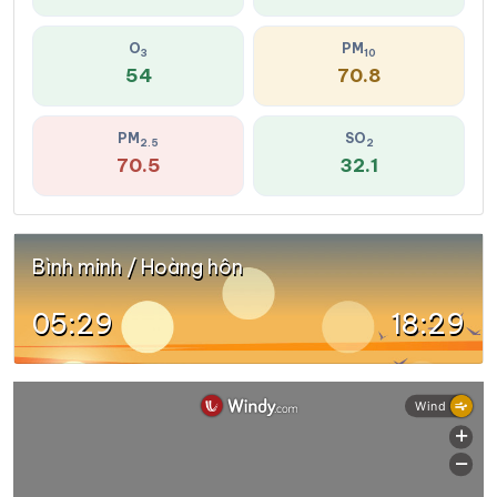
O
PM
3
10
54
70.8
PM
SO
2.5
2
70.5
32.1
Bình minh / Hoàng hôn
05:29
18:29