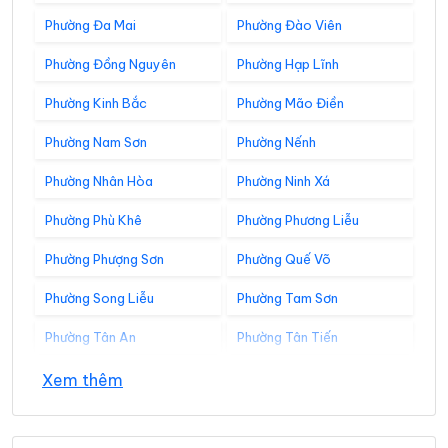
Phường Đa Mai
Phường Đào Viên
Phường Đồng Nguyên
Phường Hạp Lĩnh
Phường Kinh Bắc
Phường Mão Điền
Phường Nam Sơn
Phường Nếnh
Phường Nhân Hòa
Phường Ninh Xá
Phường Phù Khê
Phường Phương Liễu
Phường Phượng Sơn
Phường Quế Võ
Phường Song Liễu
Phường Tam Sơn
Phường Tân An
Phường Tân Tiến
Phường Thuận Thành
Phường Tiền Phong
Xem thêm
Phường Trạm Lộ
Phường Trí Quả