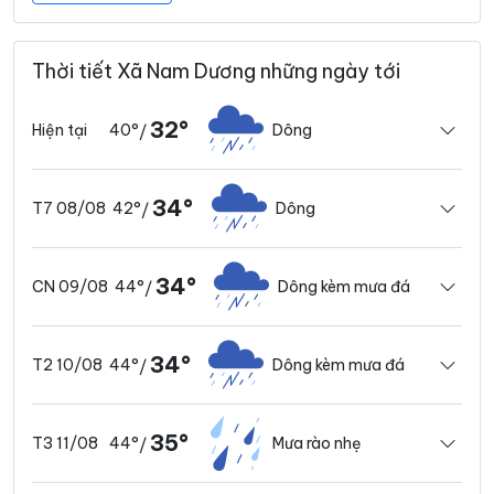
Thời tiết Xã Nam Dương những ngày tới
32°
40°
Dông
Hiện tại
/
34°
42°
Dông
T7 08/08
/
34°
44°
Dông kèm mưa đá
CN 09/08
/
34°
44°
Dông kèm mưa đá
T2 10/08
/
35°
44°
Mưa rào nhẹ
T3 11/08
/