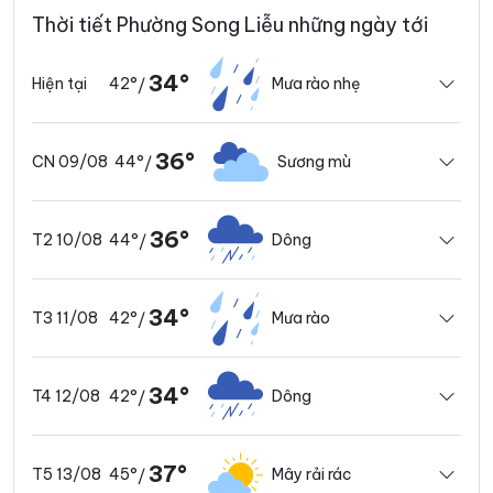
Thời tiết Phường Song Liễu những ngày tới
34°
42°
Mưa rào nhẹ
Hiện tại
/
36°
44°
Sương mù
CN 09/08
/
36°
44°
Dông
T2 10/08
/
34°
42°
Mưa rào
T3 11/08
/
34°
42°
Dông
T4 12/08
/
37°
45°
Mây rải rác
T5 13/08
/