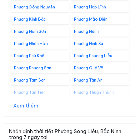
Phường Đồng Nguyên
Phường Hạp Lĩnh
Phường Kinh Bắc
Phường Mão Điền
Phường Nam Sơn
Phường Nếnh
Phường Nhân Hòa
Phường Ninh Xá
Phường Phù Khê
Phường Phương Liễu
Phường Phượng Sơn
Phường Quế Võ
Phường Tam Sơn
Phường Tân An
Phường Tân Tiến
Phường Thuận Thành
Phường Tiền Phong
Phường Trạm Lộ
Xem thêm
Phường Trí Quả
Phường Tự Lạn
Phường Từ Sơn
Phường Vân Hà
Nhận định thời tiết Phường Song Liễu, Bắc Ninh
trong 7 ngày tới