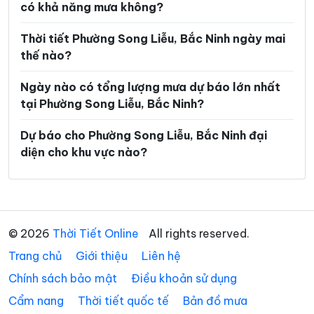
có khả năng mưa không?
Xã Hoàng Vân
Xã Hợp Thịnh
Thời tiết Phường Song Liễu, Bắc Ninh ngày mai
Xã Kép
Xã Kiên Lao
thế nào?
Xã Lâm Thao
Xã Lạng Giang
Ngày nào có tổng lượng mưa dự báo lớn nhất
Xã Liên Bão
Xã Lục Nam
tại Phường Song Liễu, Bắc Ninh?
Xã Lục Ngạn
Xã Lục Sơn
Dự báo cho Phường Song Liễu, Bắc Ninh đại
diện cho khu vực nào?
Xã Lương Tài
Xã Mỹ Thái
Xã Nam Dương
Xã Nghĩa Phương
Xã Ngọc Thiện
Xã Nhã Nam
© 2026
Thời Tiết Online
All rights reserved.
Xã Nhân Thắng
Xã Phật Tích
Trang chủ
Giới thiệu
Liên hệ
Xã Phù Lãng
Xã Phúc Hòa
Chính sách bảo mật
Điều khoản sử dụng
Xã Quang Trung
Xã Sa Lý
Cẩm nang
Thời tiết quốc tế
Bản đồ mưa