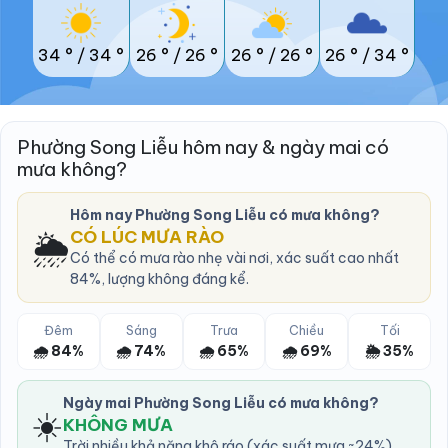
34 °
/
34 °
26 °
/
26 °
26 °
/
26 °
26 °
/
34 °
Phường Song Liễu hôm nay & ngày mai có
mưa không?
Hôm nay Phường Song Liễu có mưa không?
🌦️
CÓ LÚC MƯA RÀO
Có thể có mưa rào nhẹ vài nơi, xác suất cao nhất
84%, lượng không đáng kể.
Đêm
Sáng
Trưa
Chiều
Tối
🌧️ 84%
🌧️ 74%
🌧️ 65%
🌧️ 69%
🌦️ 35%
Ngày mai Phường Song Liễu có mưa không?
☀️
KHÔNG MƯA
Trời nhiều khả năng khô ráo (xác suất mưa ~24%).