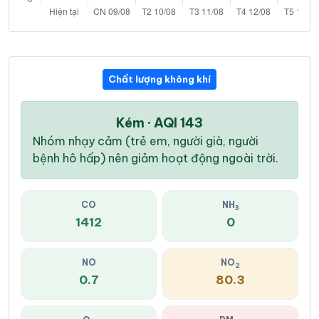
Chất lượng không khí
Kém · AQI 143
Nhóm nhạy cảm (trẻ em, người già, người
bệnh hô hấp) nên giảm hoạt động ngoài trời.
CO
NH
3
1412
0
NO
NO
2
0.7
80.3