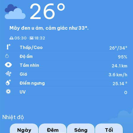
26°
Mây đen u ám, cảm giác như 33°.
🌅 05:30 · 🌇 18:32
Thấp/Cao
26°/34°
Độ ẩm
95%
Tầm nhìn
24.1 km
Gió
3.6 km/h
Điểm ngưng
25.14 °
UV
0
Nhiệt độ
Ngày
Đêm
Sáng
Tối