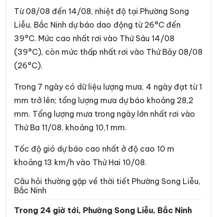
Phường Việt Yên
Phường Võ Cường
Từ 08/08 đến 14/08, nhiệt độ tại Phường Song
Phường Vũ Ninh
Phường Yên Dũng
Liễu, Bắc Ninh dự báo dao động từ 26°C đến
39°C. Mức cao nhất rơi vào Thứ Sáu 14/08
Xã An Lạc
Xã Bắc Lũng
(39°C), còn mức thấp nhất rơi vào Thứ Bảy 08/08
Xã Bảo Đài
Xã Biển Động
(26°C).
Xã Biên Sơn
Xã Bố Hạ
Trong 7 ngày có dữ liệu lượng mưa, 4 ngày đạt từ 1
Xã Cẩm Lý
Xã Cao Đức
mm trở lên; tổng lượng mưa dự báo khoảng 28,2
mm. Tổng lượng mưa trong ngày lớn nhất rơi vào
Xã Chi Lăng
Xã Đại Đồng
Thứ Ba 11/08, khoảng 10,1 mm.
Xã Đại Lai
Xã Đại Sơn
Tốc độ gió dự báo cao nhất ở độ cao 10 m
Xã Đèo Gia
Xã Đông Cứu
khoảng 13 km/h vào Thứ Hai 10/08.
Xã Đồng Kỳ
Xã Đông Phú
Câu hỏi thường gặp về thời tiết Phường Song Liễu,
Bắc Ninh
Xã Đồng Việt
Xã Dương Hưu
Trong 24 giờ tới, Phường Song Liễu, Bắc Ninh
Xã Gia Bình
Xã Hiệp Hòa