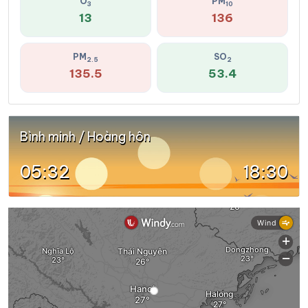
O
PM
3
10
13
136
PM
SO
2.5
2
135.5
53.4
Bình minh / Hoàng hôn
05:32
18:30