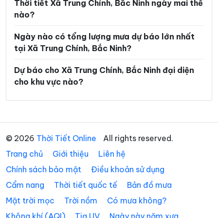
Xã Hiệp Hòa
Xã Hoàng Vân
Thời tiết Xã Trung Chính, Bắc Ninh ngày mai thế
nào?
Xã Hợp Thịnh
Xã Kép
Ngày nào có tổng lượng mưa dự báo lớn nhất
Xã Kiên Lao
Xã Lâm Thao
tại Xã Trung Chính, Bắc Ninh?
Xã Lạng Giang
Xã Liên Bão
Dự báo cho Xã Trung Chính, Bắc Ninh đại diện
Xã Lục Nam
Xã Lục Ngạn
cho khu vực nào?
Xã Lục Sơn
Xã Lương Tài
Xã Mỹ Thái
Xã Nam Dương
Xã Nghĩa Phương
Xã Ngọc Thiện
© 2026
Thời Tiết Online
All rights reserved.
Trang chủ
Xã Nhã Nam
Giới thiệu
Liên hệ
Xã Nhân Thắng
Chính sách bảo mật
Điều khoản sử dụng
Xã Phật Tích
Xã Phù Lãng
Cẩm nang
Thời tiết quốc tế
Bản đồ mưa
Xã Phúc Hòa
Xã Quang Trung
Mặt trời mọc
Trời nồm
Có mưa không?
Xã Sa Lý
Xã Sơn Động
Không khí (AQI)
Tia UV
Ngày này năm xưa