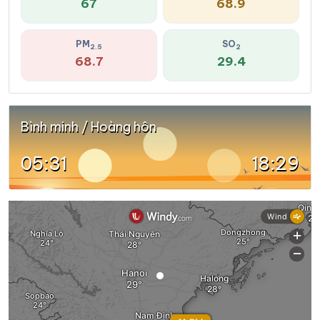
67
68.9
PM
SO
2.5
2
68.7
29.4
Bình minh / Hoàng hôn
05:31
18:29