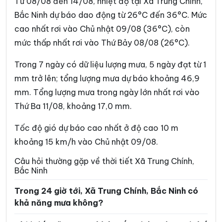
Từ 08/08 đến 14/08, nhiệt độ tại Xã Trung Chính,
Phường Võ Cường
Phường Vũ Ninh
Bắc Ninh dự báo dao động từ 26°C đến 36°C. Mức
cao nhất rơi vào Chủ nhật 09/08 (36°C), còn
Phường Yên Dũng
Xã An Lạc
mức thấp nhất rơi vào Thứ Bảy 08/08 (26°C).
Xã Bắc Lũng
Xã Bảo Đài
Trong 7 ngày có dữ liệu lượng mưa, 5 ngày đạt từ 1
Xã Biển Động
Xã Biên Sơn
mm trở lên; tổng lượng mưa dự báo khoảng 46,9
Xã Bố Hạ
Xã Cẩm Lý
mm. Tổng lượng mưa trong ngày lớn nhất rơi vào
Thứ Ba 11/08, khoảng 17,0 mm.
Xã Cao Đức
Xã Chi Lăng
Xã Đại Đồng
Xã Đại Lai
Tốc độ gió dự báo cao nhất ở độ cao 10 m
khoảng 15 km/h vào Chủ nhật 09/08.
Xã Đại Sơn
Xã Đèo Gia
Câu hỏi thường gặp về thời tiết Xã Trung Chính,
Xã Đông Cứu
Xã Đồng Kỳ
Bắc Ninh
Xã Đông Phú
Xã Đồng Việt
Trong 24 giờ tới, Xã Trung Chính, Bắc Ninh có
khả năng mưa không?
Xã Dương Hưu
Xã Gia Bình