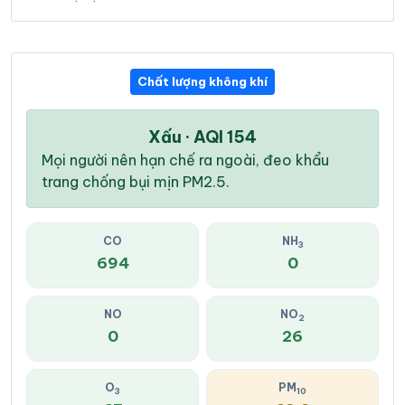
Chất lượng không khí
Xấu · AQI 154
Mọi người nên hạn chế ra ngoài, đeo khẩu
trang chống bụi mịn PM2.5.
CO
NH
3
694
0
NO
NO
2
0
26
O
PM
3
10