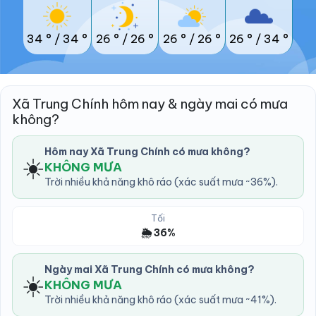
34 °
/
34 °
26 °
/
26 °
26 °
/
26 °
26 °
/
34 °
Xã Trung Chính hôm nay & ngày mai có mưa
không?
Hôm nay Xã Trung Chính có mưa không?
☀️
KHÔNG MƯA
Trời nhiều khả năng khô ráo (xác suất mưa ~36%).
Tối
🌦️ 36%
Ngày mai Xã Trung Chính có mưa không?
☀️
KHÔNG MƯA
Trời nhiều khả năng khô ráo (xác suất mưa ~41%).