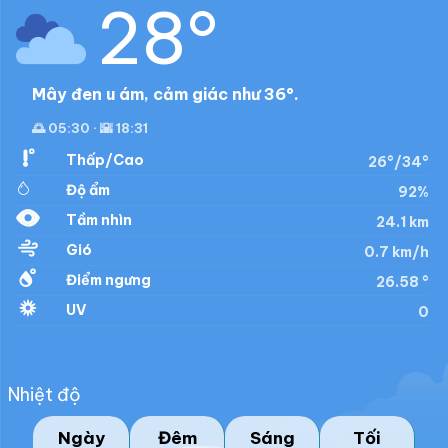
28°
Mây đen u ám, cảm giác như 36°.
🌅 05:30 · 🌇 18:31
Thấp/Cao
26°/34°
Độ ẩm
92%
Tầm nhìn
24.1 km
Gió
0.7 km/h
Điểm ngưng
26.58 °
UV
0
Nhiệt độ
Ngày
Đêm
Sáng
Tối