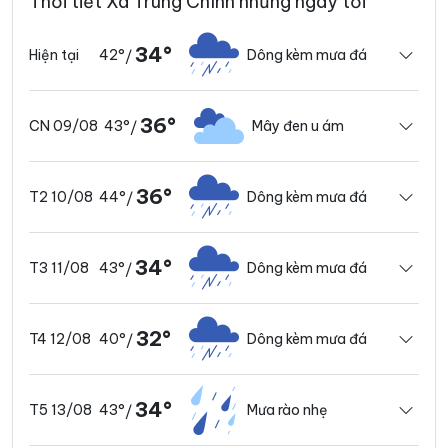
Thời tiết Xã Trung Chính những ngày tới
34°
42°
Dông kèm mưa đá
Hiện tại
/
36°
43°
Mây đen u ám
CN 09/08
/
36°
44°
Dông kèm mưa đá
T2 10/08
/
34°
43°
Dông kèm mưa đá
T3 11/08
/
32°
40°
Dông kèm mưa đá
T4 12/08
/
34°
43°
Mưa rào nhẹ
T5 13/08
/