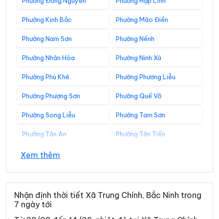
Phường Đồng Nguyên
Phường Hạp Lĩnh
Phường Kinh Bắc
Phường Mão Điền
Phường Nam Sơn
Phường Nếnh
Phường Nhân Hòa
Phường Ninh Xá
Phường Phù Khê
Phường Phương Liễu
Phường Phượng Sơn
Phường Quế Võ
Phường Song Liễu
Phường Tam Sơn
Phường Tân An
Phường Tân Tiến
Phường Thuận Thành
Phường Tiền Phong
Xem thêm
Phường Trạm Lộ
Phường Trí Quả
Phường Tự Lạn
Phường Từ Sơn
Nhận định thời tiết Xã Trung Chính, Bắc Ninh trong
7 ngày tới
Phường Vân Hà
Phường Việt Yên