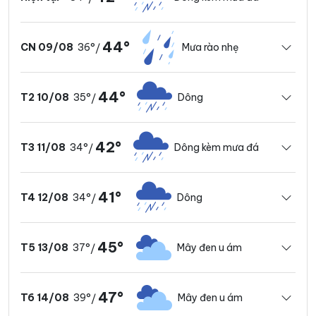
44°
36°
Mưa rào nhẹ
CN 09/08
/
44°
35°
Dông
T2 10/08
/
42°
34°
Dông kèm mưa đá
T3 11/08
/
41°
34°
Dông
T4 12/08
/
45°
37°
Mây đen u ám
T5 13/08
/
47°
39°
Mây đen u ám
T6 14/08
/