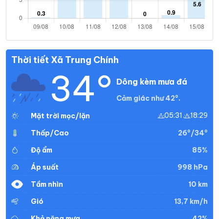
Thời tiết Xã Trung Chính
34°
Dông kèm mưa đá
Cảm giác như 42°.
05:31
18:29
Mặt trời mọc/lặn
26°/34°
Thấp/Cao
85%
Độ ẩm
998 hPa
Áp suất
10 km
Tầm nhìn
13,7 km/h
Gió
42%
Khả năng mưa