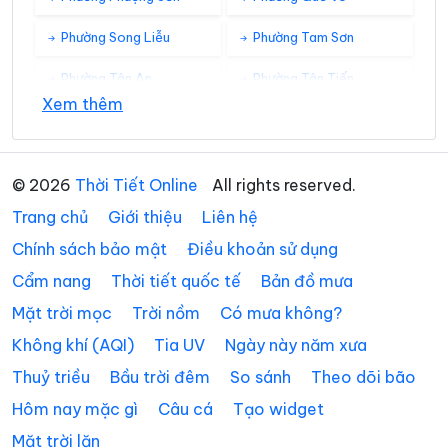
Phường Song Liễu
Phường Tam Sơn
Phường Tân An
Phường Tân Tiến
Xem thêm
Phường Thuận Thành
Phường Tiền Phong
Phường Trạm Lộ
Phường Trí Quả
© 2026
Thời Tiết Online
All rights reserved.
Phường Tự Lạn
Phường Từ Sơn
Trang chủ
Giới thiệu
Liên hệ
Phường Vân Hà
Phường Việt Yên
Chính sách bảo mật
Điều khoản sử dụng
Cẩm nang
Thời tiết quốc tế
Bản đồ mưa
Phường Võ Cường
Phường Vũ Ninh
Mặt trời mọc
Trời nồm
Có mưa không?
Phường Yên Dũng
Xã An Lạc
Không khí (AQI)
Tia UV
Ngày này năm xưa
Xã Bắc Lũng
Xã Bảo Đài
Thuỷ triều
Bầu trời đêm
So sánh
Theo dõi bão
Xã Biển Động
Xã Biên Sơn
Hôm nay mặc gì
Câu cá
Tạo widget
Mặt trời lặn
Xã Bố Hạ
Xã Cẩm Lý