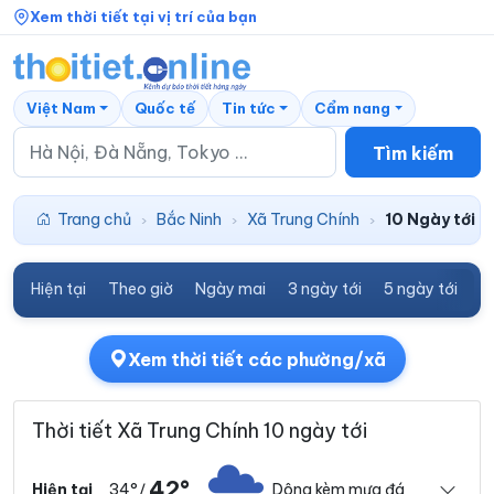
Xem thời tiết tại vị trí của bạn
Việt Nam
Quốc tế
Tin tức
Cẩm nang
Tìm kiếm
Trang chủ
Bắc Ninh
Xã Trung Chính
10 Ngày tới
›
›
›
Hiện tại
Theo giờ
Ngày mai
3 ngày tới
5 ngày tới
7
Xem thời tiết các phường/xã
Thời tiết Xã Trung Chính 10 ngày tới
42°
34°
Dông kèm mưa đá
Hiện tại
/