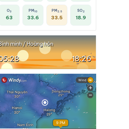
O
PM
PM
SO
3
10
2.5
2
63
33.6
33.5
18.9
Bình minh / Hoàng hôn
05:28
18:26