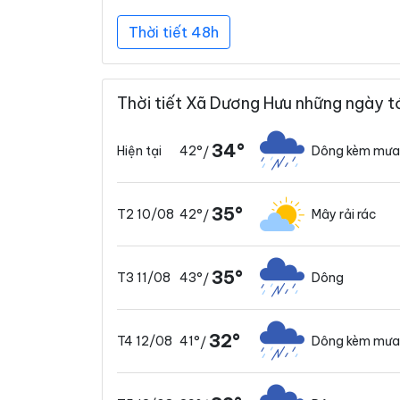
Thời tiết 48h
Thời tiết Xã Dương Hưu những ngày t
34°
42°
Dông kèm mưa
Hiện tại
/
35°
42°
Mây rải rác
T2 10/08
/
35°
43°
Dông
T3 11/08
/
32°
41°
Dông kèm mưa
T4 12/08
/