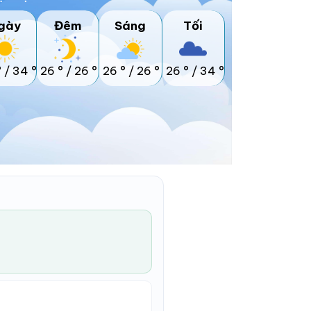
gày
Đêm
Sáng
Tối
°
/
34 °
26 °
/
26 °
26 °
/
26 °
26 °
/
34 °