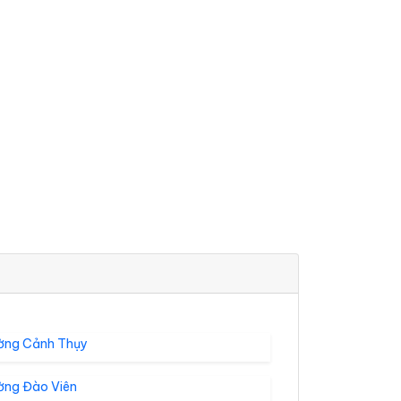
ờng Cảnh Thụy
ờng Đào Viên