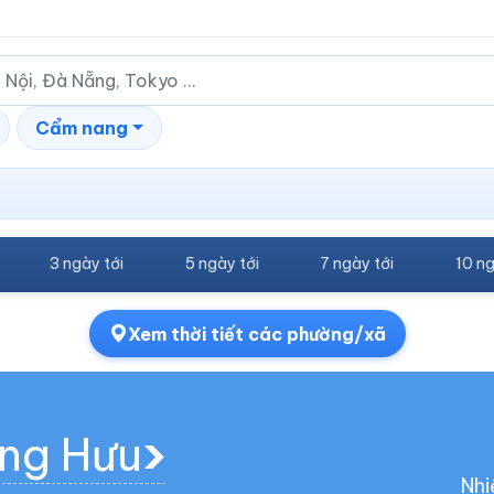
Cẩm nang
3 ngày tới
5 ngày tới
7 ngày tới
10 ng
Xem thời tiết các phường/xã
ơng Hưu
Nhi