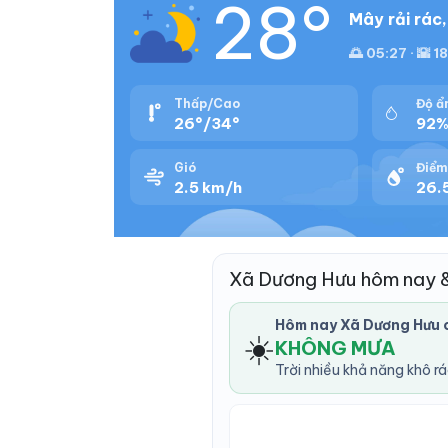
28°
Mây rải rác
🌅 05:27 · 🌇 1
Thấp/Cao
Độ ẩ
26°/34°
92
Gió
Điểm
2.5 km/h
26.
Xã Dương Hưu hôm nay 
Hôm nay Xã Dương Hưu 
☀️
KHÔNG MƯA
Trời nhiều khả năng khô r