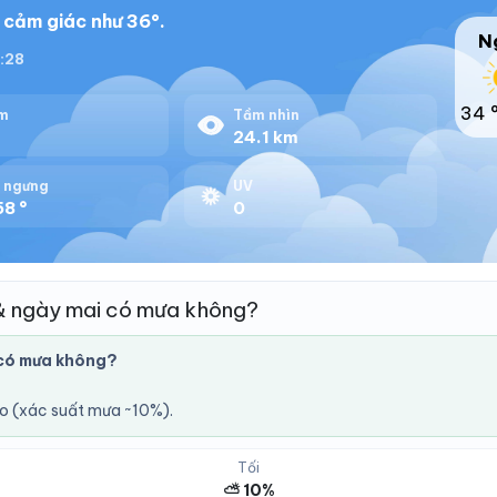
, cảm giác như 36°.
N
8:28
34 
m
Tầm nhìn
%
24.1 km
 ngưng
UV
58 °
0
& ngày mai có mưa không?
có mưa không?
áo (xác suất mưa ~10%).
Tối
⛅ 10%