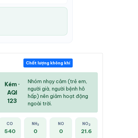
Chất lượng không khí
02:00 AM
03:00 AM
04:00 AM
27 °
/
35 °
27 °
/
34 °
27 °
/
34 °
Nhóm nhạy cảm (trẻ em,
Kém ·
người già, người bệnh hô
AQI
hấp) nên giảm hoạt động
123
ngoài trời.
7 %
9 %
10 %
Trời ít mây
CO
NH
Mây rải rác
NO
NO
Trời ít mây
3
2
540
0
0
21.6