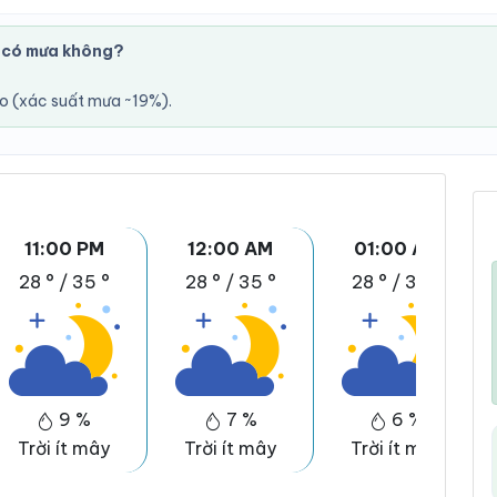
 có mưa không?
áo (xác suất mưa ~19%).
11:00 PM
12:00 AM
01:00 AM
28 °
/
35 °
28 °
/
35 °
28 °
/
35 °
9 %
7 %
6 %
Trời ít mây
Trời ít mây
Trời ít mây