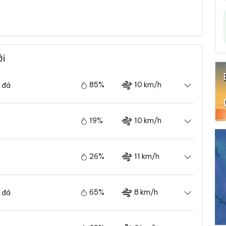
ới
85%
10 km/h
 đá
19%
10 km/h
26%
11 km/h
65%
8 km/h
 đá