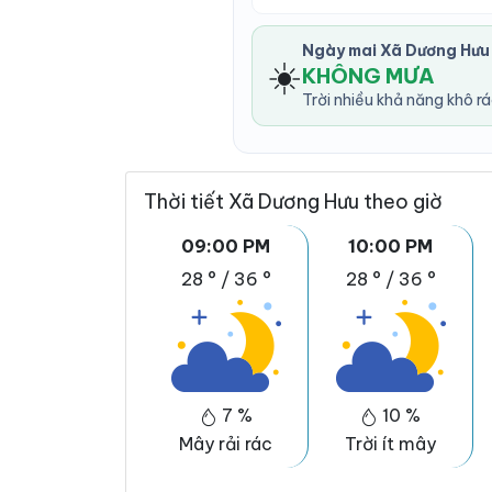
Ngày mai Xã Dương Hưu
☀️
KHÔNG MƯA
Trời nhiều khả năng khô r
Thời tiết Xã Dương Hưu theo giờ
09:00 PM
10:00 PM
28 °
/
36 °
28 °
/
36 °
7 %
10 %
Mây rải rác
Trời ít mây