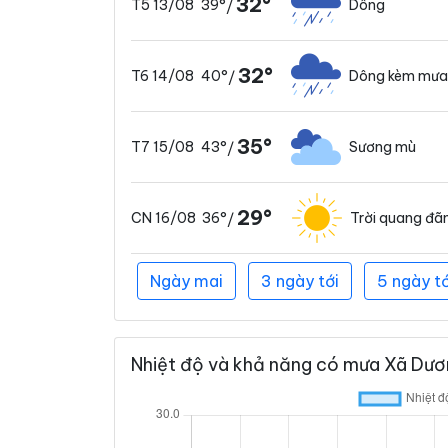
32°
39°
Dông
T5 13/08
/
32°
40°
Dông kèm mưa
T6 14/08
/
35°
43°
Sương mù
T7 15/08
/
29°
36°
Trời quang đã
CN 16/08
/
Ngày mai
3 ngày tới
5 ngày tớ
Nhiệt độ và khả năng có mưa Xã Dươn