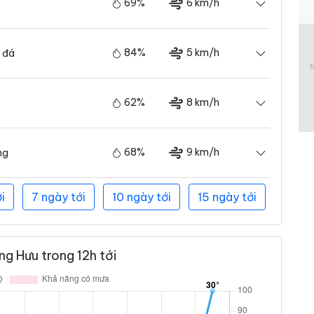
69%
6 km/h
84%
5 km/h
 đá
62%
8 km/h
68%
9 km/h
ng
i
7 ngày tới
10 ngày tới
15 ngày tới
g Hưu trong 12h tới