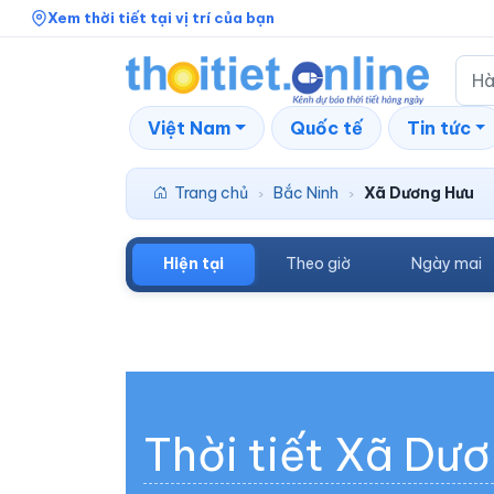
Xem thời tiết tại vị trí của bạn
Việt Nam
Quốc tế
Tin tức
Trang chủ
Bắc Ninh
Xã Dương Hưu
›
›
Hiện tại
Theo giờ
Ngày mai
Thời tiết Xã Dư