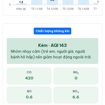
Chất lượng không khí
Kém · AQI 143
Nhóm nhạy cảm (trẻ em, người già, người
bệnh hô hấp) nên giảm hoạt động ngoài trời.
CO
NH
3
420
0
NO
NO
2
0.6
6.6