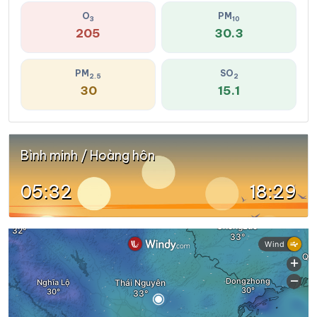
O
PM
3
10
205
30.3
PM
SO
2.5
2
30
15.1
Bình minh / Hoàng hôn
05:32
18:29