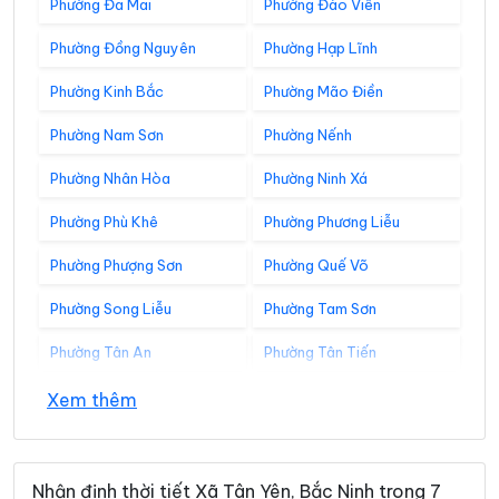
Phường Đa Mai
Phường Đào Viên
Phường Đồng Nguyên
Phường Hạp Lĩnh
Phường Kinh Bắc
Phường Mão Điền
Phường Nam Sơn
Phường Nếnh
Phường Nhân Hòa
Phường Ninh Xá
Phường Phù Khê
Phường Phương Liễu
Phường Phượng Sơn
Phường Quế Võ
Phường Song Liễu
Phường Tam Sơn
Phường Tân An
Phường Tân Tiến
Phường Thuận Thành
Phường Tiền Phong
Xem thêm
Phường Trạm Lộ
Phường Trí Quả
Phường Tự Lạn
Phường Từ Sơn
Nhận định thời tiết Xã Tân Yên, Bắc Ninh trong 7