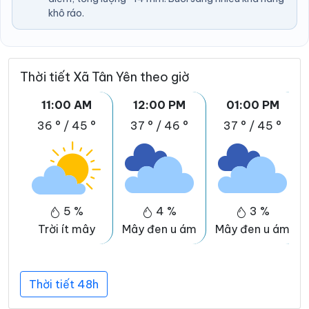
khô ráo.
Thời tiết Xã Tân Yên theo giờ
11:00 AM
12:00 PM
01:00 PM
36 °
/
45 °
37 °
/
46 °
37 °
/
45 °
5 %
4 %
3 %
Trời ít mây
Mây đen u ám
Mây đen u ám
Thời tiết 48h