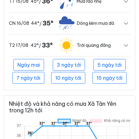
36°
45°
Mưa rào nhẹ
T7 15/08
/
35°
44°
Dông kèm mưa đá
CN 16/08
/
33°
42°
Trời quang đãng
T2 17/08
/
Ngày mai
3 ngày tới
5 ngày tới
7 ngày tới
10 ngày tới
15 ngày tới
Nhiệt độ và khả năng có mưa Xã Tân Yên
trong 12h tới