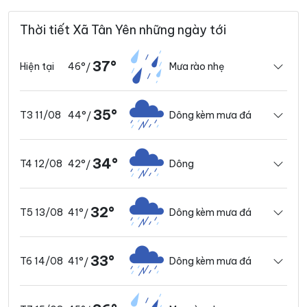
Thời tiết Xã Tân Yên những ngày tới
37°
46°
Mưa rào nhẹ
Hiện tại
/
35°
44°
Dông kèm mưa đá
T3 11/08
/
34°
42°
Dông
T4 12/08
/
32°
41°
Dông kèm mưa đá
T5 13/08
/
33°
41°
Dông kèm mưa đá
T6 14/08
/