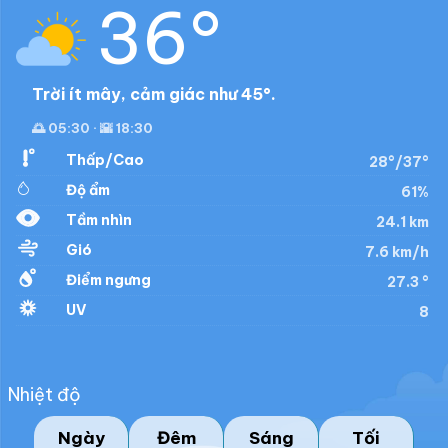
36°
Trời ít mây, cảm giác như 45°.
🌅 05:30 · 🌇 18:30
Thấp/Cao
28°/37°
Độ ẩm
61%
Tầm nhìn
24.1 km
Gió
7.6 km/h
Điểm ngưng
27.3 °
UV
8
Nhiệt độ
Ngày
Đêm
Sáng
Tối