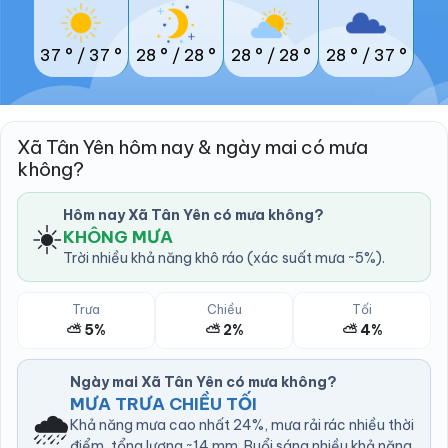
37 °
/
37 °
28 °
/
28 °
28 °
/
28 °
28 °
/
37 °
Xã Tân Yên hôm nay & ngày mai có mưa
không?
Hôm nay Xã Tân Yên có mưa không?
☀️
KHÔNG MƯA
Trời nhiều khả năng khô ráo (xác suất mưa ~5%).
Trưa
Chiều
Tối
⛅ 5%
⛅ 2%
⛅ 4%
Ngày mai Xã Tân Yên có mưa không?
MƯA TRƯA CHIỀU TỐI
🌧️
Khả năng mưa cao nhất 24%, mưa rải rác nhiều thời
điểm, tổng lượng ~14 mm. Buổi sáng nhiều khả năng