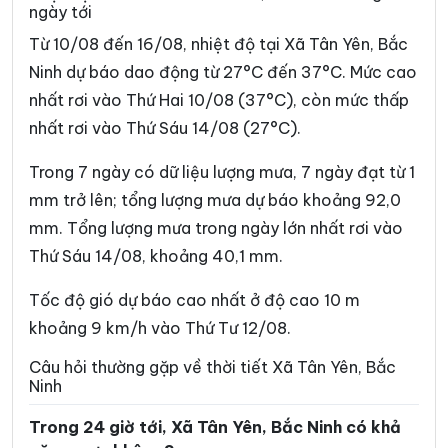
ngày tới
Phường Vân Hà
Phường Việt Yên
Từ 10/08 đến 16/08, nhiệt độ tại Xã Tân Yên, Bắc
Phường Võ Cường
Phường Vũ Ninh
Ninh dự báo dao động từ 27°C đến 37°C. Mức cao
nhất rơi vào Thứ Hai 10/08 (37°C), còn mức thấp
Phường Yên Dũng
Xã An Lạc
nhất rơi vào Thứ Sáu 14/08 (27°C).
Xã Bắc Lũng
Xã Bảo Đài
Trong 7 ngày có dữ liệu lượng mưa, 7 ngày đạt từ 1
Xã Biển Động
Xã Biên Sơn
mm trở lên; tổng lượng mưa dự báo khoảng 92,0
Xã Bố Hạ
Xã Cẩm Lý
mm. Tổng lượng mưa trong ngày lớn nhất rơi vào
Thứ Sáu 14/08, khoảng 40,1 mm.
Xã Cao Đức
Xã Chi Lăng
Xã Đại Đồng
Xã Đại Lai
Tốc độ gió dự báo cao nhất ở độ cao 10 m
khoảng 9 km/h vào Thứ Tư 12/08.
Xã Đại Sơn
Xã Đèo Gia
Câu hỏi thường gặp về thời tiết Xã Tân Yên, Bắc
Xã Đông Cứu
Xã Đồng Kỳ
Ninh
Xã Đông Phú
Xã Đồng Việt
Trong 24 giờ tới, Xã Tân Yên, Bắc Ninh có khả