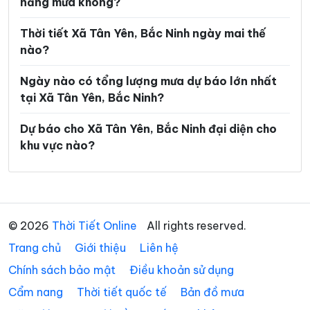
năng mưa không?
Xã Dương Hưu
Xã Gia Bình
Xã Hiệp Hòa
Xã Hoàng Vân
Thời tiết Xã Tân Yên, Bắc Ninh ngày mai thế
nào?
Xã Hợp Thịnh
Xã Kép
Ngày nào có tổng lượng mưa dự báo lớn nhất
Xã Kiên Lao
Xã Lâm Thao
tại Xã Tân Yên, Bắc Ninh?
Xã Lạng Giang
Xã Liên Bão
Dự báo cho Xã Tân Yên, Bắc Ninh đại diện cho
Xã Lục Nam
Xã Lục Ngạn
khu vực nào?
Xã Lục Sơn
Xã Lương Tài
Xã Mỹ Thái
Xã Nam Dương
Xã Nghĩa Phương
Xã Ngọc Thiện
© 2026
Thời Tiết Online
All rights reserved.
Trang chủ
Xã Nhã Nam
Giới thiệu
Liên hệ
Xã Nhân Thắng
Chính sách bảo mật
Điều khoản sử dụng
Xã Phật Tích
Xã Phù Lãng
Cẩm nang
Thời tiết quốc tế
Bản đồ mưa
Xã Phúc Hòa
Xã Quang Trung