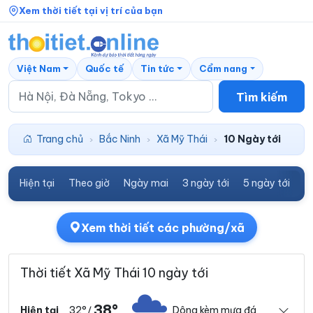
Xem thời tiết tại vị trí của bạn
Việt Nam
Quốc tế
Tin tức
Cẩm nang
Tìm kiếm
Trang chủ
Bắc Ninh
Xã Mỹ Thái
10 Ngày tới
›
›
›
Hiện tại
Theo giờ
Ngày mai
3 ngày tới
5 ngày tới
7
Xem thời tiết các phường/xã
Thời tiết Xã Mỹ Thái 10 ngày tới
38°
32°
Dông kèm mưa đá
Hiện tại
/