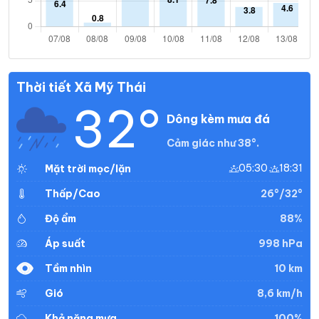
Thời tiết Xã Mỹ Thái
32°
Dông kèm mưa đá
Cảm giác như 38°.
05:30
18:31
Mặt trời mọc/lặn
26°/32°
Thấp/Cao
88%
Độ ẩm
998 hPa
Áp suất
10 km
Tầm nhìn
8,6 km/h
Gió
100%
Khả năng mưa