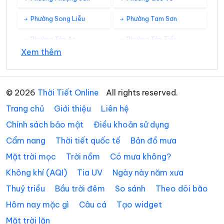
Phường Song Liễu
Phường Tam Sơn
Phường Tân An
Phường Tân Tiến
Xem thêm
Phường Thuận Thành
Phường Tiền Phong
Phường Trạm Lộ
Phường Trí Quả
© 2026
Thời Tiết Online
All rights reserved.
Phường Tự Lạn
Phường Từ Sơn
Trang chủ
Giới thiệu
Liên hệ
Phường Vân Hà
Phường Việt Yên
Chính sách bảo mật
Điều khoản sử dụng
Cẩm nang
Thời tiết quốc tế
Bản đồ mưa
Phường Võ Cường
Phường Vũ Ninh
Mặt trời mọc
Trời nồm
Có mưa không?
Phường Yên Dũng
Xã An Lạc
Không khí (AQI)
Tia UV
Ngày này năm xưa
Xã Bắc Lũng
Xã Bảo Đài
Thuỷ triều
Bầu trời đêm
So sánh
Theo dõi bão
Xã Biển Động
Xã Biên Sơn
Hôm nay mặc gì
Câu cá
Tạo widget
Mặt trời lặn
Xã Bố Hạ
Xã Cẩm Lý