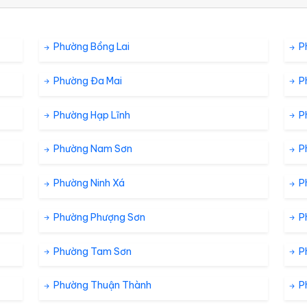
10 %
2.5 km/h
Phường Bồng Lai
P
Phường Đa Mai
P
19 %
1.4 km/h
ám
Phường Hạp Lĩnh
P
35 %
2.9 km/h
Phường Nam Sơn
P
Phường Ninh Xá
P
55 %
7.2 km/h
Phường Phượng Sơn
P
Phường Tam Sơn
P
68 %
4 km/h
Phường Thuận Thành
P
71 %
1.8 km/h