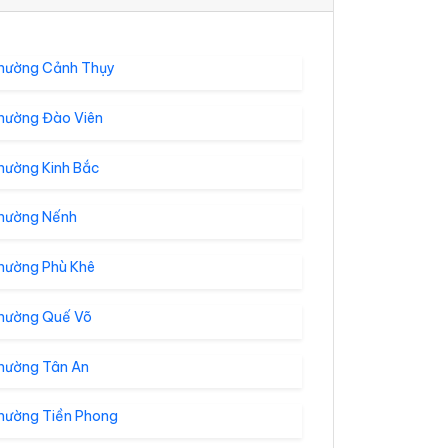
hường Cảnh Thụy
hường Đào Viên
hường Kinh Bắc
hường Nếnh
hường Phù Khê
hường Quế Võ
hường Tân An
hường Tiền Phong