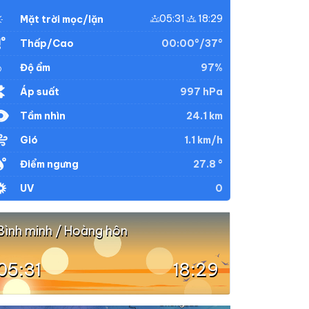
05:31
18:29
Mặt trời mọc/lặn
00:00°/37°
Thấp/Cao
97%
Độ ẩm
997 hPa
Áp suất
24.1 km
Tầm nhìn
1.1 km/h
Gió
27.8 °
Điểm ngưng
0
UV
Bình minh / Hoàng hôn
05:31
18:29