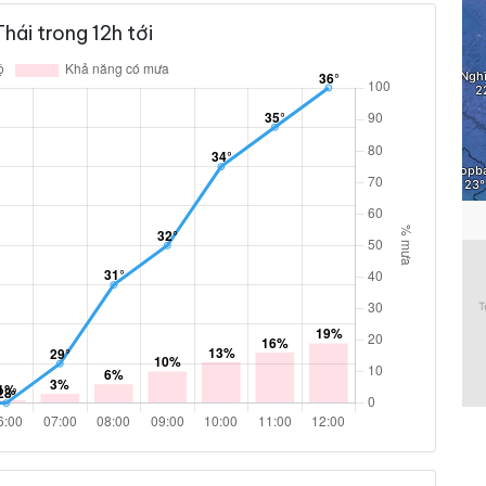
hái trong 12h tới
6 %
5.8 km/h
10 %
7.9 km/h
13 %
10.4 km/h
16 %
10.8 km/h
19 %
9.7 km/h
ám
19 %
9 km/h
ám