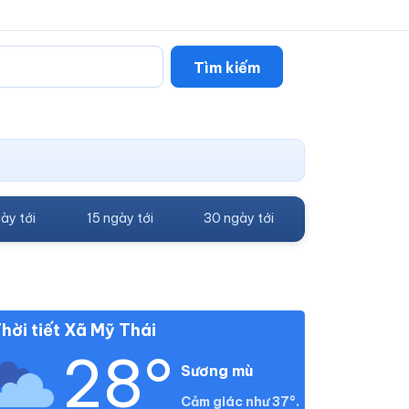
Tìm kiếm
ày tới
15 ngày tới
30 ngày tới
hời tiết Xã Mỹ Thái
28°
Sương mù
Cảm giác như 37°.