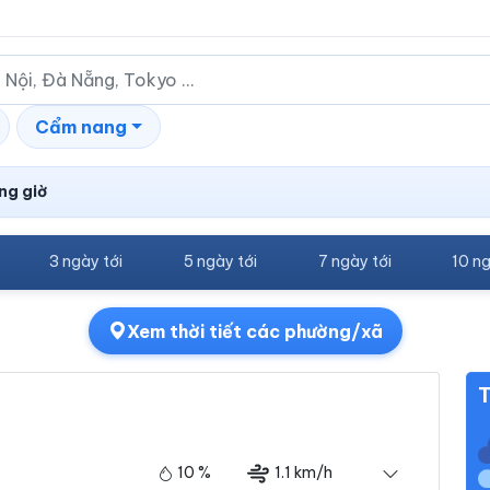
Cẩm nang
ng giờ
3 ngày tới
5 ngày tới
7 ngày tới
10 ng
Xem thời tiết các phường/xã
T
10 %
1.1 km/h