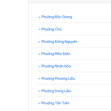
39°
31°
Mây rải rác
21:00
/
Phường Bắc Giang
Phường Chũ
39°
30°
Mây đen u 
22:00
/
Phường Đồng Nguyên
39°
30°
Mưa rào nhẹ
23:00
/
Phường Mão Điền
T2 10/08
Phường Nhân Hòa
36°
29°
Mưa rào
00:00
/
Phường Phương Liễu
36°
Phường Song Liễu
29°
Mưa rào nhẹ
01:00
/
Phường Tân Tiến
35°
28°
Mưa rào nhẹ
02:00
/