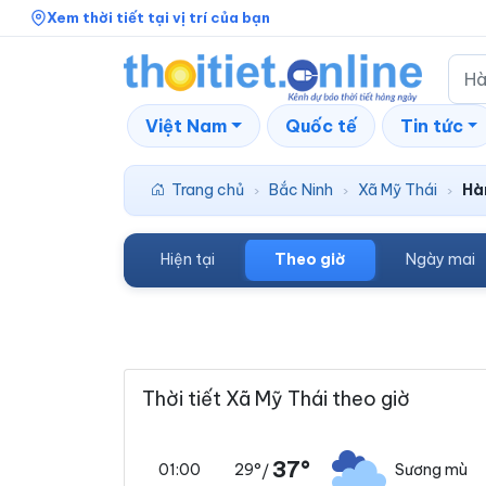
Xem thời tiết tại vị trí của bạn
Việt Nam
Quốc tế
Tin tức
Trang chủ
Bắc Ninh
Xã Mỹ Thái
Hà
›
›
›
Hiện tại
Theo giờ
Ngày mai
Thời tiết Xã Mỹ Thái theo giờ
37°
29°
Sương mù
01:00
/