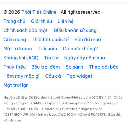
Phường Trạm Lộ
Phường Trí Quả
© 2026
Thời Tiết Online
All rights reserved.
Phường Tự Lạn
Phường Từ Sơn
Trang chủ
Giới thiệu
Liên hệ
Phường Vân Hà
Phường Việt Yên
Chính sách bảo mật
Điều khoản sử dụng
Cẩm nang
Thời tiết quốc tế
Bản đồ mưa
Phường Võ Cường
Phường Vũ Ninh
Mặt trời mọc
Trời nồm
Có mưa không?
Phường Yên Dũng
Xã An Lạc
Không khí (AQI)
Tia UV
Ngày này năm xưa
Xã Bắc Lũng
Xã Bảo Đài
Thuỷ triều
Bầu trời đêm
So sánh
Theo dõi bão
Xã Biển Động
Xã Biên Sơn
Hôm nay mặc gì
Câu cá
Tạo widget
Mặt trời lặn
Xã Bố Hạ
Xã Cẩm Lý
Xã Cao Đức
Xã Chi Lăng
Nguồn dữ liệu:
Dữ liệu thời tiết bởi Open-Meteo.com (CC BY 4.0) · Chất
lượng không khí: CAMS – Copernicus Atmosphere Monitoring Service ·
Lịch sử khí hậu: ERA5 – Copernicus Climate Change Service
Xã Đại Đồng
Xã Đại Lai
(C3S)/ECMWF · Mô hình dự báo: DWD ICON, NOAA GFS/GEFS · Bản đồ:
Windy.com
Xã Đại Sơn
Xã Đèo Gia