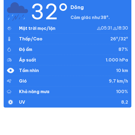
32°
Dông
Cảm giác như 38°.
05:31
18:30
Mặt trời mọc/lặn
26°/32°
Thấp/Cao
87%
Độ ẩm
1.000 hPa
Áp suất
10 km
Tầm nhìn
9,7 km/h
Gió
100%
Khả năng mưa
8,2
UV