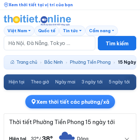
Xem thời tiết tại vị trí của bạn
Việt Nam
Quốc tế
Tin tức
Cẩm nang
Tìm kiếm
Trang chủ
Bắc Ninh
Phường Tiền Phong
15 Ngày t
›
›
›
Hiện tại
Theo giờ
Ngày mai
3 ngày tới
5 ngày tới
7
Xem thời tiết các phường/xã
Thời tiết Phường Tiền Phong 15 ngày tới
38°
32°
Dông
Hiện tại
/