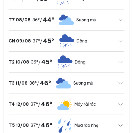
44°
36°
Sương mù
T7 08/08
/
45°
37°
Dông
CN 09/08
/
45°
36°
Dông
T2 10/08
/
46°
38°
Sương mù
T3 11/08
/
46°
37°
Mây rải rác
T4 12/08
/
46°
37°
Mưa rào nhẹ
T5 13/08
/