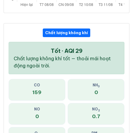
Chất lượng không khí
Tốt · AQI 29
Chất lượng không khí tốt — thoải mái hoạt
động ngoài trời.
CO
NH
3
159
0
NO
NO
2
0
0.7