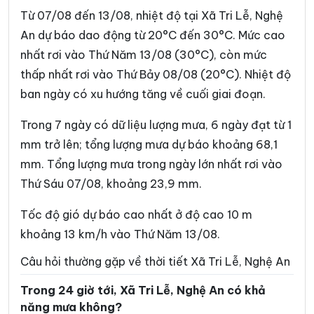
Xã Con Cuông
Xã Đại Đồng
Từ 07/08 đến 13/08, nhiệt độ tại Xã Tri Lễ, Nghệ
Xã Đại Huệ
Xã Diễn Châu
An dự báo dao động từ 20°C đến 30°C. Mức cao
nhất rơi vào Thứ Năm 13/08 (30°C), còn mức
Xã Đô Lương
Xã Đông Hiếu
thấp nhất rơi vào Thứ Bảy 08/08 (20°C). Nhiệt độ
Xã Đông Lộc
Xã Đông Thành
ban ngày có xu hướng tăng về cuối giai đoạn.
Xã Đức Châu
Xã Giai Lạc
Trong 7 ngày có dữ liệu lượng mưa, 6 ngày đạt từ 1
Xã Giai Xuân
Xã Hải Châu
mm trở lên; tổng lượng mưa dự báo khoảng 68,1
mm. Tổng lượng mưa trong ngày lớn nhất rơi vào
Xã Hải Lộc
Xã Hạnh Lâm
Thứ Sáu 07/08, khoảng 23,9 mm.
Xã Hoa Quân
Xã Hợp Minh
Tốc độ gió dự báo cao nhất ở độ cao 10 m
Xã Hùng Chân
Xã Hùng Châu
khoảng 13 km/h vào Thứ Năm 13/08.
Xã Hưng Nguyên
Xã Hưng Nguyên Nam
Câu hỏi thường gặp về thời tiết Xã Tri Lễ, Nghệ An
Xã Huồi Tụ
Xã Hữu Khuông
Trong 24 giờ tới, Xã Tri Lễ, Nghệ An có khả
Xã Hữu Kiệm
Xã Keng Đu
năng mưa không?