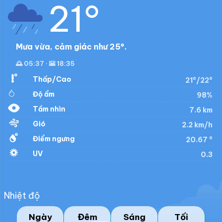
21°
Mưa vừa, cảm giác như 25°.
🌅 05:37 · 🌇 18:35
Thấp/Cao
21°/22°
Độ ẩm
98%
Tầm nhìn
7.6 km
Gió
2.2 km/h
Điểm ngưng
20.67 °
UV
0.3
Nhiệt độ
Ngày
Đêm
Sáng
Tối