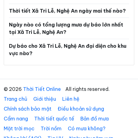
Xã Kim Bảng
Xã Kim Liên
Thời tiết Xã Tri Lễ, Nghệ An ngày mai thế nào?
Xã Lam Thành
Xã Lượng Minh
Ngày nào có tổng lượng mưa dự báo lớn nhất
Xã Lương Sơn
Xã Mậu Thạch
tại Xã Tri Lễ, Nghệ An?
Xã Minh Châu
Xã Minh Hợp
Dự báo cho Xã Tri Lễ, Nghệ An đại diện cho khu
vực nào?
Xã Môn Sơn
Xã Mường Chọng
Xã Mường Ham
Xã Mường Lống
Xã Mường Quàng
Xã Mường Típ
© 2026
Thời Tiết Online
All rights reserved.
Xã Mường Xén
Xã Mỹ Lý
Trang chủ
Giới thiệu
Liên hệ
Xã Na Loi
Xã Na Ngoi
Chính sách bảo mật
Điều khoản sử dụng
Xã Nậm Cắn
Xã Nam Đàn
Cẩm nang
Thời tiết quốc tế
Bản đồ mưa
Xã Nga My
Xã Nghi Lộc
Mặt trời mọc
Trời nồm
Có mưa không?