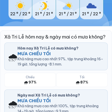
22 °
/
22 °
21 °
/
21 °
21 °
/
21 °
21 °
/
22 °
Xã Tri Lễ hôm nay & ngày mai có mưa không?
Hôm nay Xã Tri Lễ có mưa không?
🌧️
MƯA CHIỀU TỐI
Khả năng mưa cao nhất 97%, tập trung khoảng 16–
19 giờ, tổng lượng ~8.1 mm.
Chiều
Tối
🌧️ 97%
🌧️ 87%
Ngày mai Xã Tri Lễ có mưa không?
🌧️
MƯA CHIỀU TỐI
Khả năng mưa cao nhất 100%, tập trung khoảng
14–19 giờ, tổng lượng ~9.3 mm.