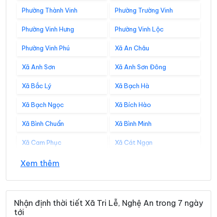
Phường Thành Vinh
Phường Trường Vinh
Phường Vinh Hưng
Phường Vinh Lộc
Phường Vinh Phú
Xã An Châu
Xã Anh Sơn
Xã Anh Sơn Đông
Xã Bắc Lý
Xã Bạch Hà
Xã Bạch Ngọc
Xã Bích Hào
Xã Bình Chuẩn
Xã Bình Minh
Xã Cam Phục
Xã Cát Ngạn
Xã Châu Bình
Xã Châu Hồng
Xem thêm
Xã Châu Khê
Xã Châu Lộc
Xã Châu Tiến
Xã Chiêu Lưu
Nhận định thời tiết Xã Tri Lễ, Nghệ An trong 7 ngày
tới