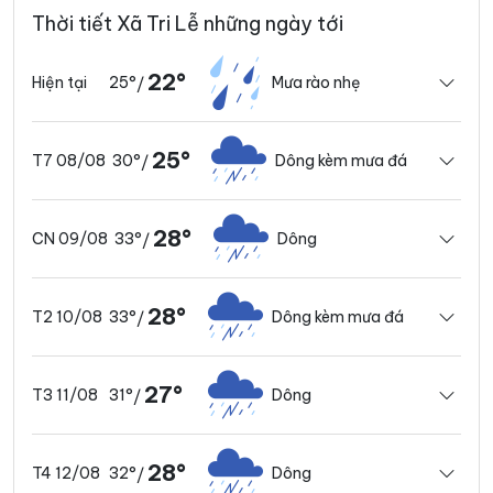
Thời tiết Xã Tri Lễ những ngày tới
22°
25°
Mưa rào nhẹ
Hiện tại
/
25°
30°
Dông kèm mưa đá
T7 08/08
/
28°
33°
Dông
CN 09/08
/
28°
33°
Dông kèm mưa đá
T2 10/08
/
27°
31°
Dông
T3 11/08
/
28°
32°
Dông
T4 12/08
/