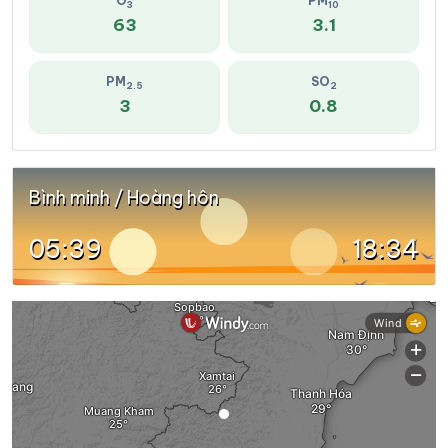
O
PM
3
10
63
3.1
PM
SO
2.5
2
3
0.8
Bình minh / Hoàng hôn
05:39
18:34