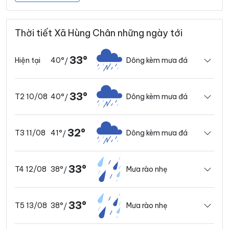
Thời tiết Xã Hùng Chân những ngày tới
33°
40°
Dông kèm mưa đá
Hiện tại
/
33°
40°
Dông kèm mưa đá
T2 10/08
/
32°
41°
Dông kèm mưa đá
T3 11/08
/
33°
38°
Mưa rào nhẹ
T4 12/08
/
33°
38°
Mưa rào nhẹ
T5 13/08
/