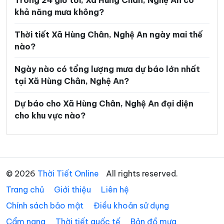
Trong 24 giờ tới, Xã Hùng Chân, Nghệ An có
khả năng mưa không?
Xã Keng Đu
Xã Kim Bảng
Xã Kim Liên
Xã Lam Thành
Thời tiết Xã Hùng Chân, Nghệ An ngày mai thế
nào?
Xã Lượng Minh
Xã Lương Sơn
Ngày nào có tổng lượng mưa dự báo lớn nhất
Xã Mậu Thạch
Xã Minh Châu
tại Xã Hùng Chân, Nghệ An?
Xã Minh Hợp
Xã Môn Sơn
Dự báo cho Xã Hùng Chân, Nghệ An đại diện
Xã Mường Chọng
Xã Mường Ham
cho khu vực nào?
Xã Mường Lống
Xã Mường Quàng
Xã Mường Típ
Xã Mường Xén
Xã Mỹ Lý
Xã Na Loi
© 2026
Thời Tiết Online
All rights reserved.
Trang chủ
Xã Na Ngoi
Giới thiệu
Liên hệ
Xã Nậm Cắn
Chính sách bảo mật
Điều khoản sử dụng
Xã Nam Đàn
Xã Nga My
Cẩm nang
Thời tiết quốc tế
Bản đồ mưa