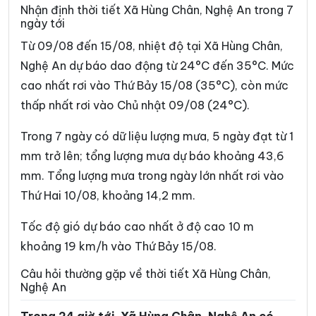
Xã Châu Tiến
Xã Chiêu Lưu
Nhận định thời tiết Xã Hùng Chân, Nghệ An trong 7
ngày tới
Xã Con Cuông
Xã Đại Đồng
Từ 09/08 đến 15/08, nhiệt độ tại Xã Hùng Chân,
Xã Đại Huệ
Xã Diễn Châu
Nghệ An dự báo dao động từ 24°C đến 35°C. Mức
cao nhất rơi vào Thứ Bảy 15/08 (35°C), còn mức
Xã Đô Lương
Xã Đông Hiếu
thấp nhất rơi vào Chủ nhật 09/08 (24°C).
Xã Đông Lộc
Xã Đông Thành
Trong 7 ngày có dữ liệu lượng mưa, 5 ngày đạt từ 1
Xã Đức Châu
Xã Giai Lạc
mm trở lên; tổng lượng mưa dự báo khoảng 43,6
Xã Giai Xuân
Xã Hải Châu
mm. Tổng lượng mưa trong ngày lớn nhất rơi vào
Thứ Hai 10/08, khoảng 14,2 mm.
Xã Hải Lộc
Xã Hạnh Lâm
Xã Hoa Quân
Xã Hợp Minh
Tốc độ gió dự báo cao nhất ở độ cao 10 m
khoảng 19 km/h vào Thứ Bảy 15/08.
Xã Hùng Châu
Xã Hưng Nguyên
Câu hỏi thường gặp về thời tiết Xã Hùng Chân,
Xã Hưng Nguyên Nam
Xã Huồi Tụ
Nghệ An
Xã Hữu Khuông
Xã Hữu Kiệm