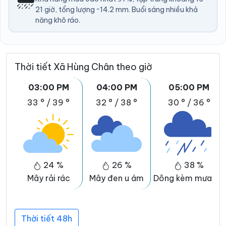
21 giờ, tổng lượng ~14.2 mm. Buổi sáng nhiều khả
năng khô ráo.
Thời tiết Xã Hùng Chân theo giờ
03:00 PM
04:00 PM
05:00 PM
33 °
/
39 °
32 °
/
38 °
30 °
/
36 °
24 %
26 %
38 %
Mây rải rác
Mây đen u ám
Dông kèm mưa đá
Thời tiết 48h