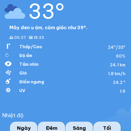
33°
Mây đen u ám, cảm giác như 39°.
🌅 05:37 · 🌇 18:33
Thấp/Cao
24°/33°
Độ ẩm
60%
Tầm nhìn
24.1 km
Gió
1.8 km/h
Điểm ngưng
24.2 °
UV
1.6
Nhiệt độ
Ngày
Đêm
Sáng
Tối