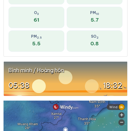
O
PM
3
10
61
5.7
PM
SO
2.5
2
5.5
0.8
Bình minh / Hoàng hôn
05:38
18:32