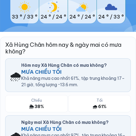
33 °
/
33 °
24 °
/
24 °
24 °
/
24 °
24 °
/
33 °
Xã Hùng Chân hôm nay & ngày mai có mưa
không?
Hôm nay Xã Hùng Chân có mưa không?
🌧️
MƯA CHIỀU TỐI
Khả năng mưa cao nhất 61%, tập trung khoảng 17–
21 giờ, tổng lượng ~13.6 mm.
Chiều
Tối
🌦️ 38%
🌧️ 61%
Ngày mai Xã Hùng Chân có mưa không?
MƯA CHIỀU TỐI
🌧️
Khả năng mưa cao nhất 97%, tập trung khoảng 16–