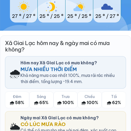
27 °
/
27 °
25 °
/
25 °
25 °
/
25 °
25 °
/
27 °
Xã Giai Lạc hôm nay & ngày mai có mưa
không?
Hôm nay Xã Giai Lạc có mưa không?
🌧️
MƯA NHIỀU THỜI ĐIỂM
Khả năng mưa cao nhất 100%, mưa rải rác nhiều
thời điểm, tổng lượng ~19.4 mm.
Đêm
Sáng
Trưa
Chiều
Tối
🌧️ 58%
🌧️ 65%
🌧️ 100%
🌧️ 100%
🌧️ 62%
Ngày mai Xã Giai Lạc có mưa không?
🌦️
CÓ LÚC MƯA RÀO
Có thể có mưa rào nhẹ vài nơi đêm, xác suất cao