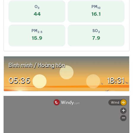
O
PM
3
10
44
16.1
PM
SO
2.5
2
15.9
7.9
Bình minh / Hoàng hôn
05:36
18:31