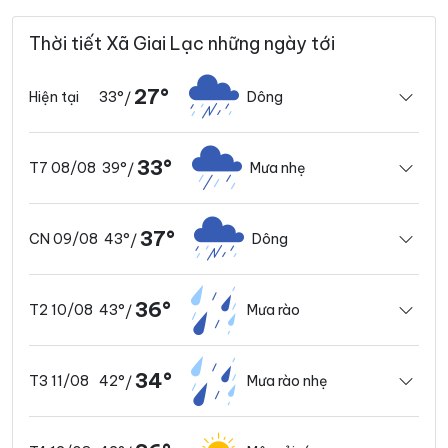
Thời tiết Xã Giai Lạc những ngày tới
27°
33°
Dông
Hiện tại
/
33°
39°
Mưa nhẹ
T7 08/08
/
37°
43°
Dông
CN 09/08
/
36°
43°
Mưa rào
T2 10/08
/
34°
42°
Mưa rào nhẹ
T3 11/08
/