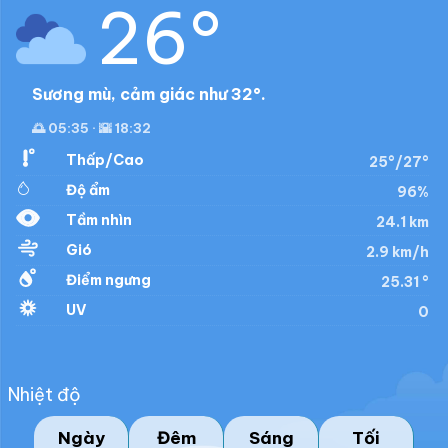
26°
Sương mù, cảm giác như 32°.
🌅 05:35 · 🌇 18:32
Thấp/Cao
25°/27°
Độ ẩm
96%
Tầm nhìn
24.1 km
Gió
2.9 km/h
Điểm ngưng
25.31 °
UV
0
Nhiệt độ
Ngày
Đêm
Sáng
Tối