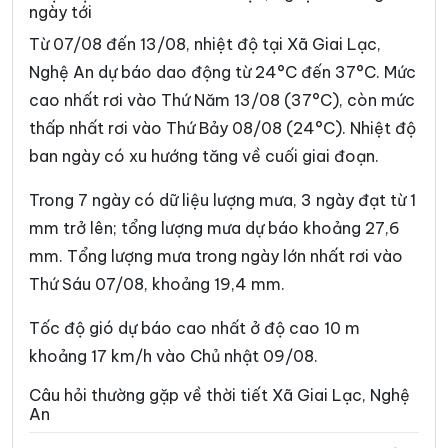
ngày tới
Xã Con Cuông
Xã Đại Đồng
Từ 07/08 đến 13/08, nhiệt độ tại Xã Giai Lạc,
Xã Đại Huệ
Xã Diễn Châu
Nghệ An dự báo dao động từ 24°C đến 37°C. Mức
cao nhất rơi vào Thứ Năm 13/08 (37°C), còn mức
Xã Đô Lương
Xã Đông Hiếu
thấp nhất rơi vào Thứ Bảy 08/08 (24°C). Nhiệt độ
Xã Đông Lộc
Xã Đông Thành
ban ngày có xu hướng tăng về cuối giai đoạn.
Xã Đức Châu
Xã Giai Xuân
Trong 7 ngày có dữ liệu lượng mưa, 3 ngày đạt từ 1
Xã Hải Châu
Xã Hải Lộc
mm trở lên; tổng lượng mưa dự báo khoảng 27,6
mm. Tổng lượng mưa trong ngày lớn nhất rơi vào
Xã Hạnh Lâm
Xã Hoa Quân
Thứ Sáu 07/08, khoảng 19,4 mm.
Xã Hợp Minh
Xã Hùng Chân
Tốc độ gió dự báo cao nhất ở độ cao 10 m
Xã Hùng Châu
Xã Hưng Nguyên
khoảng 17 km/h vào Chủ nhật 09/08.
Xã Hưng Nguyên Nam
Xã Huồi Tụ
Câu hỏi thường gặp về thời tiết Xã Giai Lạc, Nghệ
An
Xã Hữu Khuông
Xã Hữu Kiệm