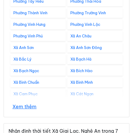
Phường Tây Hiếu
Phường Thái Hòa
Phường Thành Vinh
Phường Trường Vinh
Phường Vinh Hưng
Phường Vinh Lộc
Phường Vinh Phú
Xã An Châu
Xã Anh Sơn
Xã Anh Sơn Đông
Xã Bắc Lý
Xã Bạch Hà
Xã Bạch Ngọc
Xã Bích Hào
Xã Bình Chuẩn
Xã Bình Minh
Xã Cam Phục
Xã Cát Ngạn
Xã Châu Bình
Xã Châu Hồng
Xem thêm
Xã Châu Khê
Xã Châu Lộc
Xã Châu Tiến
Xã Chiêu Lưu
Nhận định thời tiết Xã Giai Lạc, Nghệ An trong 7