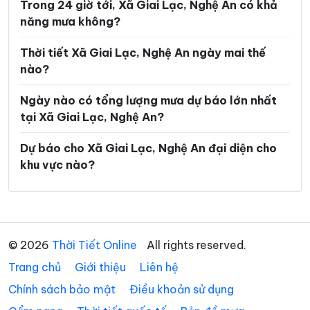
Trong 24 giờ tới, Xã Giai Lạc, Nghệ An có khả
Xã Keng Đu
Xã Kim Bảng
năng mưa không?
Xã Kim Liên
Xã Lam Thành
Thời tiết Xã Giai Lạc, Nghệ An ngày mai thế
Xã Lượng Minh
Xã Lương Sơn
nào?
Xã Mậu Thạch
Xã Minh Châu
Ngày nào có tổng lượng mưa dự báo lớn nhất
Xã Minh Hợp
Xã Môn Sơn
tại Xã Giai Lạc, Nghệ An?
Xã Mường Chọng
Xã Mường Ham
Dự báo cho Xã Giai Lạc, Nghệ An đại diện cho
khu vực nào?
Xã Mường Lống
Xã Mường Quàng
Xã Mường Típ
Xã Mường Xén
Xã Mỹ Lý
Xã Na Loi
© 2026
Thời Tiết Online
All rights reserved.
Xã Na Ngoi
Xã Nậm Cắn
Trang chủ
Giới thiệu
Liên hệ
Xã Nam Đàn
Xã Nga My
Chính sách bảo mật
Điều khoản sử dụng
Xã Nghi Lộc
Xã Nghĩa Đàn