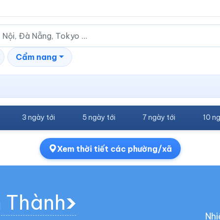
Cẩm nang
3 ngày tới
5 ngày tới
7 ngày tới
10 ng
Xem thời tiết các phường/xã
m Thành
Nhi