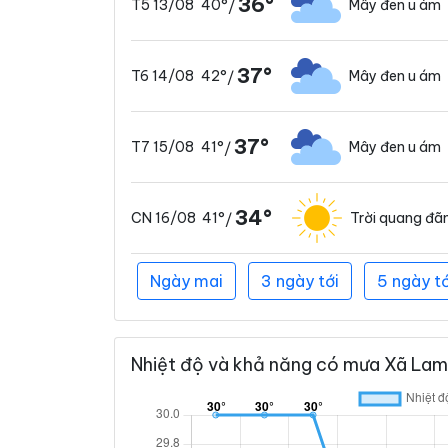
36°
40°
Mây đen u ám
T5 13/08
/
37°
42°
Mây đen u ám
T6 14/08
/
37°
41°
Mây đen u ám
T7 15/08
/
34°
41°
Trời quang đã
CN 16/08
/
Ngày mai
3 ngày tới
5 ngày tớ
Nhiệt độ và khả năng có mưa Xã Lam 