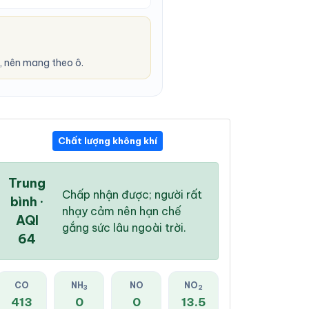
 nên mang theo ô.
Chất lượng không khí
01:00 AM
02:00 AM
03:00 AM
29 °
/
34 °
28 °
/
34 °
28 °
/
33 °
Trung
Chấp nhận được; người rất
bình ·
nhạy cảm nên hạn chế
AQI
gắng sức lâu ngoài trời.
64
0 %
1 %
2 %
Trời ít mây
Trời ít mây
Mây đen u ám
CO
NH
NO
NO
3
2
413
0
0
13.5