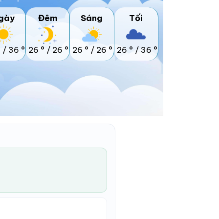
gày
Đêm
Sáng
Tối
°
/
36 °
26 °
/
26 °
26 °
/
26 °
26 °
/
36 °