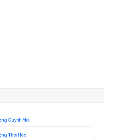
ờng Quỳnh Mai
ờng Thái Hòa