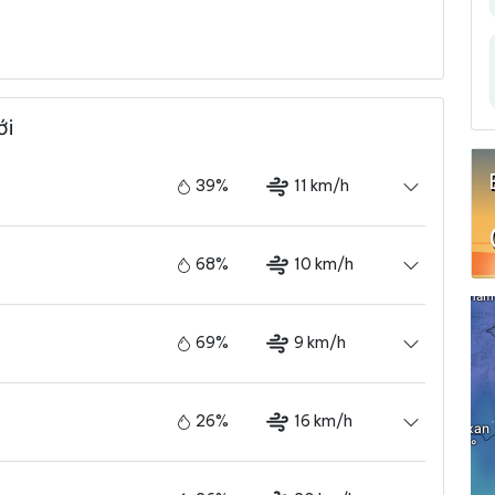
ới
39%
11 km/h
68%
10 km/h
69%
9 km/h
26%
16 km/h