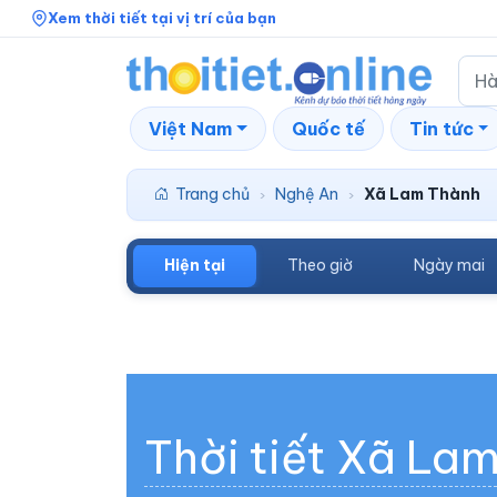
Xem thời tiết tại vị trí của bạn
Việt Nam
Quốc tế
Tin tức
Trang chủ
Nghệ An
Xã Lam Thành
›
›
Hiện tại
Theo giờ
Ngày mai
Thời tiết Xã La