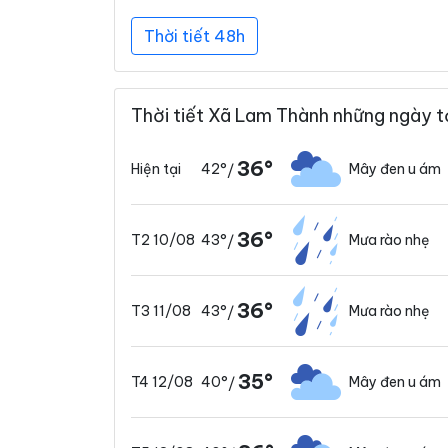
Thời tiết 48h
Thời tiết Xã Lam Thành những ngày t
36°
42°
Mây đen u ám
Hiện tại
/
36°
43°
Mưa rào nhẹ
T2 10/08
/
36°
43°
Mưa rào nhẹ
T3 11/08
/
35°
40°
Mây đen u ám
T4 12/08
/