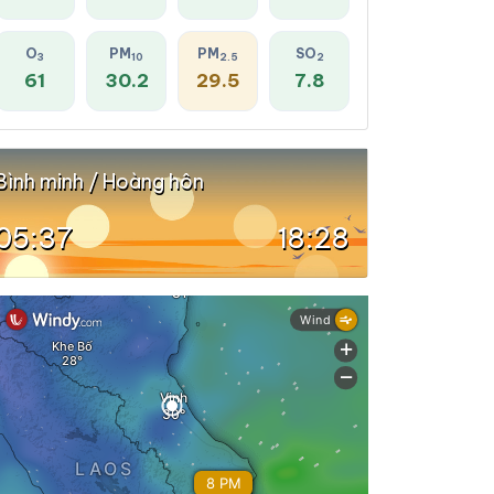
O
PM
PM
SO
3
10
2.5
2
61
30.2
29.5
7.8
Bình minh / Hoàng hôn
05:37
18:28