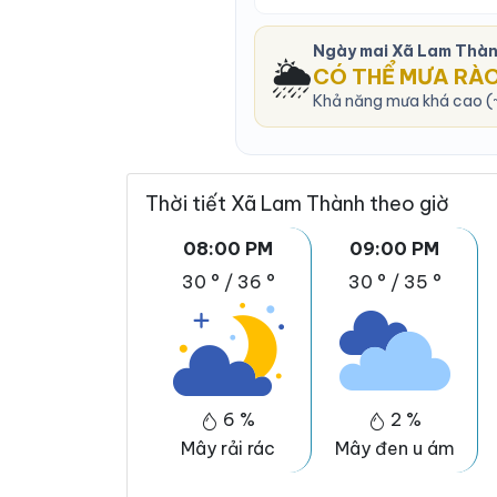
Ngày mai Xã Lam Thàn
🌦️
CÓ THỂ MƯA RÀ
Khả năng mưa khá cao (~
Thời tiết Xã Lam Thành theo giờ
08:00 PM
09:00 PM
30 °
/
36 °
30 °
/
35 °
6 %
2 %
Mây rải rác
Mây đen u ám