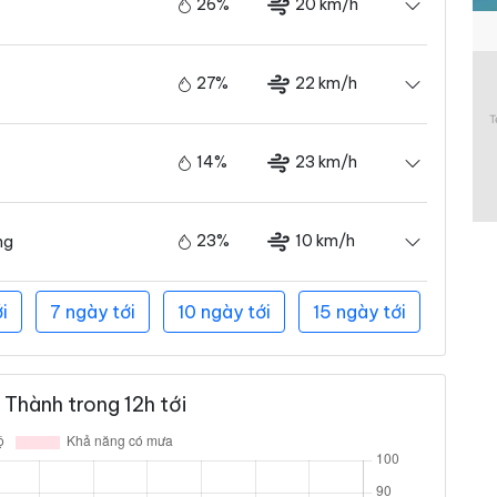
26%
20 km/h
27%
22 km/h
14%
23 km/h
23%
10 km/h
ng
i
7 ngày tới
10 ngày tới
15 ngày tới
Thành trong 12h tới