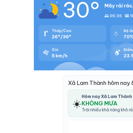
30°
Mây rải rác
🌅 05:36 · 🌇 
Thấp/Cao
Độ ẩ
26°/36°
70
Gió
Điểm
5 km/h
23.9
Xã Lam Thành hôm nay 
Hôm nay Xã Lam Thành
☀️
KHÔNG MƯA
Trời nhiều khả năng khô r