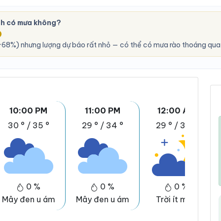
h có mưa không?
O
68%) nhưng lượng dự báo rất nhỏ — có thể có mưa rào thoáng qua,
10:00 PM
11:00 PM
12:00 AM
30 °
/
35 °
29 °
/
34 °
29 °
/
34 °
0 %
0 %
0 %
Mây đen u ám
Mây đen u ám
Trời ít mây