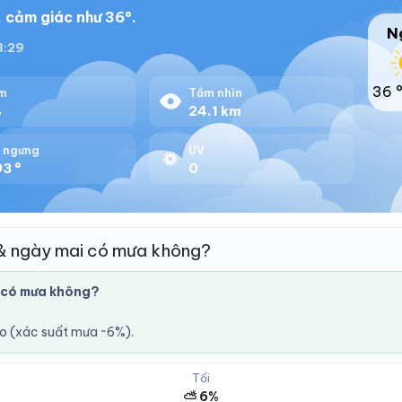
, cảm giác như 36°.
N
18:29
36 
m
Tầm nhìn
%
24.1 km
 ngưng
UV
3 °
0
& ngày mai có mưa không?
 có mưa không?
áo (xác suất mưa ~6%).
Tối
⛅ 6%