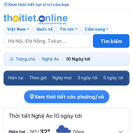
Xem thời tiết tại vị trí của bạn
Việt Nam
Quốc tế
Tin tức
Cẩm nang
Tìm kiếm
Trang chủ
Nghệ An
10 Ngày tới
›
›
Hiện tại
Theo giờ
Ngày mai
3 ngày tới
5 ngày tới
7
Xem thời tiết các phường/xã
Thời tiết Nghệ An 10 ngày tới
32°
26°
Dông
Hiện tại
/