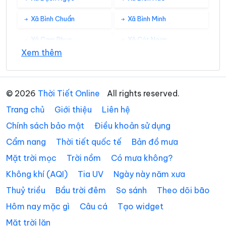
Xã Bình Chuẩn
Xã Bình Minh
Xã Cam Phục
Xã Cát Ngạn
Xem thêm
Xã Châu Bình
Xã Châu Hồng
Xã Châu Khê
Xã Châu Lộc
© 2026
Thời Tiết Online
All rights reserved.
Xã Châu Tiến
Xã Chiêu Lưu
Trang chủ
Giới thiệu
Liên hệ
Xã Con Cuông
Xã Đại Đồng
Chính sách bảo mật
Điều khoản sử dụng
Cẩm nang
Thời tiết quốc tế
Bản đồ mưa
Xã Đại Huệ
Xã Diễn Châu
Mặt trời mọc
Trời nồm
Có mưa không?
Xã Đô Lương
Xã Đông Hiếu
Không khí (AQI)
Tia UV
Ngày này năm xưa
Xã Đông Lộc
Xã Đông Thành
Thuỷ triều
Bầu trời đêm
So sánh
Theo dõi bão
Xã Đức Châu
Xã Giai Lạc
Hôm nay mặc gì
Câu cá
Tạo widget
Mặt trời lặn
Xã Giai Xuân
Xã Hải Châu