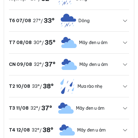
33°
27°
Dông
T6 07/08
/
35°
30°
Mây đen u ám
T7 08/08
/
37°
32°
Mây đen u ám
CN 09/08
/
38°
33°
Mưa rào nhẹ
T2 10/08
/
37°
32°
Mây đen u ám
T3 11/08
/
38°
32°
Mây đen u ám
T4 12/08
/