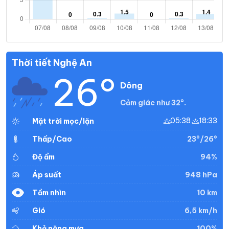
Thời tiết Nghệ An
26°
Dông
Cảm giác như 32°.
05:38
18:33
Mặt trời mọc/lặn
23°/26°
Thấp/Cao
94%
Độ ẩm
948 hPa
Áp suất
10 km
Tầm nhìn
6,5 km/h
Gió
100%
Khả năng mưa