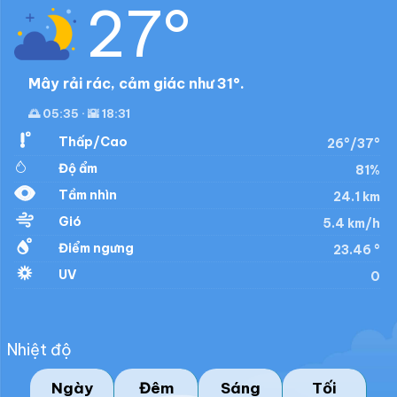
27°
Mây rải rác, cảm giác như 31°.
🌅 05:35 · 🌇 18:31
Thấp/Cao
26°/37°
Độ ẩm
81%
Tầm nhìn
24.1 km
Gió
5.4 km/h
Điểm ngưng
23.46 °
UV
0
Nhiệt độ
Ngày
Đêm
Sáng
Tối