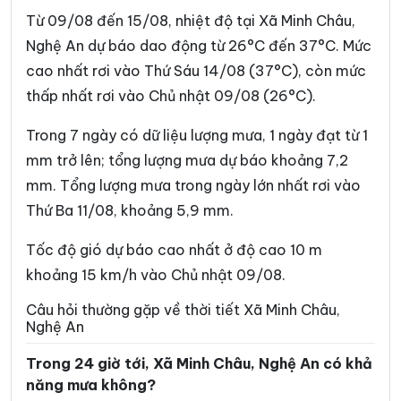
Xã Con Cuông
Xã Đại Đồng
Từ 09/08 đến 15/08, nhiệt độ tại Xã Minh Châu,
Xã Đại Huệ
Xã Diễn Châu
Nghệ An dự báo dao động từ 26°C đến 37°C. Mức
cao nhất rơi vào Thứ Sáu 14/08 (37°C), còn mức
Xã Đô Lương
Xã Đông Hiếu
thấp nhất rơi vào Chủ nhật 09/08 (26°C).
Xã Đông Lộc
Xã Đông Thành
Trong 7 ngày có dữ liệu lượng mưa, 1 ngày đạt từ 1
Xã Đức Châu
Xã Giai Lạc
mm trở lên; tổng lượng mưa dự báo khoảng 7,2
Xã Giai Xuân
Xã Hải Châu
mm. Tổng lượng mưa trong ngày lớn nhất rơi vào
Thứ Ba 11/08, khoảng 5,9 mm.
Xã Hải Lộc
Xã Hạnh Lâm
Xã Hoa Quân
Xã Hợp Minh
Tốc độ gió dự báo cao nhất ở độ cao 10 m
khoảng 15 km/h vào Chủ nhật 09/08.
Xã Hùng Chân
Xã Hùng Châu
Câu hỏi thường gặp về thời tiết Xã Minh Châu,
Xã Hưng Nguyên
Xã Hưng Nguyên Nam
Nghệ An
Xã Huồi Tụ
Xã Hữu Khuông
Trong 24 giờ tới, Xã Minh Châu, Nghệ An có khả
năng mưa không?
Xã Hữu Kiệm
Xã Keng Đu