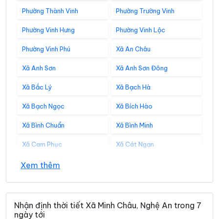
Phường Thành Vinh
Phường Trường Vinh
Phường Vinh Hưng
Phường Vinh Lộc
Phường Vinh Phú
Xã An Châu
Xã Anh Sơn
Xã Anh Sơn Đông
Xã Bắc Lý
Xã Bạch Hà
Xã Bạch Ngọc
Xã Bích Hào
Xã Bình Chuẩn
Xã Bình Minh
Xã Cam Phục
Xã Cát Ngạn
Xã Châu Bình
Xã Châu Hồng
Xem thêm
Xã Châu Khê
Xã Châu Lộc
Xã Châu Tiến
Xã Chiêu Lưu
Nhận định thời tiết Xã Minh Châu, Nghệ An trong 7
ngày tới