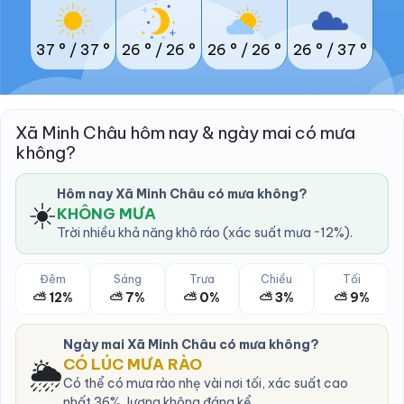
37 °
/
37 °
26 °
/
26 °
26 °
/
26 °
26 °
/
37 °
Xã Minh Châu hôm nay & ngày mai có mưa
không?
Hôm nay Xã Minh Châu có mưa không?
☀️
KHÔNG MƯA
Trời nhiều khả năng khô ráo (xác suất mưa ~12%).
Đêm
Sáng
Trưa
Chiều
Tối
⛅ 12%
⛅ 7%
⛅ 0%
⛅ 3%
⛅ 9%
Ngày mai Xã Minh Châu có mưa không?
🌦️
CÓ LÚC MƯA RÀO
Có thể có mưa rào nhẹ vài nơi tối, xác suất cao
nhất 36%, lượng không đáng kể.