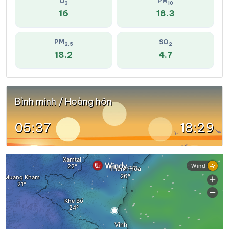
O
PM
3
10
16
18.3
PM
SO
2.5
2
18.2
4.7
Bình minh / Hoàng hôn
05:37
18:29