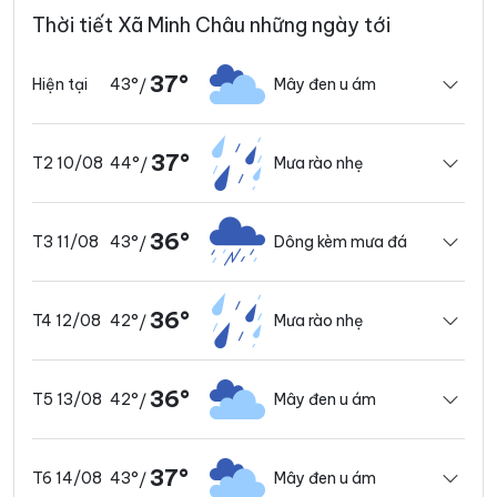
Thời tiết Xã Minh Châu những ngày tới
37°
43°
Mây đen u ám
Hiện tại
/
37°
44°
Mưa rào nhẹ
T2 10/08
/
36°
43°
Dông kèm mưa đá
T3 11/08
/
36°
42°
Mưa rào nhẹ
T4 12/08
/
36°
42°
Mây đen u ám
T5 13/08
/
37°
43°
Mây đen u ám
T6 14/08
/