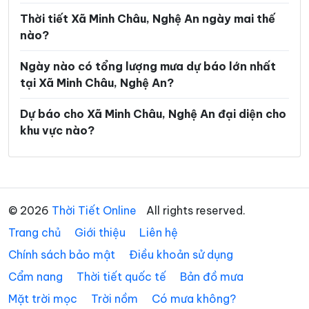
Xã Kim Bảng
Xã Kim Liên
Thời tiết Xã Minh Châu, Nghệ An ngày mai thế
nào?
Xã Lam Thành
Xã Lượng Minh
Ngày nào có tổng lượng mưa dự báo lớn nhất
Xã Lương Sơn
Xã Mậu Thạch
tại Xã Minh Châu, Nghệ An?
Xã Minh Hợp
Xã Môn Sơn
Dự báo cho Xã Minh Châu, Nghệ An đại diện cho
Xã Mường Chọng
Xã Mường Ham
khu vực nào?
Xã Mường Lống
Xã Mường Quàng
Xã Mường Típ
Xã Mường Xén
Xã Mỹ Lý
Xã Na Loi
© 2026
Thời Tiết Online
All rights reserved.
Trang chủ
Xã Na Ngoi
Giới thiệu
Liên hệ
Xã Nậm Cắn
Chính sách bảo mật
Điều khoản sử dụng
Xã Nam Đàn
Xã Nga My
Cẩm nang
Thời tiết quốc tế
Bản đồ mưa
Xã Nghi Lộc
Xã Nghĩa Đàn
Mặt trời mọc
Trời nồm
Có mưa không?