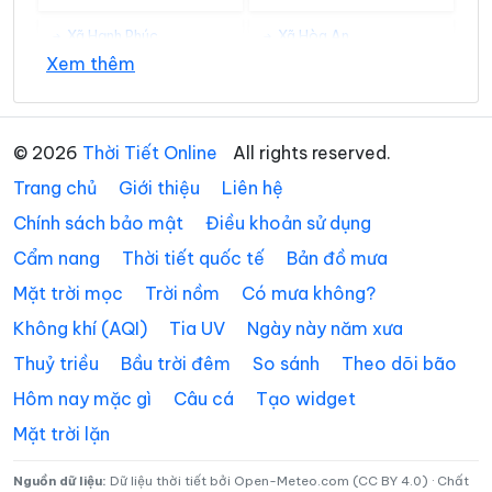
Xã Hạnh Phúc
Xã Hòa An
37°
34°
Mây rải rác
15:00
/
Xem thêm
Xã Hưng Đạo
Xã Huy Giáp
37°
Xã Khánh Xuân
Xã Kim Đồng
34°
Mây rải rác
16:00
/
© 2026
Thời Tiết Online
All rights reserved.
Xã Lũng Nặm
Xã Lý Bôn
Trang chủ
Giới thiệu
Liên hệ
36°
33°
Mây rải rác
17:00
/
Xã Lý Quốc
Xã Minh Khai
Chính sách bảo mật
Điều khoản sử dụng
Cẩm nang
Thời tiết quốc tế
Bản đồ mưa
Xã Minh Tâm
Xã Nam Quang
36°
31°
Trời ít mây
18:00
/
Mặt trời mọc
Trời nồm
Có mưa không?
Xã Nam Tuấn
Xã Nguyên Bình
Không khí (AQI)
Tia UV
Ngày này năm xưa
Xã Nguyễn Huệ
Xã Phan Thanh
Thuỷ triều
Bầu trời đêm
So sánh
Theo dõi bão
Xã Phục Hòa
Xã Quang Hán
Hôm nay mặc gì
Câu cá
Tạo widget
Mặt trời lặn
Xã Quảng Lâm
Xã Quang Long
Xã Quang Trung
Xã Quảng Uyên
Nguồn dữ liệu:
Dữ liệu thời tiết bởi Open-Meteo.com (CC BY 4.0) · Chất