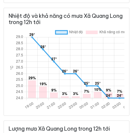
30°
25°
Trời ít mây
01:00
/
Nhiệt độ và khả năng có mưa Xã Quang Long
trong 12h tới
29°
24°
Trời ít mây
02:00
/
29°
24°
Trời ít mây
03:00
/
29°
24°
Trời ít mây
04:00
/
28°
24°
Trời ít mây
05:00
/
28°
24°
Trời ít mây
06:00
/
Lượng mưa Xã Quang Long trong 12h tới
32°
26°
Trời quang đãng
07:00
/