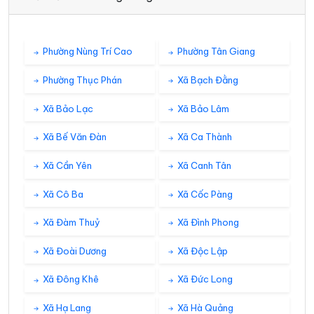
36°
31°
Trời ít mây
09:00
/
Phường Nùng Trí Cao
Phường Tân Giang
Phường Thục Phán
Xã Bạch Đằng
37°
32°
Mây rải rác
10:00
/
Xã Bảo Lạc
Xã Bảo Lâm
Xã Bế Văn Đàn
Xã Ca Thành
38°
33°
Mây rải rác
11:00
/
Xã Cần Yên
Xã Canh Tân
38°
Xã Cô Ba
Xã Cốc Pàng
34°
Mây rải rác
12:00
/
Xã Đàm Thuỷ
Xã Đình Phong
39°
35°
Mây rải rác
13:00
/
Xã Đoài Dương
Xã Độc Lập
Xã Đông Khê
Xã Đức Long
39°
35°
Mây rải rác
14:00
/
Xã Hạ Lang
Xã Hà Quảng