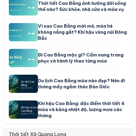
Thời tiết Cao Bằng ảnh hưởng đời sống
30°
25°
Mây rải rác
02:00
/
thế nào? Sức khỏe, nhà cửa và mùa vụ
30°
Vì sao Cao Bằng mát mẻ, mùa hè
25°
Trời quang đãng
03:00
/
không nắng gắt? Khí hậu vùng núi Đông
Bắc
29°
25°
Trời ít mây
04:00
/
Đi Cao Bằng mặc gì? Cẩm nang trang
phục và hành lý theo từng mùa
29°
24°
Trời quang đãng
05:00
/
Du lịch Cao Bằng mùa nào đẹp? Nên đi
tháng mấy ngắm thác Bản Giốc
29°
24°
Trời quang đãng
06:00
/
Khí hậu Cao Bằng: đặc điểm thời tiết 4
mùa và bảng nhiệt độ, lượng mưa các
33°
27°
Trời quang đãng
07:00
/
tháng
35°
Thời tiết Xã Quang Long
29°
Trời ít mây
08:00
/