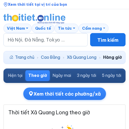
Xem thời tiết tại vị trí của bạn
Việt Nam
Quốc tế
Tin tức
Cẩm nang
Tìm kiếm
Trang chủ
Cao Bằng
Xã Quang Long
Hàng giờ
›
›
›
Hiện tại
Theo giờ
Ngày mai
3 ngày tới
5 ngày tới
7
Xem thời tiết các phường/xã
Thời tiết Xã Quang Long theo giờ