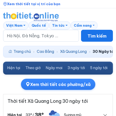
Xem thời tiết tại vị trí của bạn
Việt Nam
Quốc tế
Tin tức
Cẩm nang
Tìm kiếm
Trang chủ
Cao Bằng
Xã Quang Long
30 Ngày tới
›
›
›
Hiện tại
Theo giờ
Ngày mai
3 ngày tới
5 ngày tới
7
Xem thời tiết các phường/xã
Thời tiết Xã Quang Long 30 ngày tới
38°
33°
Sương mù
Hiện tại
/