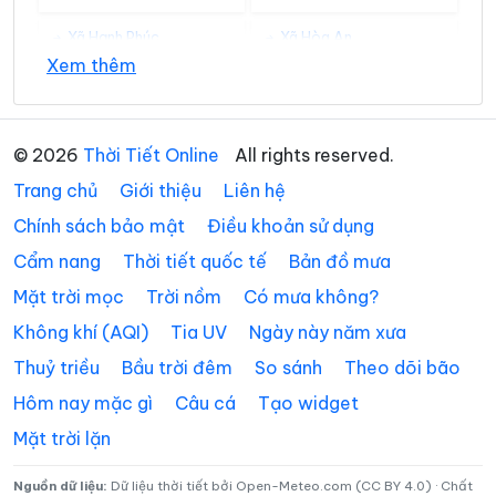
Xã Hạnh Phúc
Xã Hòa An
Xem thêm
Xã Hưng Đạo
Xã Huy Giáp
Xã Khánh Xuân
Xã Kim Đồng
© 2026
Thời Tiết Online
All rights reserved.
Xã Lũng Nặm
Xã Lý Bôn
Trang chủ
Giới thiệu
Liên hệ
Xã Lý Quốc
Xã Minh Khai
Chính sách bảo mật
Điều khoản sử dụng
Cẩm nang
Thời tiết quốc tế
Bản đồ mưa
Xã Minh Tâm
Xã Nam Quang
Mặt trời mọc
Trời nồm
Có mưa không?
Xã Nam Tuấn
Xã Nguyên Bình
Không khí (AQI)
Tia UV
Ngày này năm xưa
Xã Nguyễn Huệ
Xã Phan Thanh
Thuỷ triều
Bầu trời đêm
So sánh
Theo dõi bão
Xã Phục Hòa
Xã Quang Hán
Hôm nay mặc gì
Câu cá
Tạo widget
Mặt trời lặn
Xã Quảng Lâm
Xã Quang Long
Xã Quang Trung
Xã Quảng Uyên
Nguồn dữ liệu:
Dữ liệu thời tiết bởi Open-Meteo.com (CC BY 4.0) · Chất