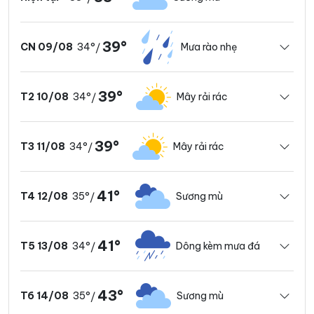
39°
34°
Mưa rào nhẹ
CN 09/08
/
39°
34°
Mây rải rác
T2 10/08
/
39°
34°
Mây rải rác
T3 11/08
/
41°
35°
Sương mù
T4 12/08
/
41°
34°
Dông kèm mưa đá
T5 13/08
/
43°
35°
Sương mù
T6 14/08
/