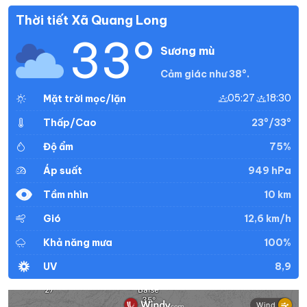
Thời tiết Xã Quang Long
33°
Sương mù
Cảm giác như 38°.
05:27
18:30
Mặt trời mọc/lặn
23°/33°
Thấp/Cao
75%
Độ ẩm
949 hPa
Áp suất
10 km
Tầm nhìn
12,6 km/h
Gió
100%
Khả năng mưa
8,9
UV