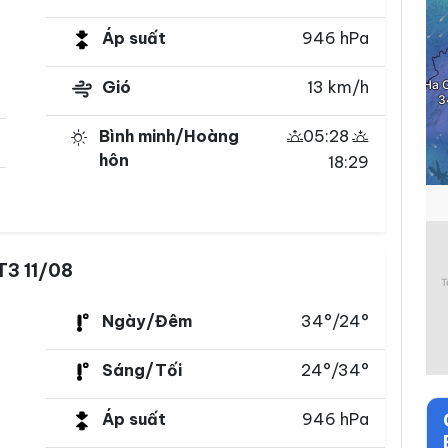
Áp suất
946 hPa
Gió
13 km/h
Bình minh/Hoàng
05:28
hôn
18:29
T3 11/08
Ngày/Đêm
34°/24°
Sáng/Tối
24°/34°
Áp suất
946 hPa