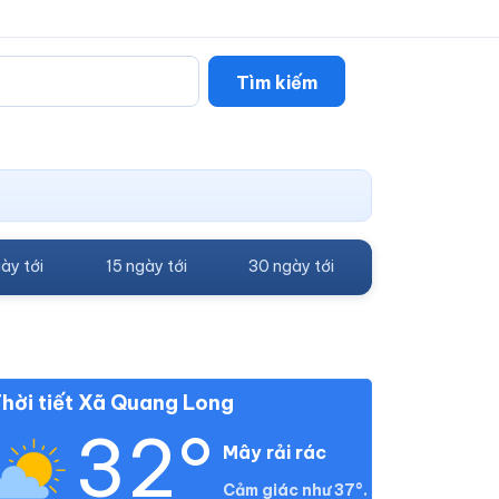
Tìm kiếm
ày tới
15 ngày tới
30 ngày tới
hời tiết Xã Quang Long
32°
Mây rải rác
Cảm giác như 37°.