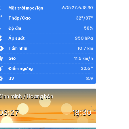
05:27
18:30
Mặt trời mọc/lặn
32°/37°
Thấp/Cao
58%
Độ ẩm
950 hPa
Áp suất
10.7 km
Tầm nhìn
11.5 km/h
Gió
22.6 °
Điểm ngưng
8.9
UV
Bình minh / Hoàng hôn
05:27
18:30