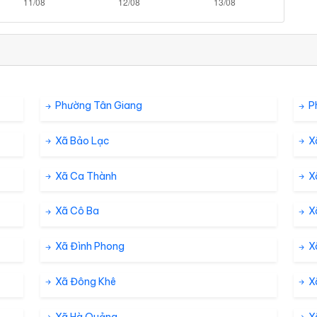
Phường Tân Giang
P
Xã Bảo Lạc
X
Xã Ca Thành
X
Xã Cô Ba
X
Xã Đình Phong
X
Xã Đông Khê
X
Xã Hà Quảng
X