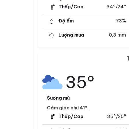
Thấp/Cao
34°/24°
Độ ẩm
73%
Lượng mưa
0,3 mm
35°
Sương mù
Cảm giác như 41°.
Thấp/Cao
35°/25°