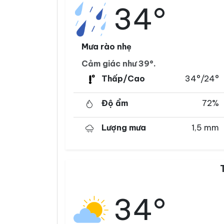
34°
Mưa rào nhẹ
Cảm giác như 39°.
Thấp/Cao
34°/24°
Độ ẩm
72%
Lượng mưa
1,5 mm
34°