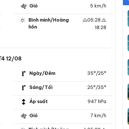
Gió
5 km/h
Bình minh/Hoàng
05:28
hôn
18:28
T4 12/08
Ngày/Đêm
35°/25°
Sáng/Tối
25°/35°
Áp suất
947 hPa
Gió
7 km/h