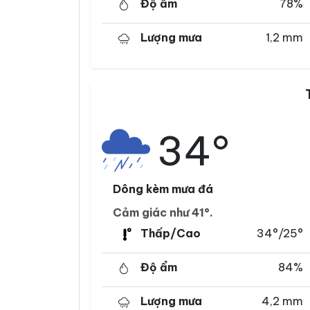
Độ ẩm
78%
Lượng mưa
1,2 mm
34°
Dông kèm mưa đá
Cảm giác như 41°.
Thấp/Cao
34°/25°
Độ ẩm
84%
Lượng mưa
4,2 mm