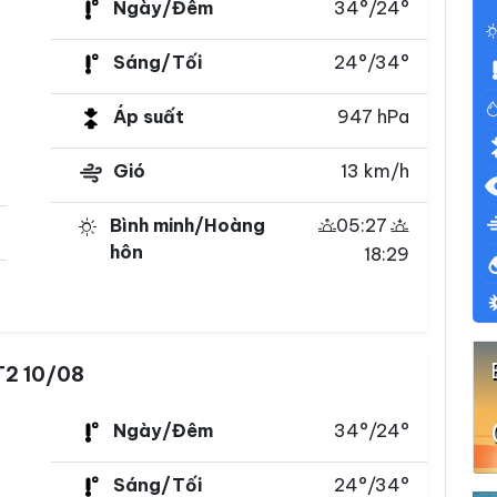
Ngày/Đêm
34°/24°
Sáng/Tối
24°/34°
Áp suất
947 hPa
Gió
13 km/h
Bình minh/Hoàng
05:27
hôn
18:29
T2 10/08
Ngày/Đêm
34°/24°
Sáng/Tối
24°/34°