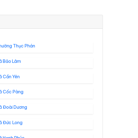
hường Thục Phán
ã Bảo Lâm
ã Cần Yên
ã Cốc Pàng
ã Đoài Dương
ã Đức Long
ã Hạnh Phúc