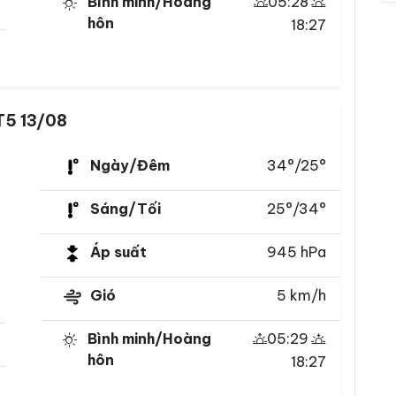
Bình minh/Hoàng
05:28
hôn
18:27
T5 13/08
Ngày/Đêm
34°/25°
Sáng/Tối
25°/34°
Áp suất
945 hPa
Gió
5 km/h
Bình minh/Hoàng
05:29
hôn
18:27