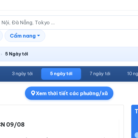
Cẩm nang
5 Ngày tới
›
3 ngày tới
5 ngày tới
7 ngày tới
10 ng
Xem thời tiết các phường/xã
T
N 09/08