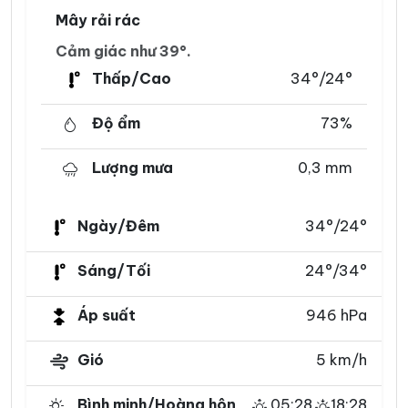
Mây rải rác
Cảm giác như 39°.
Thấp/Cao
34°/24°
Độ ẩm
73%
Lượng mưa
0,3 mm
Ngày/Đêm
34°/24°
Sáng/Tối
24°/34°
Áp suất
946 hPa
Gió
5 km/h
Bình minh/Hoàng hôn
05:28
18:28