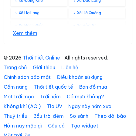
Xã Đông Khê
Xã Đức Long
Xã Hạ Lang
Xã Hà Quảng
Xã Hạnh Phúc
Xã Hòa An
Xem thêm
Xã Hưng Đạo
Xã Huy Giáp
Xã Khánh Xuân
Xã Kim Đồng
© 2026
Thời Tiết Online
All rights reserved.
Xã Lũng Nặm
Xã Lý Bôn
Trang chủ
Giới thiệu
Liên hệ
Xã Lý Quốc
Xã Minh Khai
Chính sách bảo mật
Điều khoản sử dụng
Cẩm nang
Thời tiết quốc tế
Bản đồ mưa
Xã Minh Tâm
Xã Nam Quang
Mặt trời mọc
Trời nồm
Có mưa không?
Xã Nam Tuấn
Xã Nguyên Bình
Không khí (AQI)
Tia UV
Ngày này năm xưa
Xã Nguyễn Huệ
Xã Phan Thanh
Thuỷ triều
Bầu trời đêm
So sánh
Theo dõi bão
Xã Phục Hòa
Xã Quang Hán
Hôm nay mặc gì
Câu cá
Tạo widget
Mặt trời lặn