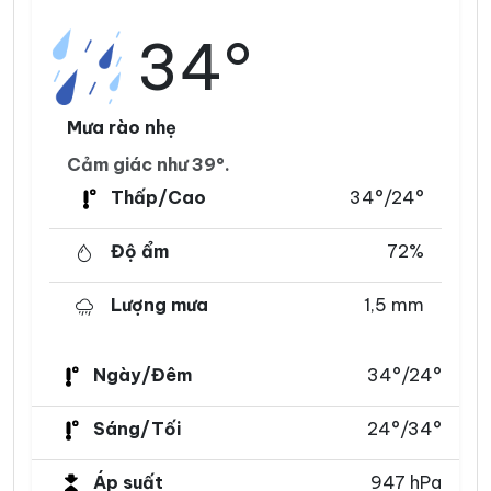
34°
Mưa rào nhẹ
Cảm giác như 39°.
Thấp/Cao
34°/24°
Độ ẩm
72%
Lượng mưa
1,5 mm
Ngày/Đêm
34°/24°
Sáng/Tối
24°/34°
Áp suất
947 hPa