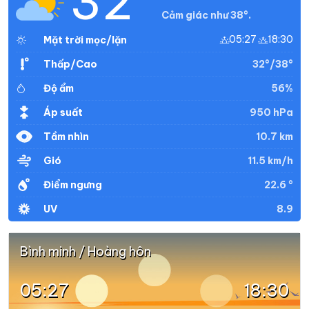
32°
Cảm giác như 38°.
05:27
18:30
Mặt trời mọc/lặn
32°/38°
Thấp/Cao
56%
Độ ẩm
950 hPa
Áp suất
10.7 km
Tầm nhìn
11.5 km/h
Gió
22.6 °
Điểm ngưng
8.9
UV
Bình minh / Hoàng hôn
05:27
18:30