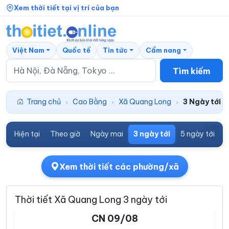
Xem thời tiết tại vị trí của bạn
Việt Nam
Quốc tế
Tin tức
Cẩm nang
Tìm kiếm
Trang chủ
Cao Bằng
Xã Quang Long
3 Ngày tới
›
›
›
Hiện tại
Theo giờ
Ngày mai
3 ngày tới
5 ngày tới
7
Xem thời tiết các phường/xã
Thời tiết Xã Quang Long 3 ngày tới
CN 09/08