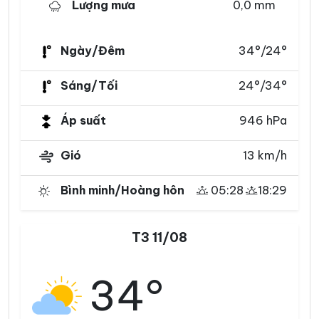
Lượng mưa
0,0 mm
Ngày/Đêm
34°/24°
Sáng/Tối
24°/34°
Áp suất
946 hPa
Gió
13 km/h
Bình minh/Hoàng hôn
05:28
18:29
T3 11/08
34°