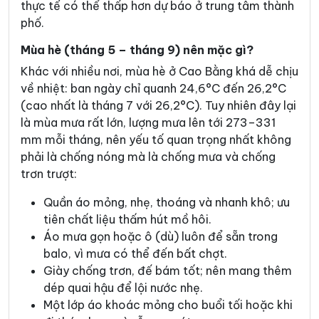
thực tế có thể thấp hơn dự báo ở trung tâm thành
phố.
Mùa hè (tháng 5 – tháng 9) nên mặc gì?
Khác với nhiều nơi, mùa hè ở Cao Bằng khá dễ chịu
về nhiệt: ban ngày chỉ quanh 24,6°C đến 26,2°C
(cao nhất là tháng 7 với 26,2°C). Tuy nhiên đây lại
là mùa mưa rất lớn, lượng mưa lên tới 273–331
mm mỗi tháng, nên yếu tố quan trọng nhất không
phải là chống nóng mà là chống mưa và chống
trơn trượt:
Quần áo mỏng, nhẹ, thoáng và nhanh khô; ưu
tiên chất liệu thấm hút mồ hôi.
Áo mưa gọn hoặc ô (dù) luôn để sẵn trong
balo, vì mưa có thể đến bất chợt.
Giày chống trơn, đế bám tốt; nên mang thêm
dép quai hậu để lội nước nhẹ.
Một lớp áo khoác mỏng cho buổi tối hoặc khi