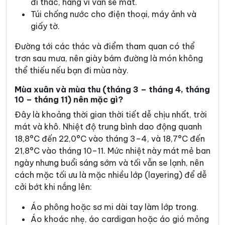
đi thác, hang vì vẫn se mát.
Túi chống nước cho điện thoại, máy ảnh và
giấy tờ.
Đường tới các thác và điểm tham quan có thể
trơn sau mưa, nên giày bám đường là món không
thể thiếu nếu bạn đi mùa này.
Mùa xuân và mùa thu (tháng 3 – tháng 4, tháng
10 – tháng 11) nên mặc gì?
Đây là khoảng thời gian thời tiết dễ chịu nhất, trời
mát và khô. Nhiệt độ trung bình dao động quanh
18,8°C đến 22,0°C vào tháng 3–4, và 18,7°C đến
21,8°C vào tháng 10–11. Mức nhiệt này mát mẻ ban
ngày nhưng buổi sáng sớm và tối vẫn se lạnh, nên
cách mặc tối ưu là mặc nhiều lớp (layering) để dễ
cởi bớt khi nắng lên:
Áo phông hoặc sơ mi dài tay làm lớp trong.
Áo khoác nhẹ, áo cardigan hoặc áo gió mỏng