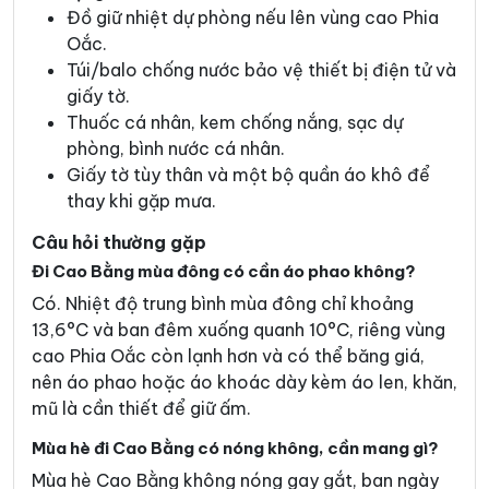
Đồ giữ nhiệt dự phòng nếu lên vùng cao Phia
Oắc.
Túi/balo chống nước bảo vệ thiết bị điện tử và
giấy tờ.
Thuốc cá nhân, kem chống nắng, sạc dự
phòng, bình nước cá nhân.
Giấy tờ tùy thân và một bộ quần áo khô để
thay khi gặp mưa.
Câu hỏi thường gặp
Đi Cao Bằng mùa đông có cần áo phao không?
Có. Nhiệt độ trung bình mùa đông chỉ khoảng
13,6°C và ban đêm xuống quanh 10°C, riêng vùng
cao Phia Oắc còn lạnh hơn và có thể băng giá,
nên áo phao hoặc áo khoác dày kèm áo len, khăn,
mũ là cần thiết để giữ ấm.
Mùa hè đi Cao Bằng có nóng không, cần mang gì?
Mùa hè Cao Bằng không nóng gay gắt, ban ngày