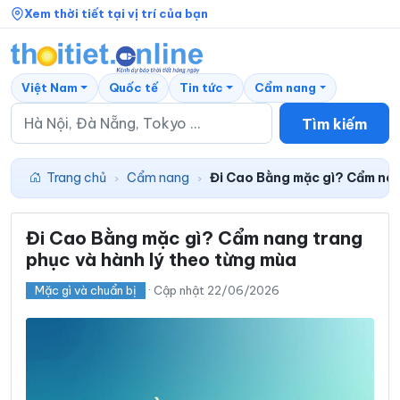
Xem thời tiết tại vị trí của bạn
Việt Nam
Quốc tế
Tin tức
Cẩm nang
Tìm kiếm
Trang chủ
Cẩm nang
Đi Cao Bằng mặc gì? Cẩm nan
›
›
Đi Cao Bằng mặc gì? Cẩm nang trang
phục và hành lý theo từng mùa
Mặc gì và chuẩn bị
· Cập nhật 22/06/2026