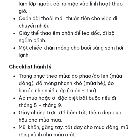
làm lớp ngoài, cởi ra mặc vào linh hoạt theo
giờ.
Quần dài thoải mái, thuận tiện cho việc di
chuyển nhiều.
Giày thể thao êm chân để leo dốc, đi bộ
ngắm cảnh.
Một chiếc khăn mỏng cho buổi sáng sớm hơi
lạnh.
Checklist hành lý
Trang phục theo mùa: áo phao/áo len (mùa
đông), đồ mỏng nhanh khô (mùa hè), áo
khoác nhẹ nhiều lớp (xuân – thu).
Áo mưa hoặc ô, đặc biệt bắt buộc nếu đi
tháng 5 – tháng 9.
Giày chống trơn, đế bám tốt; thêm dép quai
hậu cho mùa mưa.
Mũ, khăn, găng tay, tất dày cho mùa đông; mũ
rộng vành cho mùa mát.