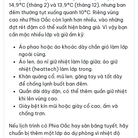
14,9°C (tháng 2) và 13,9°C (tháng 12), nhưng ban
đêm thường tụt xuống quanh 10°C. Riêng vùng
cao như Phia Oắc còn lạnh hơn nhiều, vào những
đợt rét đậm có thể xuất hiện băng giá. Vì vậy bạn
cần mặc nhiều lớp và giữ ấm kỹ:
Áo phao hoặc áo khoác dày chắn gió làm lớp
ngoài cùng.
Áo len, áo nỉ giữ nhiệt làm lớp giữa; áo giữ
nhiệt (heattech) làm lớp trong.
Khăn quàng cổ, mũ len, găng tay và tất dày
để chống lạnh buốt ban đêm.
Quần dài dày dặn, có thể thêm quần giữ nhiệt
khi lên vùng cao.
Giày bệt kín mũi hoặc giày cổ cao, ấm và
chống trơn.
Nếu lịch trình có Phia Oắc hay săn băng tuyết, hãy
chuẩn bị thêm một lớp áo dự phòng vì nhiệt độ