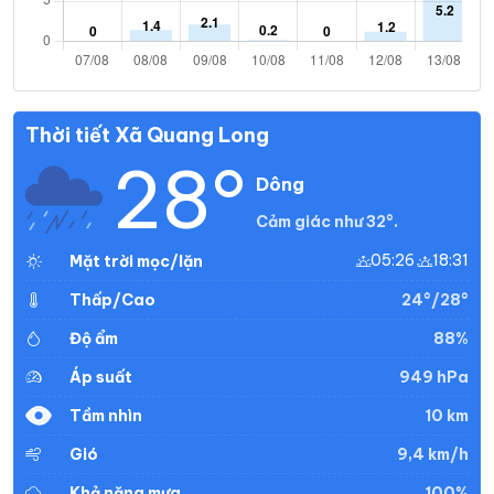
Thời tiết Xã Quang Long
28°
Dông
Cảm giác như 32°.
05:26
18:31
Mặt trời mọc/lặn
24°/28°
Thấp/Cao
88%
Độ ẩm
949 hPa
Áp suất
10 km
Tầm nhìn
9,4 km/h
Gió
100%
Khả năng mưa