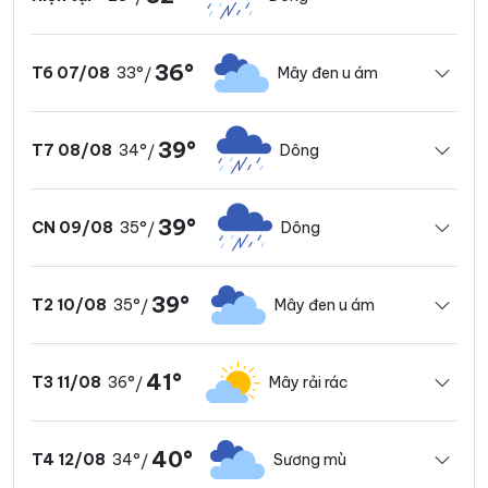
36°
33°
Mây đen u ám
T6 07/08
/
39°
34°
Dông
T7 08/08
/
39°
35°
Dông
CN 09/08
/
39°
35°
Mây đen u ám
T2 10/08
/
41°
36°
Mây rải rác
T3 11/08
/
40°
34°
Sương mù
T4 12/08
/