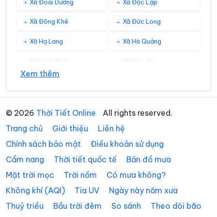
Xã Đoài Dương
Xã Độc Lập
Xã Đông Khê
Xã Đức Long
Xã Hạ Lang
Xã Hà Quảng
Xã Hạnh Phúc
Xã Hòa An
Xem thêm
Xã Hưng Đạo
Xã Huy Giáp
Xã Khánh Xuân
Xã Kim Đồng
© 2026
Thời Tiết Online
All rights reserved.
Xã Lũng Nặm
Xã Lý Bôn
Trang chủ
Giới thiệu
Liên hệ
Xã Lý Quốc
Xã Minh Khai
Chính sách bảo mật
Điều khoản sử dụng
Cẩm nang
Thời tiết quốc tế
Bản đồ mưa
Xã Minh Tâm
Xã Nam Quang
Mặt trời mọc
Trời nồm
Có mưa không?
Xã Nam Tuấn
Xã Nguyên Bình
Không khí (AQI)
Tia UV
Ngày này năm xưa
Xã Nguyễn Huệ
Xã Phan Thanh
Thuỷ triều
Bầu trời đêm
So sánh
Theo dõi bão