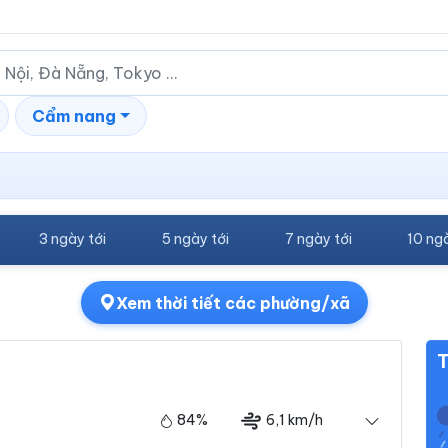
Cẩm nang
3 ngày tới
5 ngày tới
7 ngày tới
10 ngà
Xem thời tiết các phường/xã
T
84%
6,1 km/h