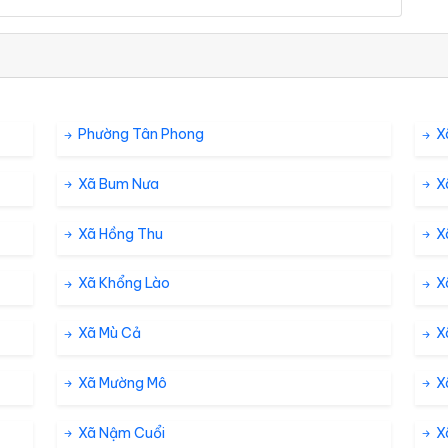
Phường Tân Phong
X
Xã Bum Nưa
X
Xã Hồng Thu
X
Xã Khổng Lào
X
Xã Mù Cả
X
Xã Mường Mô
X
Xã Nậm Cuổi
X