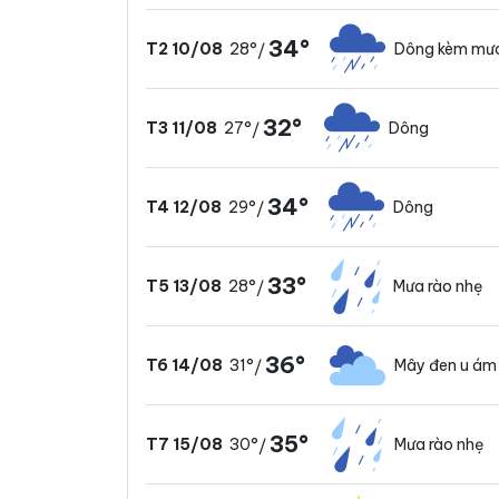
34°
28°
Dông kèm mư
T2 10/08
/
32°
27°
Dông
T3 11/08
/
34°
29°
Dông
T4 12/08
/
33°
28°
Mưa rào nhẹ
T5 13/08
/
36°
31°
Mây đen u ám
T6 14/08
/
35°
30°
Mưa rào nhẹ
T7 15/08
/