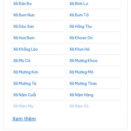
Xã Bản Bo
Xã Bình Lư
Xã Bum Nưa
Xã Bum Tở
Xã Dào San
Xã Hồng Thu
Xã Hua Bum
Xã Khoen On
Xã Khổng Lào
Xã Khun Há
Xã Mù Cả
Xã Mường Khoa
Xã Mường Kim
Xã Mường Mô
Xã Mường Tè
Xã Mường Than
Xã Nậm Cuổi
Xã Nậm Hàng
Xã Nậm Mạ
Xã Nậm Sỏ
Xã Nậm Tăm
Xã Pa Tần
Xem thêm
Xã Pa Ủ
Xã Pắc Ta