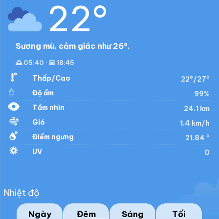
22°
Sương mù, cảm giác như 26°.
🌅 05:40 · 🌇 18:45
Thấp/Cao
22°/27°
Độ ẩm
99%
Tầm nhìn
24.1 km
Gió
1.4 km/h
Điểm ngưng
21.84 °
UV
0
Nhiệt độ
Ngày
Đêm
Sáng
Tối