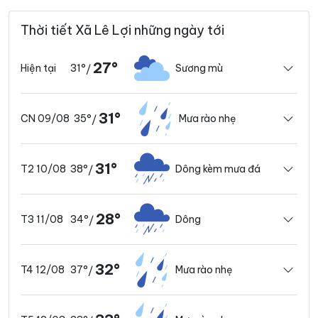
Thời tiết Xã Lê Lợi những ngày tới
27°
31°
Sương mù
Hiện tại
/
31°
35°
Mưa rào nhẹ
CN 09/08
/
31°
38°
Dông kèm mưa đá
T2 10/08
/
28°
34°
Dông
T3 11/08
/
32°
37°
Mưa rào nhẹ
T4 12/08
/