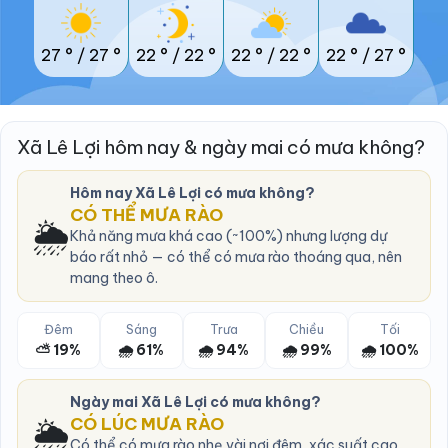
27 °
/
27 °
22 °
/
22 °
22 °
/
22 °
22 °
/
27 °
Xã Lê Lợi hôm nay & ngày mai có mưa không?
Hôm nay Xã Lê Lợi có mưa không?
CÓ THỂ MƯA RÀO
🌦️
Khả năng mưa khá cao (~100%) nhưng lượng dự
báo rất nhỏ — có thể có mưa rào thoáng qua, nên
mang theo ô.
Đêm
Sáng
Trưa
Chiều
Tối
⛅ 19%
🌧️ 61%
🌧️ 94%
🌧️ 99%
🌧️ 100%
Ngày mai Xã Lê Lợi có mưa không?
🌦️
CÓ LÚC MƯA RÀO
Có thể có mưa rào nhẹ vài nơi đêm, xác suất cao