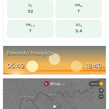
O
PM
3
10
32
7
PM
SO
2.5
2
7
3.4
Bình minh / Hoàng hôn
05:42
18:43