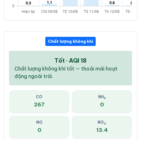
Chất lượng không khí
Tốt · AQI 18
Chất lượng không khí tốt — thoải mái hoạt
động ngoài trời.
CO
NH
3
267
0
NO
NO
2
0
13.4