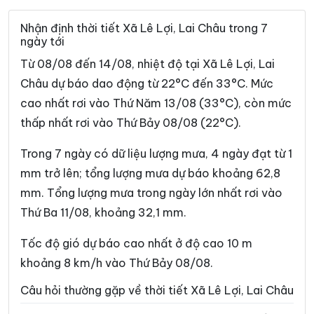
Xã Phong Thổ
Xã Pu Sam Cáp
Nhận định thời tiết Xã Lê Lợi, Lai Châu trong 7
ngày tới
Xã Sì Lở Lầu
Xã Sìn Hồ
Từ 08/08 đến 14/08, nhiệt độ tại Xã Lê Lợi, Lai
Xã Sin Suối Hồ
Xã Tả Lèng
Châu dự báo dao động từ 22°C đến 33°C. Mức
cao nhất rơi vào Thứ Năm 13/08 (33°C), còn mức
Xã Tà Tổng
Xã Tân Uyên
thấp nhất rơi vào Thứ Bảy 08/08 (22°C).
Xã Than Uyên
Xã Thu Lũm
Trong 7 ngày có dữ liệu lượng mưa, 4 ngày đạt từ 1
Xã Tủa Sín Chải
mm trở lên; tổng lượng mưa dự báo khoảng 62,8
mm. Tổng lượng mưa trong ngày lớn nhất rơi vào
Thứ Ba 11/08, khoảng 32,1 mm.
Tốc độ gió dự báo cao nhất ở độ cao 10 m
khoảng 8 km/h vào Thứ Bảy 08/08.
Câu hỏi thường gặp về thời tiết Xã Lê Lợi, Lai Châu