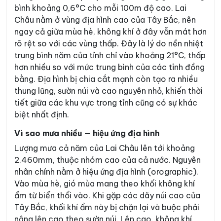
bình khoảng 0,6°C cho mỗi 100m độ cao. Lai
Châu nằm ở vùng địa hình cao của Tây Bắc, nên
ngay cả giữa mùa hè, không khí ở đây vẫn mát hơn
rõ rệt so với các vùng thấp. Đây là lý do nền nhiệt
trung bình năm của tỉnh chỉ vào khoảng 21°C, thấp
hơn nhiều so với mức trung bình của các tỉnh đồng
bằng. Địa hình bị chia cắt mạnh còn tạo ra nhiều
thung lũng, sườn núi và cao nguyên nhỏ, khiến thời
tiết giữa các khu vực trong tỉnh cũng có sự khác
biệt nhất định.
Vì sao mưa nhiều — hiệu ứng địa hình
Lượng mưa cả năm của Lai Châu lên tới khoảng
2.460mm, thuộc nhóm cao của cả nước. Nguyên
nhân chính nằm ở hiệu ứng địa hình (orographic).
Vào mùa hè, gió mùa mang theo khối không khí
ẩm từ biển thổi vào. Khi gặp các dãy núi cao của
Tây Bắc, khối khí ẩm này bị chặn lại và buộc phải
nâng lên cao theo sườn núi. Lên cao, không khí