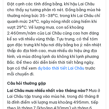
Đặt cạnh các tỉnh đồng bằng, khí hậu Lai Châu
cho thấy sự tương phản rõ nét. Đồng bằng mùa hè
thường nóng bức 35–38°C, trong khi Lai Châu chỉ
quanh mức 24°C, ngày nóng nhất cũng hiếm khi
vượt 29°C. Về lượng mưa, con số khoảng
2.460mm/năm của Lai Châu cũng cao hơn đáng
kể so với nhiều vùng thấp. Tựu trung, có thể tóm
gọn đặc trưng khí hậu nơi đây bằng ba ý: nền nhiệt
thấp do địa hình cao, mưa nhiều do hiệu ứng địa
hình, và mùa đông lạnh do không khí lạnh phương
Bắc. Để theo dõi diễn biến thời tiết hằng ngày,
bạn có thể xem
dự báo thời tiết Lai Châu
trước
mỗi chuyến đi.
Câu hỏi thường gặp
Lai Châu mưa nhiều nhất vào tháng nào?
Mưa ở
Lai Châu tập trung vào mùa hè, trong đó tháng 8
là đỉnh điểm với lượng mưa khoảng 495mm, tiếp
theo là tháng 7 (khoảng 430mm) và tháng 6