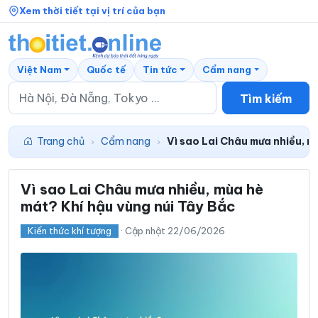
Xem thời tiết tại vị trí của bạn
Việt Nam
Quốc tế
Tin tức
Cẩm nang
Tìm kiếm
Trang chủ
Cẩm nang
Vì sao Lai Châu mưa nhiều, m
›
›
Vì sao Lai Châu mưa nhiều, mùa hè
mát? Khí hậu vùng núi Tây Bắc
Kiến thức khí tượng
· Cập nhật 22/06/2026