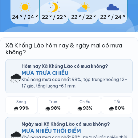
24 °
/
24 °
22 °
/
22 °
22 °
/
22 °
22 °
/
24 °
Xã Khổng Lào hôm nay & ngày mai có mưa
không?
Hôm nay Xã Khổng Lào có mưa không?
🌧️
MƯA TRƯA CHIỀU
Khả năng mưa cao nhất 99%, tập trung khoảng 12–
17 giờ, tổng lượng ~6.1 mm.
Sáng
Trưa
Chiều
Tối
🌧️ 99%
🌧️ 98%
🌧️ 93%
🌧️ 80%
Ngày mai Xã Khổng Lào có mưa không?
🌧️
MƯA NHIỀU THỜI ĐIỂM
Khả năng mưa cao nhất 98%, mưa rải rác nhiều thời