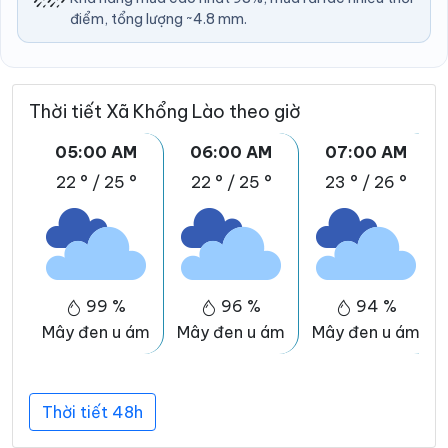
điểm, tổng lượng ~4.8 mm.
Thời tiết Xã Khổng Lào theo giờ
05:00 AM
06:00 AM
07:00 AM
22 °
/
25 °
22 °
/
25 °
23 °
/
26 °
99 %
96 %
94 %
Mây đen u ám
Mây đen u ám
Mây đen u ám
Thời tiết 48h