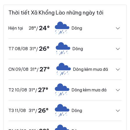
Thời tiết Xã Khổng Lào những ngày tới
24°
28°
Dông
Hiện tại
/
26°
31°
Dông
T7 08/08
/
27°
31°
Dông kèm mưa đá
CN 09/08
/
27°
31°
Dông kèm mưa đá
T2 10/08
/
26°
31°
Dông
T3 11/08
/