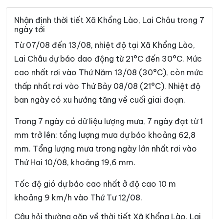
Xã Phong Thổ
Xã Pu Sam Cáp
Nhận định thời tiết Xã Khổng Lào, Lai Châu trong 7
ngày tới
Xã Sì Lở Lầu
Xã Sìn Hồ
Từ 07/08 đến 13/08, nhiệt độ tại Xã Khổng Lào,
Xã Sin Suối Hồ
Xã Tả Lèng
Lai Châu dự báo dao động từ 21°C đến 30°C. Mức
cao nhất rơi vào Thứ Năm 13/08 (30°C), còn mức
Xã Tà Tổng
Xã Tân Uyên
thấp nhất rơi vào Thứ Bảy 08/08 (21°C). Nhiệt độ
Xã Than Uyên
Xã Thu Lũm
ban ngày có xu hướng tăng về cuối giai đoạn.
Xã Tủa Sín Chải
Trong 7 ngày có dữ liệu lượng mưa, 7 ngày đạt từ 1
mm trở lên; tổng lượng mưa dự báo khoảng 62,8
mm. Tổng lượng mưa trong ngày lớn nhất rơi vào
Thứ Hai 10/08, khoảng 19,6 mm.
Tốc độ gió dự báo cao nhất ở độ cao 10 m
khoảng 9 km/h vào Thứ Tư 12/08.
Câu hỏi thường gặp về thời tiết Xã Khổng Lào, Lai