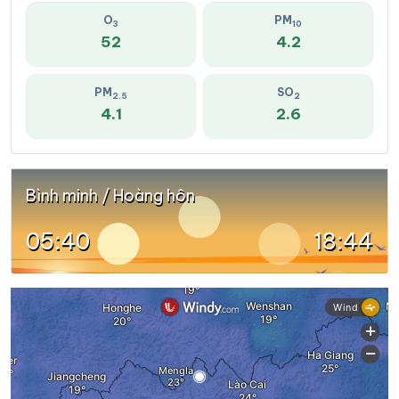
O
PM
3
10
52
4.2
PM
SO
2.5
2
4.1
2.6
Bình minh / Hoàng hôn
05:40
18:44