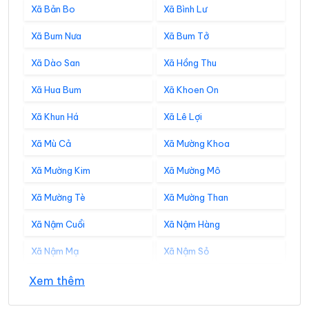
Xã Bản Bo
Xã Bình Lư
Xã Bum Nưa
Xã Bum Tở
Xã Dào San
Xã Hồng Thu
Xã Hua Bum
Xã Khoen On
Xã Khun Há
Xã Lê Lợi
Xã Mù Cả
Xã Mường Khoa
Xã Mường Kim
Xã Mường Mô
Xã Mường Tè
Xã Mường Than
Xã Nậm Cuổi
Xã Nậm Hàng
Xã Nậm Mạ
Xã Nậm Sỏ
Xã Nậm Tăm
Xã Pa Tần
Xem thêm
Xã Pa Ủ
Xã Pắc Ta