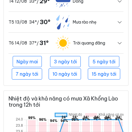
29°
33°
Dông
T4 12/08
/
30°
34°
Mưa rào nhẹ
T5 13/08
/
31°
37°
Trời quang đãng
T6 14/08
/
Ngày mai
3 ngày tới
5 ngày tới
7 ngày tới
10 ngày tới
15 ngày tới
Nhiệt độ và khả năng có mưa Xã Khổng Lào
trong 12h tới