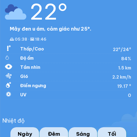
22°
Mây đen u ám, cảm giác như 25°.
🌅 05:38 · 🌇 18:46
Thấp/Cao
22°/24°
Độ ẩm
84%
Tầm nhìn
1.5 km
Gió
2.2 km/h
Điểm ngưng
19.17 °
UV
0
Nhiệt độ
Ngày
Đêm
Sáng
Tối