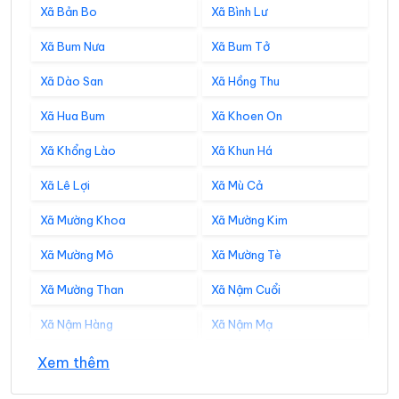
Xã Bản Bo
Xã Bình Lư
Xã Bum Nưa
Xã Bum Tở
Xã Dào San
Xã Hồng Thu
Xã Hua Bum
Xã Khoen On
Xã Khổng Lào
Xã Khun Há
Xã Lê Lợi
Xã Mù Cả
Xã Mường Khoa
Xã Mường Kim
Xã Mường Mô
Xã Mường Tè
Xã Mường Than
Xã Nậm Cuổi
Xã Nậm Hàng
Xã Nậm Mạ
Xã Nậm Sỏ
Xã Nậm Tăm
Xem thêm
Xã Pa Tần
Xã Pa Ủ