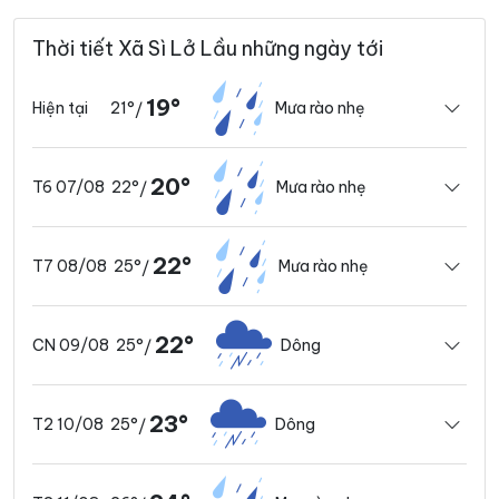
Thời tiết Xã Sì Lở Lầu những ngày tới
19°
21°
Mưa rào nhẹ
Hiện tại
/
20°
22°
Mưa rào nhẹ
T6 07/08
/
22°
25°
Mưa rào nhẹ
T7 08/08
/
22°
25°
Dông
CN 09/08
/
23°
25°
Dông
T2 10/08
/