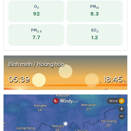
O
PM
3
10
92
8.3
PM
SO
2.5
2
7.7
1.2
Bình minh / Hoàng hôn
05:39
18:45