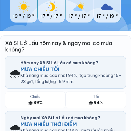
19 °
/
19 °
17 °
/
17 °
17 °
/
17 °
17 °
/
19 °
Xã Sì Lở Lầu hôm nay & ngày mai có mưa
không?
Hôm nay Xã Sì Lở Lầu có mưa không?
🌧️
MƯA CHIỀU TỐI
Khả năng mưa cao nhất 94%, tập trung khoảng 16–
23 giờ, tổng lượng ~6.9 mm.
Chiều
Tối
🌧️ 89%
🌧️ 94%
Ngày mai Xã Sì Lở Lầu có mưa không?
🌧️
MƯA NHIỀU THỜI ĐIỂM
Khả năng mưa cao nhất 100%, mưa rải rác nhiều