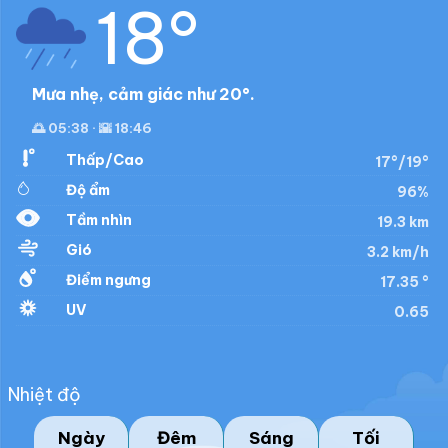
18°
Mưa nhẹ, cảm giác như 20°.
🌅 05:38 · 🌇 18:46
Thấp/Cao
17°/19°
Độ ẩm
96%
Tầm nhìn
19.3 km
Gió
3.2 km/h
Điểm ngưng
17.35 °
UV
0.65
Nhiệt độ
Ngày
Đêm
Sáng
Tối