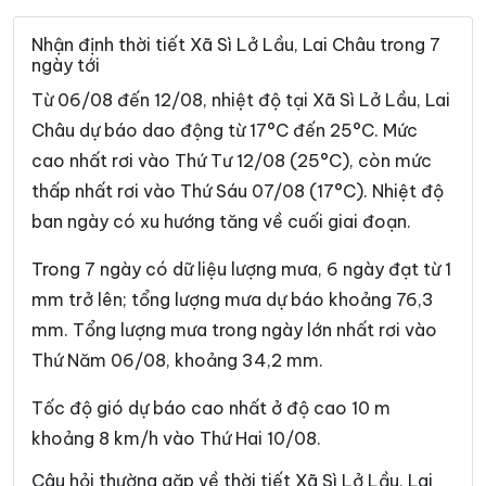
Xã Pắc Ta
Xã Phong Thổ
Nhận định thời tiết Xã Sì Lở Lầu, Lai Châu trong 7
ngày tới
Xã Pu Sam Cáp
Xã Sìn Hồ
Từ 06/08 đến 12/08, nhiệt độ tại Xã Sì Lở Lầu, Lai
Xã Sin Suối Hồ
Xã Tả Lèng
Châu dự báo dao động từ 17°C đến 25°C. Mức
cao nhất rơi vào Thứ Tư 12/08 (25°C), còn mức
Xã Tà Tổng
Xã Tân Uyên
thấp nhất rơi vào Thứ Sáu 07/08 (17°C). Nhiệt độ
Xã Than Uyên
Xã Thu Lũm
ban ngày có xu hướng tăng về cuối giai đoạn.
Xã Tủa Sín Chải
Trong 7 ngày có dữ liệu lượng mưa, 6 ngày đạt từ 1
mm trở lên; tổng lượng mưa dự báo khoảng 76,3
mm. Tổng lượng mưa trong ngày lớn nhất rơi vào
Thứ Năm 06/08, khoảng 34,2 mm.
Tốc độ gió dự báo cao nhất ở độ cao 10 m
khoảng 8 km/h vào Thứ Hai 10/08.
Câu hỏi thường gặp về thời tiết Xã Sì Lở Lầu, Lai