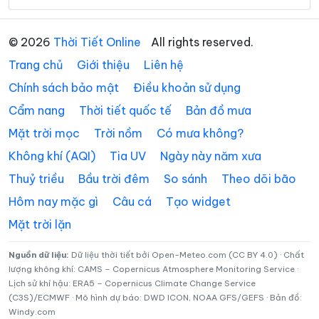
Phường Lê Đại Hành
Phường Lê Ích Mộc
© 2026
Thời Tiết Online
All rights reserved.
Phường Lê Thanh Nghị
Phường Lưu Kiếm
Trang chủ
Giới thiệu
Liên hệ
Phường Nam Đồ Sơn
Phường Nam Đồng
Chính sách bảo mật
Điều khoản sử dụng
Cẩm nang
Thời tiết quốc tế
Bản đồ mưa
Phường Nam Triệu
Phường Ngô Quyền
Mặt trời mọc
Trời nồm
Có mưa không?
Phường Nguyễn Đại
Phường Nguyễn Trãi
Năng
Không khí (AQI)
Tia UV
Ngày này năm xưa
Thuỷ triều
Bầu trời đêm
So sánh
Theo dõi bão
Phường Nhị Chiểu
Phường Phạm Sư Mạnh
Hôm nay mặc gì
Câu cá
Tạo widget
Phường Phù Liễn
Phường Tân Hưng
Mặt trời lặn
Phường Thạch Khôi
Phường Thành Đông
Nguồn dữ liệu:
Dữ liệu thời tiết bởi Open-Meteo.com (CC BY 4.0) · Chất
Phường Thiên Hương
Phường Thuỷ Nguyên
lượng không khí: CAMS – Copernicus Atmosphere Monitoring Service ·
Lịch sử khí hậu: ERA5 – Copernicus Climate Change Service
Phường Trần Hưng Đạo
Phường Trần Liễu
(C3S)/ECMWF · Mô hình dự báo: DWD ICON, NOAA GFS/GEFS · Bản đồ:
Windy.com