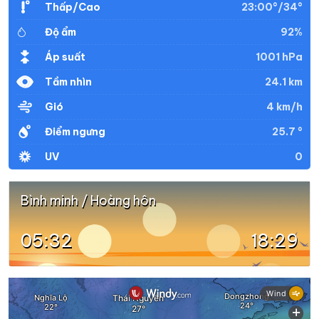
23:00°/34°
Thấp/Cao
92%
Độ ẩm
37°
30°
Mây đen u ám
20:00
/
1001 hPa
Áp suất
24.1 km
Tầm nhìn
37°
29°
Mưa rào nhẹ
21:00
/
4 km/h
Gió
25.7 °
Điểm ngưng
36°
29°
Mưa rào nhẹ
22:00
/
0
UV
36°
29°
Mây rải rác
23:00
/
Bình minh / Hoàng hôn
05:32
18:29