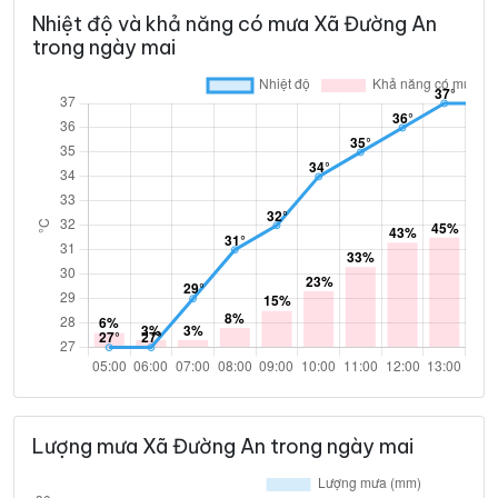
Nhiệt độ và khả năng có mưa Xã Đường An
34°
28°
Mây rải rác
07:00
/
trong ngày mai
35°
30°
Mây rải rác
08:00
/
37°
31°
Mây rải rác
09:00
/
39°
33°
Mây rải rác
10:00
/
42°
34°
Trời ít mây
11:00
/
43°
36°
Mây đen u ám
12:00
/
Lượng mưa Xã Đường An trong ngày mai