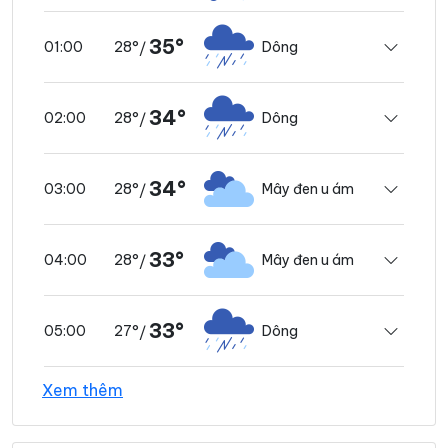
35°
28°
Dông
01:00
/
34°
28°
Dông
02:00
/
34°
28°
Mây đen u ám
03:00
/
33°
28°
Mây đen u ám
04:00
/
33°
27°
Dông
05:00
/
Xem thêm
33°
27°
Mưa rào nhẹ
06:00
/