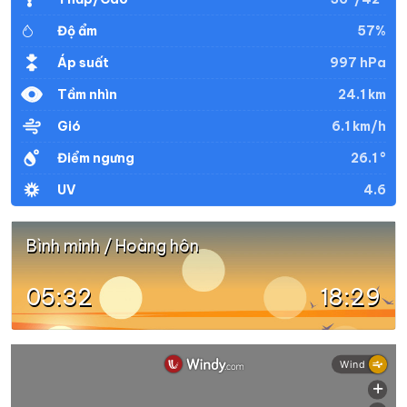
57%
Độ ẩm
997 hPa
Áp suất
24.1 km
Tầm nhìn
6.1 km/h
Gió
26.1 °
Điểm ngưng
4.6
UV
Bình minh / Hoàng hôn
05:32
18:29