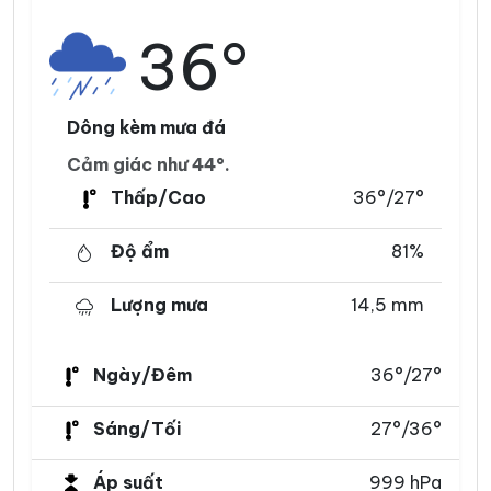
36°
Dông kèm mưa đá
Cảm giác như 44°.
Thấp/Cao
36°/27°
Độ ẩm
81%
Lượng mưa
14,5 mm
Ngày/Đêm
36°/27°
Sáng/Tối
27°/36°
Áp suất
999 hPa