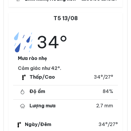
T5 13/08
34°
Mưa rào nhẹ
Cảm giác như 42°.
Thấp/Cao
34°/27°
Độ ẩm
84%
Lượng mưa
2,7 mm
Ngày/Đêm
34°/27°