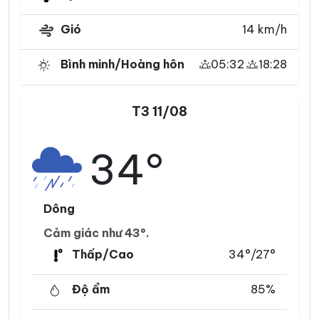
Gió
14 km/h
Bình minh/Hoàng hôn
05:32
18:28
T3 11/08
34°
Dông
Cảm giác như 43°.
Thấp/Cao
34°/27°
Độ ẩm
85%