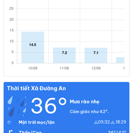
Thời tiết Xã Đường An
36°
Mưa rào nhẹ
Cảm giác như 42°.
05:32
18:29
Mặt trời mọc/lặn
36°/42°
Thấp/Cao