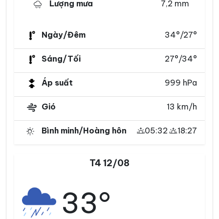
Lượng mưa
7,2 mm
Ngày/Đêm
34°/27°
Sáng/Tối
27°/34°
Áp suất
999 hPa
Gió
13 km/h
Bình minh/Hoàng hôn
05:32
18:27
T4 12/08
33°