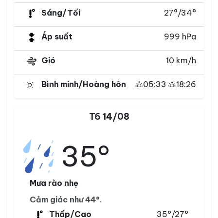
Sáng/Tối
27°/34°
Áp suất
999 hPa
Gió
10 km/h
Bình minh/Hoàng hôn
05:33
18:26
T6 14/08
35°
Mưa rào nhẹ
Cảm giác như 44°.
Thấp/Cao
35°/27°