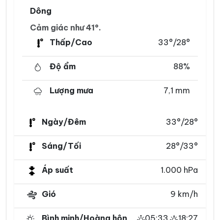
Dông
Cảm giác như 41°.
Thấp/Cao
33°/28°
Độ ẩm
88%
Lượng mưa
7,1 mm
Ngày/Đêm
33°/28°
Sáng/Tối
28°/33°
Áp suất
1.000 hPa
Gió
9 km/h
Bình minh/Hoàng hôn
05:33
18:27