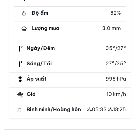
Độ ẩm
82%
Lượng mưa
3,0 mm
Ngày/Đêm
35°/27°
Sáng/Tối
27°/35°
Áp suất
998 hPa
Gió
10 km/h
Bình minh/Hoàng hôn
05:33
18:25