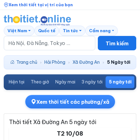
Xem thời tiết tại vị trí của bạn
Việt Nam
Quốc tế
Tin tức
Cẩm nang
Tìm kiếm
Trang chủ
Hải Phòng
Xã Đường An
5 Ngày tới
›
›
›
Hiện tại
Theo giờ
Ngày mai
3 ngày tới
5 ngày tới
7
Xem thời tiết các phường/xã
Thời tiết Xã Đường An 5 ngày tới
T2 10/08