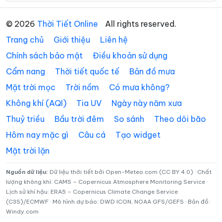
Phường Lê Đại Hành
Phường Lê Ích Mộc
© 2026
Thời Tiết Online
All rights reserved.
Phường Lê Thanh Nghị
Phường Lưu Kiếm
Trang chủ
Giới thiệu
Liên hệ
Phường Nam Đồ Sơn
Phường Nam Đồng
Chính sách bảo mật
Điều khoản sử dụng
Cẩm nang
Thời tiết quốc tế
Bản đồ mưa
Phường Nam Triệu
Phường Ngô Quyền
Mặt trời mọc
Trời nồm
Có mưa không?
Phường Nguyễn Đại
Phường Nguyễn Trãi
Năng
Không khí (AQI)
Tia UV
Ngày này năm xưa
Thuỷ triều
Bầu trời đêm
So sánh
Theo dõi bão
Phường Nhị Chiểu
Phường Phạm Sư Mạnh
Hôm nay mặc gì
Câu cá
Tạo widget
Phường Phù Liễn
Phường Tân Hưng
Mặt trời lặn
Phường Thạch Khôi
Phường Thành Đông
Nguồn dữ liệu:
Dữ liệu thời tiết bởi Open-Meteo.com (CC BY 4.0) · Chất
Phường Thiên Hương
Phường Thuỷ Nguyên
lượng không khí: CAMS – Copernicus Atmosphere Monitoring Service ·
Lịch sử khí hậu: ERA5 – Copernicus Climate Change Service
Phường Trần Hưng Đạo
Phường Trần Liễu
(C3S)/ECMWF · Mô hình dự báo: DWD ICON, NOAA GFS/GEFS · Bản đồ:
Windy.com
Phường Trần Nhân Tông
Phường Tứ Minh