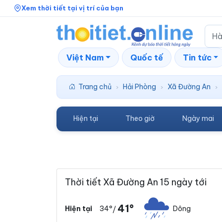
Xem thời tiết tại vị trí của bạn
Việt Nam
Quốc tế
Tin tức
Trang chủ
Hải Phòng
Xã Đường An
›
›
›
Hiện tại
Theo giờ
Ngày mai
Thời tiết Xã Đường An 15 ngày tới
41°
34°
Dông
Hiện tại
/