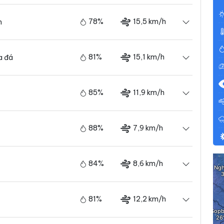
78%
15,5 km/h
m
81%
15,1 km/h
a đá
85%
11,9 km/h
88%
7,9 km/h
84%
8,6 km/h
81%
12,2 km/h