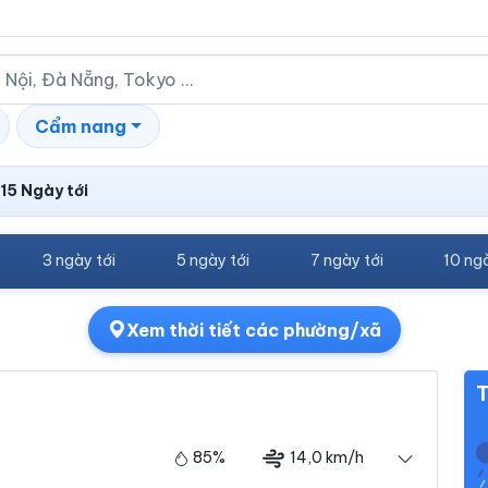
Cẩm nang
15 Ngày tới
3 ngày tới
5 ngày tới
7 ngày tới
10 ngà
Xem thời tiết các phường/xã
T
85%
14,0 km/h