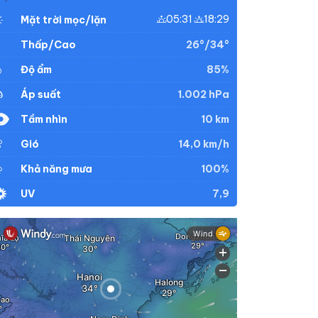
05:31
18:29
Mặt trời mọc/lặn
26°/34°
Thấp/Cao
85%
Độ ẩm
1.002 hPa
Áp suất
10 km
Tầm nhìn
14,0 km/h
Gió
100%
Khả năng mưa
7,9
UV