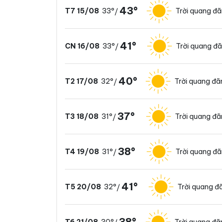
43°
33°
Trời quang đ
T7 15/08
/
41°
33°
Trời quang đ
CN 16/08
/
40°
32°
Trời quang đã
T2 17/08
/
37°
31°
Trời quang đ
T3 18/08
/
38°
31°
Trời quang đ
T4 19/08
/
41°
32°
Trời quang đ
T5 20/08
/
38°
30°
Trời quang đã