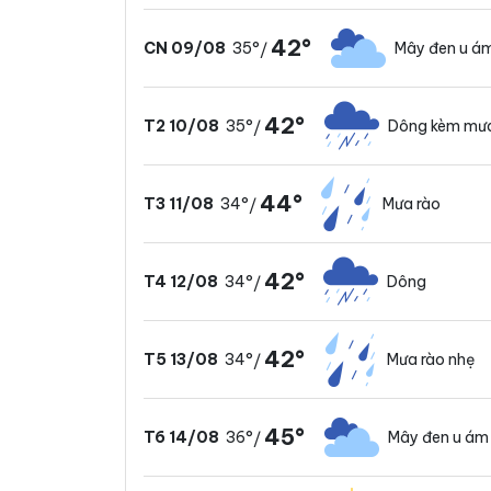
42°
35°
Mây đen u á
CN 09/08
/
42°
35°
Dông kèm mư
T2 10/08
/
44°
34°
Mưa rào
T3 11/08
/
42°
34°
Dông
T4 12/08
/
42°
34°
Mưa rào nhẹ
T5 13/08
/
45°
36°
Mây đen u ám
T6 14/08
/