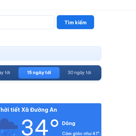
Tìm kiếm
y tới
15 ngày tới
30 ngày tới
hời tiết Xã Đường An
34°
Dông
Cảm giác như 41°.