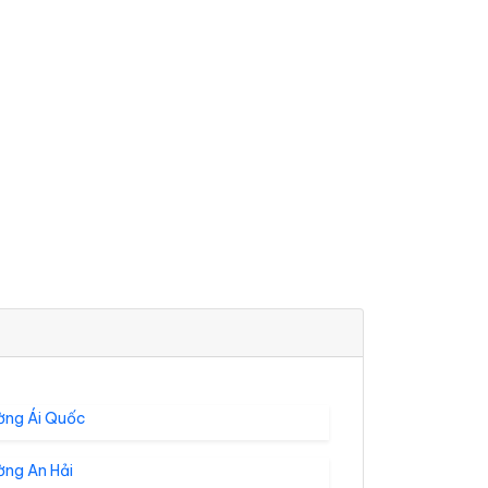
ờng Ái Quốc
ờng An Hải