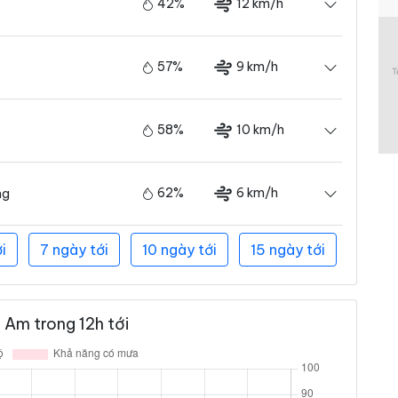
42%
12 km/h
57%
9 km/h
58%
10 km/h
62%
6 km/h
ng
i
7 ngày tới
10 ngày tới
15 ngày tới
 Am trong 12h tới