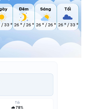
gày
Đêm
Sáng
Tối
°
/
33 °
26 °
/
26 °
26 °
/
26 °
26 °
/
33 °
Tối
🌧️ 78%