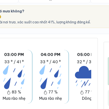
có mưa không?
O
i nơi trưa, xác suất cao nhất 41%, lượng không đáng kể.
03:00 PM
04:00 PM
05:00 PM
33 °
/
41 °
33 °
/
40 °
32 °
/
39 °
83 %
77 %
77 %
Mưa rào nhẹ
Mưa rào nhẹ
Dông
D