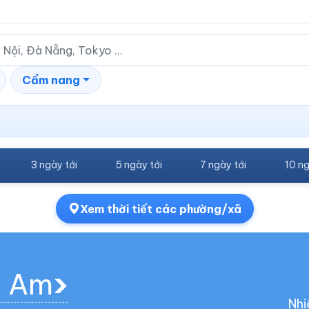
Cẩm nang
3 ngày tới
5 ngày tới
7 ngày tới
10 ng
Xem thời tiết các phường/xã
h Am
Nhi