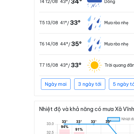
34°
43°
Dông
T4 12/08
/
33°
41°
Mưa rào nhẹ
T5 13/08
/
35°
44°
Mưa rào nhẹ
T6 14/08
/
33°
43°
Trời quang đã
T7 15/08
/
Ngày mai
3 ngày tới
5 ngày tớ
Nhiệt độ và khả năng có mưa Xã Vĩnh