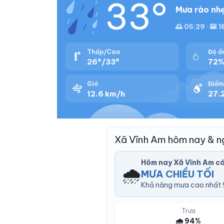
33°
Mưa rào nhẹ
🌅 05:29 · 🌇 
Thấp/Cao
Độ ẩ
26°/33°
72
Gió
Điểm
12.6 km/h
27.2
Xã Vĩnh Am hôm nay & n
Hôm nay Xã Vĩnh Am c
🌧️
MƯA CHIỀU TỐI
Khả năng mưa cao nhất 9
Trưa
🌧️ 94%