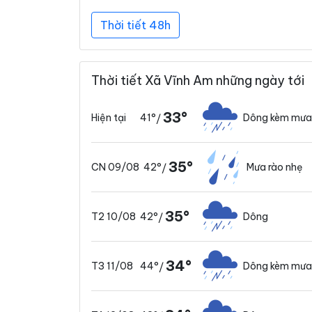
Thời tiết 48h
Thời tiết Xã Vĩnh Am những ngày tới
33°
41°
Dông kèm mưa
Hiện tại
/
35°
42°
Mưa rào nhẹ
CN 09/08
/
35°
42°
Dông
T2 10/08
/
34°
44°
Dông kèm mưa
T3 11/08
/