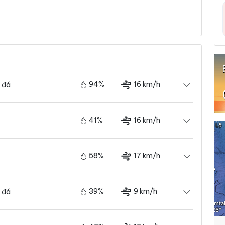
94%
16 km/h
 đá
41%
16 km/h
58%
17 km/h
39%
9 km/h
 đá