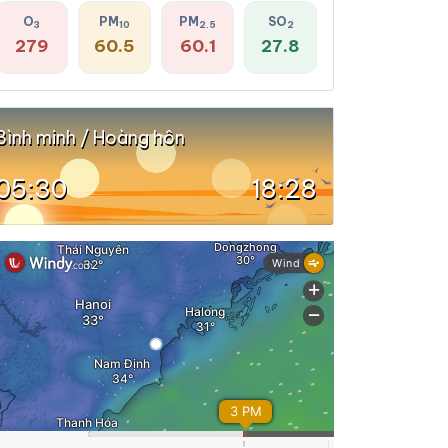
O
PM
PM
SO
3
10
2.5
2
279
60.5
60.1
27.8
Bình minh / Hoàng hôn
05:30
18:28