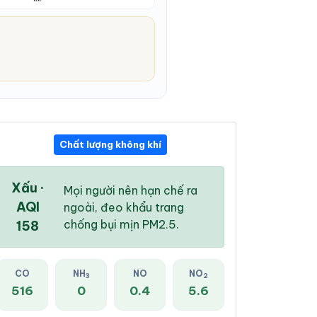
Chất lượng không khí
06:00 PM
07:00 PM
08:00 PM
30 °
/
37 °
29 °
/
36 °
29 °
/
36 °
Xấu ·
Mọi người nên hạn chế ra
AQI
ngoài, đeo khẩu trang
chống bụi mịn PM2.5.
158
78 %
74 %
61 %
CO
NH
NO
NO
3
2
ông kèm mưa đá
Mưa rào nhẹ
Mây đen u ám
516
0
0.4
5.6