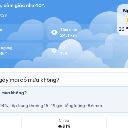
, cảm giác như 40°.
N
18:29
33 
m
Tầm nhìn
%
24.1 km
 ngưng
UV
8 °
7.9
gày mai có mưa không?
ó mưa không?
4%, tập trung khoảng 16–19 giờ, tổng lượng ~8.6 mm.
Chiều
🌧️ 91%