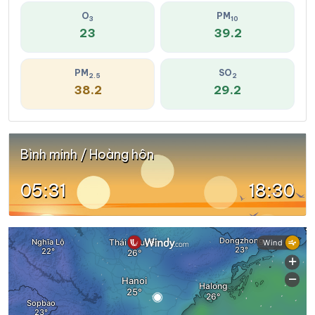
O
PM
3
10
23
39.2
PM
SO
2.5
2
38.2
29.2
Bình minh / Hoàng hôn
05:31
18:30