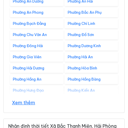
Phường An Dương
Phường An Hải
Phường An Phong
Phường Bắc An Phụ
Phường Bạch Đằng
Phường Chí Linh
Phường Chu Văn An
Phường Đồ Sơn
Phường Đông Hải
Phường Dương Kinh
Phường Gia Viên
Phường Hải An
Phường Hải Dương
Phường Hòa Bình
Phường Hồng An
Phường Hồng Bàng
Phường Hưng Đạo
Phường Kiến An
Phường Kinh Môn
Phường Lê Chân
Xem thêm
Phường Lê Đại Hành
Phường Lê Ích Mộc
Phường Lê Thanh Nghị
Phường Lưu Kiếm
Nhận định thời tiết Xã Bắc Thanh Miện, Hải Phòng