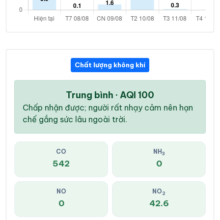
Chất lượng không khí
Trung bình · AQI 100
Chấp nhận được; người rất nhạy cảm nên hạn
chế gắng sức lâu ngoài trời.
CO
NH
3
542
0
NO
NO
2
0
42.6