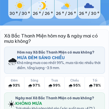
30 °
/
30 °
26 °
/
26 °
26 °
/
26 °
26 °
/
30 °
Xã Bắc Thanh Miện hôm nay & ngày mai có
mưa không?
Hôm nay Xã Bắc Thanh Miện có mưa không?
🌧️
MƯA ĐÊM SÁNG CHIỀU
Khả năng mưa cao nhất 99%, mưa rải rác nhiều thời
điểm, tổng lượng ~3.9 mm.
Đêm
Sáng
Trưa
Chiều
Tối
🌧️ 93%
🌧️ 97%
🌧️ 99%
🌧️ 95%
🌧️ 78%
Ngày mai Xã Bắc Thanh Miện có mưa không?
☀️
KHÔNG MƯA
Trời nhiều khả năng khô ráo (xác suất mưa ~47%).