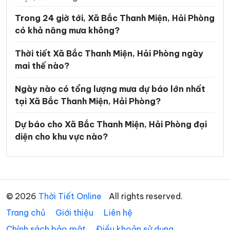
Xã An Phú
Xã An Quang
Trong 24 giờ tới, Xã Bắc Thanh Miện, Hải Phòng
Xã An Thành
Xã An Trường
có khả năng mưa không?
Xã Bình Giang
Xã Cẩm Giang
Thời tiết Xã Bắc Thanh Miện, Hải Phòng ngày
Xã Cẩm Giàng
Xã Chấn Hưng
mai thế nào?
Xã Chí Minh
Xã Đại Sơn
Ngày nào có tổng lượng mưa dự báo lớn nhất
tại Xã Bắc Thanh Miện, Hải Phòng?
Xã Đường An
Xã Gia Lộc
Xã Gia Phúc
Xã Hà Bắc
Dự báo cho Xã Bắc Thanh Miện, Hải Phòng đại
diện cho khu vực nào?
Xã Hà Đông
Xã Hà Nam
Xã Hà Tây
Xã Hải Hưng
Xã Hồng Châu
Xã Hợp Tiến
© 2026
Thời Tiết Online
All rights reserved.
Xã Hùng Thắng
Xã Kẻ Sặt
Trang chủ
Giới thiệu
Liên hệ
Xã Khúc Thừa Dụ
Xã Kiến Hải
Chính sách bảo mật
Điều khoản sử dụng