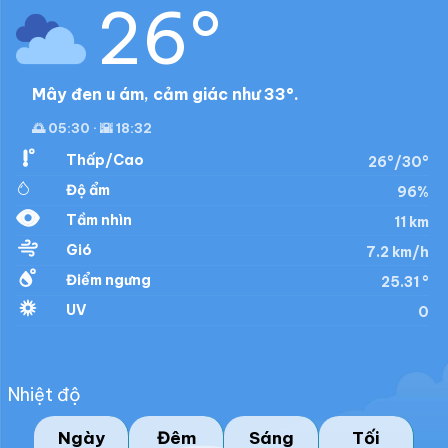
26°
Mây đen u ám, cảm giác như 33°.
🌅 05:30 · 🌇 18:32
Thấp/Cao
26°/30°
Độ ẩm
96%
Tầm nhìn
11 km
Gió
7.2 km/h
Điểm ngưng
25.31 °
UV
0
Nhiệt độ
Ngày
Đêm
Sáng
Tối