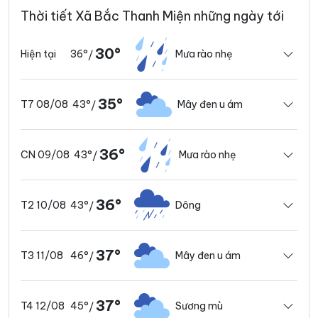
Thời tiết Xã Bắc Thanh Miện những ngày tới
30°
36°
Mưa rào nhẹ
Hiện tại
/
35°
43°
Mây đen u ám
T7 08/08
/
36°
43°
Mưa rào nhẹ
CN 09/08
/
36°
43°
Dông
T2 10/08
/
37°
46°
Mây đen u ám
T3 11/08
/
37°
45°
Sương mù
T4 12/08
/