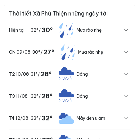
Thời tiết Xã Phú Thiện những ngày tới
30°
32°
Mưa rào nhẹ
Hiện tại
/
27°
30°
Mưa rào nhẹ
CN 09/08
/
28°
31°
Dông
T2 10/08
/
28°
32°
Dông
T3 11/08
/
32°
33°
Mây đen u ám
T4 12/08
/