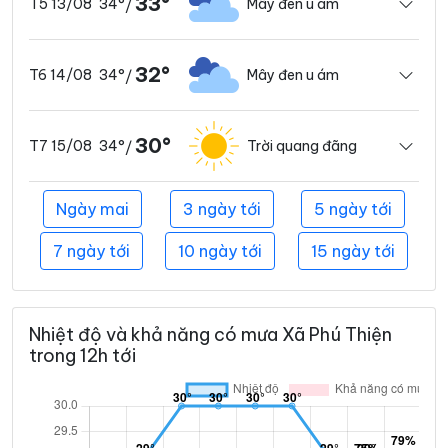
33°
34°
Mây đen u ám
T5 13/08
/
32°
34°
Mây đen u ám
T6 14/08
/
30°
34°
Trời quang đãng
T7 15/08
/
Ngày mai
3 ngày tới
5 ngày tới
7 ngày tới
10 ngày tới
15 ngày tới
Nhiệt độ và khả năng có mưa Xã Phú Thiện
trong 12h tới