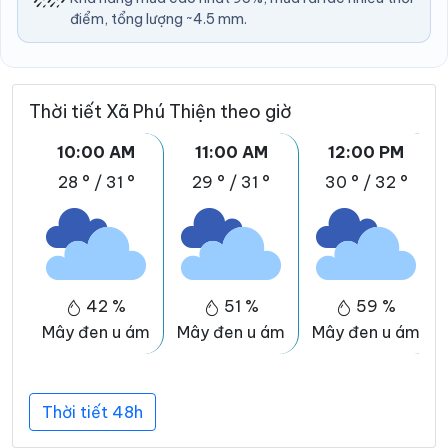
điểm, tổng lượng ~4.5 mm.
Thời tiết Xã Phú Thiện theo giờ
10:00 AM
11:00 AM
12:00 PM
28 °
/
31 °
29 °
/
31 °
30 °
/
32 °
42 %
51 %
59 %
Mây đen u ám
Mây đen u ám
Mây đen u ám
Thời tiết 48h