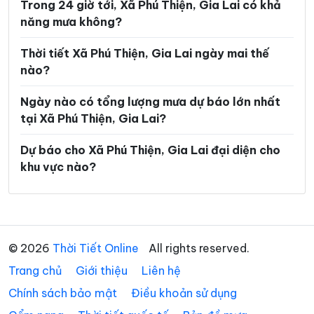
Trong 24 giờ tới, Xã Phú Thiện, Gia Lai có khả
Xã Đak Đoa
Xã Đak Pơ
năng mưa không?
Xã Đak Rong
Xã Đak Sơmei
Thời tiết Xã Phú Thiện, Gia Lai ngày mai thế
Xã Đăk Song
Xã Đề Gi
nào?
Xã Đức Cơ
Xã Gào
Ngày nào có tổng lượng mưa dự báo lớn nhất
Xã Hòa Hội
Xã Hoài Ân
tại Xã Phú Thiện, Gia Lai?
Xã Hội Sơn
Xã Hra
Dự báo cho Xã Phú Thiện, Gia Lai đại diện cho
khu vực nào?
Xã Ia Băng
Xã Ia Boòng
Xã Ia Chia
Xã Ia Dơk
Xã Ia Dom
Xã Ia Dreh
© 2026
Thời Tiết Online
All rights reserved.
Xã Ia Grai
Xã Ia Hiao
Trang chủ
Giới thiệu
Liên hệ
Xã Ia Hrú
Xã Ia Hrung
Chính sách bảo mật
Điều khoản sử dụng
Xã Ia Khươl
Xã Ia Ko