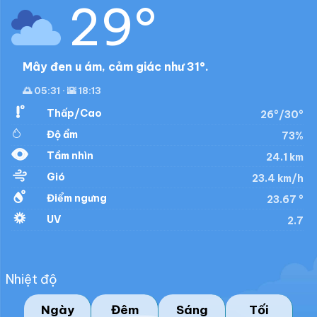
29°
Mây đen u ám, cảm giác như 31°.
🌅 05:31 · 🌇 18:13
Thấp/Cao
26°/30°
Độ ẩm
73%
Tầm nhìn
24.1 km
Gió
23.4 km/h
Điểm ngưng
23.67 °
UV
2.7
Nhiệt độ
Ngày
Đêm
Sáng
Tối