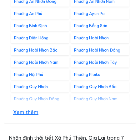
Phường An Nhơn Đông
Phường An Nhơn Nam
Phường An Phú
Phường Ayun Pa
Phường Bình Định
Phường Bồng Sơn
Phường Diên Hồng
Phường Hoài Nhơn
Phường Hoài Nhơn Bắc
Phường Hoài Nhơn Đông
Phường Hoài Nhơn Nam
Phường Hoài Nhơn Tây
Phường Hội Phú
Phường Pleiku
Phường Quy Nhơn
Phường Quy Nhơn Bắc
Phường Quy Nhơn Đông
Phường Quy Nhơn Nam
Phường Quy Nhơn Tây
Phường Tam Quan
Xem thêm
Xã Al Bá
Xã Ân Hảo
Xã An Hòa
Xã An Lương
Nhận định thời tiết Xã Phú Thiện, Gia Lai trong 7