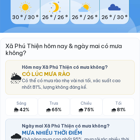
30 °
/
30 °
26 °
/
26 °
26 °
/
26 °
26 °
/
30 °
Xã Phú Thiện hôm nay & ngày mai có mưa
không?
Hôm nay Xã Phú Thiện có mưa không?
🌦️
CÓ LÚC MƯA RÀO
Có thể có mưa rào nhẹ vài nơi tối, xác suất cao
nhất 81%, lượng không đáng kể.
Sáng
Trưa
Chiều
Tối
🌦️ 42%
🌧️ 65%
🌧️ 75%
🌧️ 81%
Ngày mai Xã Phú Thiện có mưa không?
🌧️
MƯA NHIỀU THỜI ĐIỂM
Khả năng mưa cao nhất 95%, mưa rải rác nhiều thời