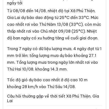
ngày tới
Xã An Nhơn Tây
Xã An Toàn
Từ 08/08 đến 14/08, nhiệt độ tại Xã Phú Thiện,
Xã Ân Tường
Xã An Vinh
Gia Lai dự báo dao động từ 25°C đến 33°C. Mức
cao nhất rơi vào Thứ Năm 13/08 (33°C), còn mức
Xã Ayun
Xã Bàu Cạn
thấp nhất rơi vào Chủ nhật 09/08 (25°C). Nhiệt
Xã Biển Hồ
Xã Bình Dương
độ ban ngày có xu hướng tăng về cuối giai đoạn.
Xã Bình Hiệp
Xã Bình Khê
Trong 7 ngày có dữ liệu lượng mưa, 4 ngày đạt từ 1
Xã Bờ Ngoong
Xã Canh Liên
mm trở lên; tổng lượng mưa dự báo khoảng 27,1
mm. Tổng lượng mưa trong ngày lớn nhất rơi vào
Xã Canh Vinh
Xã Cát Tiến
Thứ Hai 10/08, khoảng 14,3 mm.
Xã Chơ Long
Xã Chư A Thai
Tốc độ gió dự báo cao nhất ở độ cao 10 m
Xã Chư Krey
Xã Chư Păh
khoảng 28 km/h vào Thứ Sáu 14/08.
Xã Chư Prông
Xã Chư Pưh
Câu hỏi thường gặp về thời tiết Xã Phú Thiện, Gia
Lai
Xã Chư Sê
Xã Cửu An