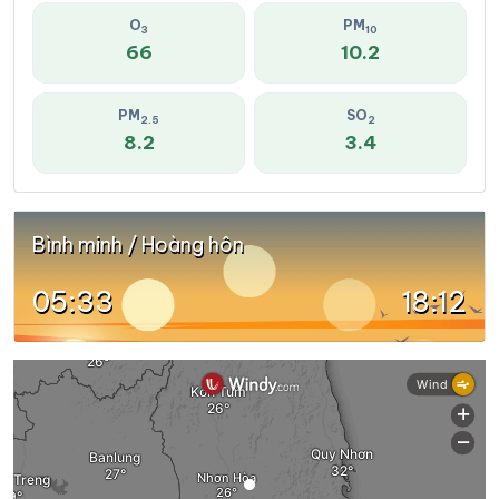
O
PM
3
10
66
10.2
PM
SO
2.5
2
8.2
3.4
Bình minh / Hoàng hôn
05:33
18:12