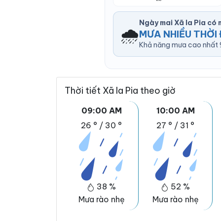
Ngày mai Xã Ia Pia có
🌧️
MƯA NHIỀU THỜI 
Khả năng mưa cao nhất 9
Thời tiết Xã Ia Pia theo giờ
09:00 AM
10:00 AM
26 °
/
30 °
27 °
/
31 °
38 %
52 %
Mưa rào nhẹ
Mưa rào nhẹ