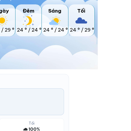
gày
Đêm
Sáng
Tối
/
29 °
24 °
/
24 °
24 °
/
24 °
24 °
/
29 °
Tối
🌧️ 100%