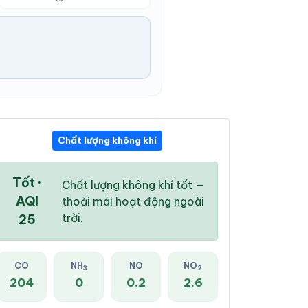
Chất lượng không khí
02:00 PM
03:00 PM
04:00 PM
28 °
/
32 °
29 °
/
32 °
28 °
/
32 °
Tốt ·
Chất lượng không khí tốt —
AQI
thoải mái hoạt động ngoài
trời.
25
91 %
93 %
94 %
CO
NH
NO
NO
3
2
Mưa rào nhẹ
Mưa rào nhẹ
Mưa rào nhẹ
204
0
0.2
2.6