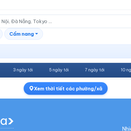
Cẩm nang
3 ngày tới
5 ngày tới
7 ngày tới
10 ng
Xem thời tiết các phường/xã
ia
Nhi