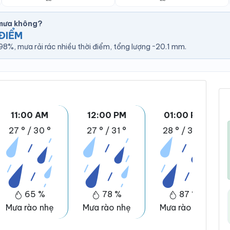
 mưa không?
ĐIỂM
8%, mưa rải rác nhiều thời điểm, tổng lượng ~20.1 mm.
11:00 AM
12:00 PM
01:00 PM
27 °
/
30 °
27 °
/
31 °
28 °
/
32 °
65 %
78 %
87 %
Mưa rào nhẹ
Mưa rào nhẹ
Mưa rào nhẹ