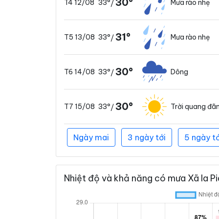
30°
33°
Mưa rào nhẹ
T4 12/08
/
31°
33°
Mưa rào nhẹ
T5 13/08
/
30°
33°
Dông
T6 14/08
/
30°
33°
Trời quang đã
T7 15/08
/
Ngày mai
3 ngày tới
5 ngày tớ
Nhiệt độ và khả năng có mưa Xã Ia Pia