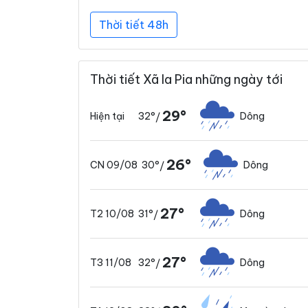
Thời tiết 48h
Thời tiết Xã Ia Pia những ngày tới
29°
32°
Dông
Hiện tại
/
26°
30°
Dông
CN 09/08
/
27°
31°
Dông
T2 10/08
/
27°
32°
Dông
T3 11/08
/