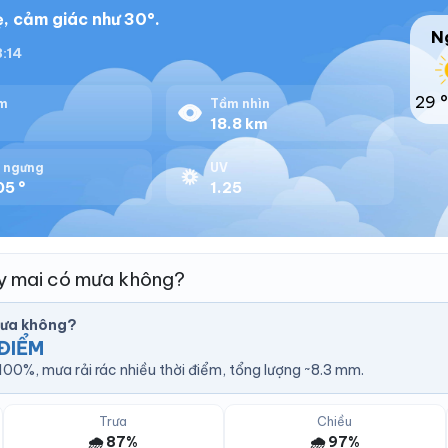
, cảm giác như 30°.
N
8:14
29 °
m
Tầm nhìn
%
18.8 km
 ngưng
UV
05 °
1.25
ày mai có mưa không?
mưa không?
ĐIỂM
00%, mưa rải rác nhiều thời điểm, tổng lượng ~8.3 mm.
Trưa
Chiều
🌧️ 87%
🌧️ 97%