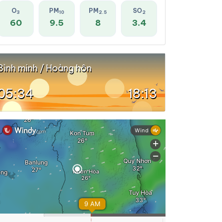
O
PM
PM
SO
3
10
2.5
2
60
9.5
8
3.4
Bình minh / Hoàng hôn
05:34
18:13