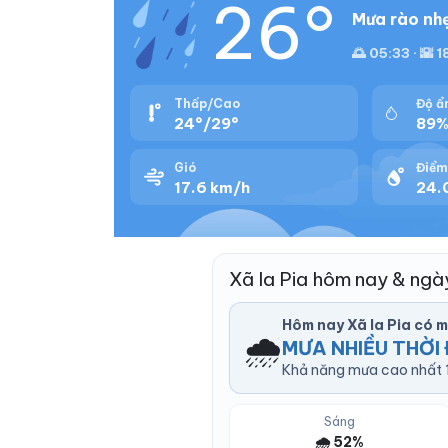
26°
Mưa rào nhẹ
🌅 05:33 · 🌇 1
Thấp/Cao
Độ ẩ
24°/29°
89
Gió
Điểm
17.6 km/h
24.
Xã Ia Pia hôm nay & ng
Hôm nay Xã Ia Pia có 
🌧️
MƯA NHIỀU THỜI 
Khả năng mưa cao nhất 1
Sáng
🌧️ 52%