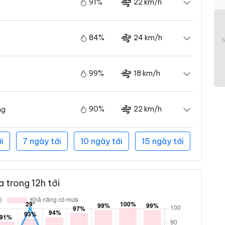
91%
22 km/h
84%
24 km/h
99%
18 km/h
90%
22 km/h
ng
i
7 ngày tới
10 ngày tới
15 ngày tới
 trong 12h tới