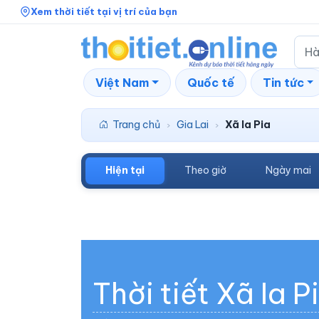
Xem thời tiết tại vị trí của bạn
Việt Nam
Quốc tế
Tin tức
Trang chủ
Gia Lai
Xã Ia Pia
›
›
Hiện tại
Theo giờ
Ngày mai
Thời tiết Xã Ia P