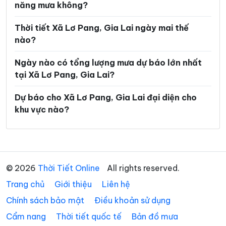
năng mưa không?
Xã Đak Rong
Xã Đak Sơmei
Thời tiết Xã Lơ Pang, Gia Lai ngày mai thế
Xã Đăk Song
Xã Đề Gi
nào?
Xã Đức Cơ
Xã Gào
Ngày nào có tổng lượng mưa dự báo lớn nhất
Xã Hòa Hội
Xã Hoài Ân
tại Xã Lơ Pang, Gia Lai?
Xã Hội Sơn
Xã Hra
Dự báo cho Xã Lơ Pang, Gia Lai đại diện cho
khu vực nào?
Xã Ia Băng
Xã Ia Boòng
Xã Ia Chia
Xã Ia Dơk
Xã Ia Dom
Xã Ia Dreh
© 2026
Thời Tiết Online
All rights reserved.
Xã Ia Grai
Xã Ia Hiao
Trang chủ
Giới thiệu
Liên hệ
Xã Ia Hrú
Xã Ia Hrung
Chính sách bảo mật
Điều khoản sử dụng
Xã Ia Khươl
Xã Ia Ko
Cẩm nang
Thời tiết quốc tế
Bản đồ mưa