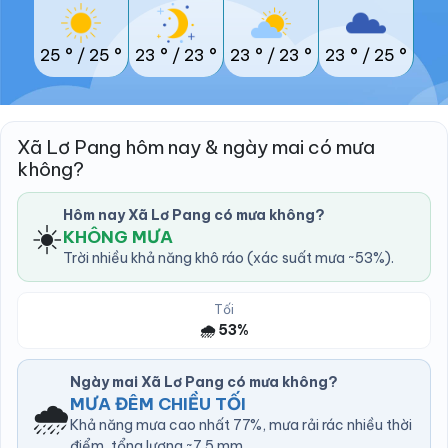
25 °
/
25 °
23 °
/
23 °
23 °
/
23 °
23 °
/
25 °
Xã Lơ Pang hôm nay & ngày mai có mưa
không?
Hôm nay Xã Lơ Pang có mưa không?
☀️
KHÔNG MƯA
Trời nhiều khả năng khô ráo (xác suất mưa ~53%).
Tối
🌧️ 53%
Ngày mai Xã Lơ Pang có mưa không?
🌧️
MƯA ĐÊM CHIỀU TỐI
Khả năng mưa cao nhất 77%, mưa rải rác nhiều thời
điểm, tổng lượng ~7.5 mm.