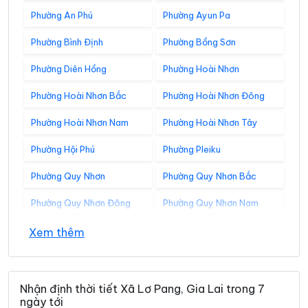
Phường An Phú
Phường Ayun Pa
Phường Bình Định
Phường Bồng Sơn
Phường Diên Hồng
Phường Hoài Nhơn
Phường Hoài Nhơn Bắc
Phường Hoài Nhơn Đông
Phường Hoài Nhơn Nam
Phường Hoài Nhơn Tây
Phường Hội Phú
Phường Pleiku
Phường Quy Nhơn
Phường Quy Nhơn Bắc
Phường Quy Nhơn Đông
Phường Quy Nhơn Nam
Phường Quy Nhơn Tây
Phường Tam Quan
Xem thêm
Xã Al Bá
Xã Ân Hảo
Xã An Hòa
Xã An Lương
Nhận định thời tiết Xã Lơ Pang, Gia Lai trong 7
ngày tới