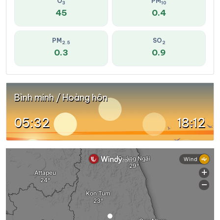
O
PM
3
10
45
0.4
PM
SO
2.5
2
0.3
0.9
Bình minh / Hoàng hôn
05:32
18:12