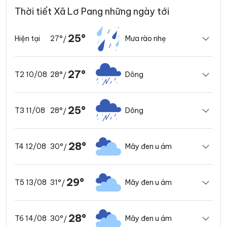
Thời tiết Xã Lơ Pang những ngày tới
25°
27°
Mưa rào nhẹ
Hiện tại
/
27°
28°
Dông
T2 10/08
/
25°
28°
Dông
T3 11/08
/
28°
30°
Mây đen u ám
T4 12/08
/
29°
31°
Mây đen u ám
T5 13/08
/
28°
30°
Mây đen u ám
T6 14/08
/