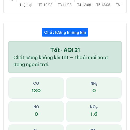
Chất lượng không khí
Tốt · AQI 21
Chất lượng không khí tốt — thoải mái hoạt
động ngoài trời.
CO
NH
3
130
0
NO
NO
2
0
1.6