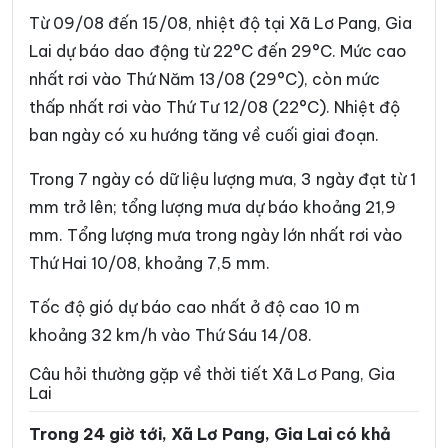
Xã An Nhơn Tây
Xã An Toàn
Từ 09/08 đến 15/08, nhiệt độ tại Xã Lơ Pang, Gia
Xã Ân Tường
Xã An Vinh
Lai dự báo dao động từ 22°C đến 29°C. Mức cao
nhất rơi vào Thứ Năm 13/08 (29°C), còn mức
Xã Ayun
Xã Bàu Cạn
thấp nhất rơi vào Thứ Tư 12/08 (22°C). Nhiệt độ
Xã Biển Hồ
Xã Bình Dương
ban ngày có xu hướng tăng về cuối giai đoạn.
Xã Bình Hiệp
Xã Bình Khê
Trong 7 ngày có dữ liệu lượng mưa, 3 ngày đạt từ 1
Xã Bờ Ngoong
Xã Canh Liên
mm trở lên; tổng lượng mưa dự báo khoảng 21,9
mm. Tổng lượng mưa trong ngày lớn nhất rơi vào
Xã Canh Vinh
Xã Cát Tiến
Thứ Hai 10/08, khoảng 7,5 mm.
Xã Chơ Long
Xã Chư A Thai
Tốc độ gió dự báo cao nhất ở độ cao 10 m
Xã Chư Krey
Xã Chư Păh
khoảng 32 km/h vào Thứ Sáu 14/08.
Xã Chư Prông
Xã Chư Pưh
Câu hỏi thường gặp về thời tiết Xã Lơ Pang, Gia
Lai
Xã Chư Sê
Xã Cửu An
Trong 24 giờ tới, Xã Lơ Pang, Gia Lai có khả
Xã Đak Đoa
Xã Đak Pơ