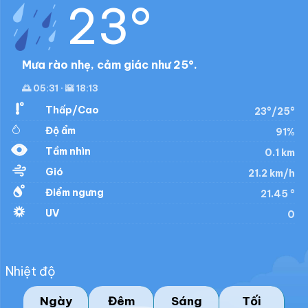
23°
Mưa rào nhẹ, cảm giác như 25°.
🌅 05:31 · 🌇 18:13
Thấp/Cao
23°/25°
Độ ẩm
91%
Tầm nhìn
0.1 km
Gió
21.2 km/h
Điểm ngưng
21.45 °
UV
0
Nhiệt độ
Ngày
Đêm
Sáng
Tối