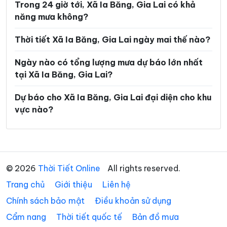
Trong 24 giờ tới, Xã Ia Băng, Gia Lai có khả
Xã Đak Đoa
Xã Đak Pơ
năng mưa không?
Xã Đak Rong
Xã Đak Sơmei
Thời tiết Xã Ia Băng, Gia Lai ngày mai thế nào?
Xã Đăk Song
Xã Đề Gi
Ngày nào có tổng lượng mưa dự báo lớn nhất
Xã Đức Cơ
Xã Gào
tại Xã Ia Băng, Gia Lai?
Xã Hòa Hội
Xã Hoài Ân
Dự báo cho Xã Ia Băng, Gia Lai đại diện cho khu
vực nào?
Xã Hội Sơn
Xã Hra
Xã Ia Boòng
Xã Ia Chia
Xã Ia Dơk
Xã Ia Dom
© 2026
Thời Tiết Online
All rights reserved.
Xã Ia Dreh
Xã Ia Grai
Trang chủ
Giới thiệu
Liên hệ
Xã Ia Hiao
Xã Ia Hrú
Chính sách bảo mật
Điều khoản sử dụng
Xã Ia Hrung
Xã Ia Khươl
Cẩm nang
Thời tiết quốc tế
Bản đồ mưa