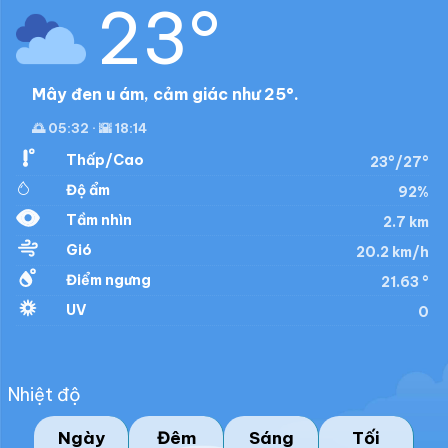
23°
Mây đen u ám, cảm giác như 25°.
🌅 05:32 · 🌇 18:14
Thấp/Cao
23°/27°
Độ ẩm
92%
Tầm nhìn
2.7 km
Gió
20.2 km/h
Điểm ngưng
21.63 °
UV
0
Nhiệt độ
Ngày
Đêm
Sáng
Tối