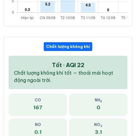
Chất lượng không khí
Tốt · AQI 22
Chất lượng không khí tốt — thoải mái hoạt
động ngoài trời.
CO
NH
3
167
0
NO
NO
2
0.1
3.1