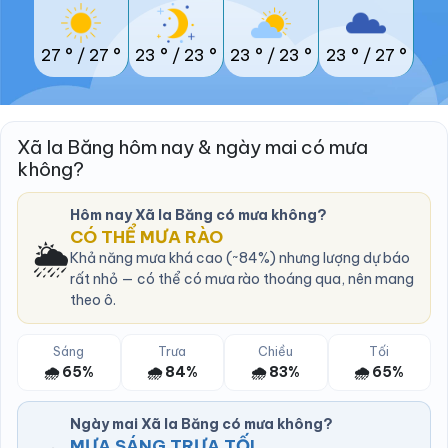
27 °
/
27 °
23 °
/
23 °
23 °
/
23 °
23 °
/
27 °
Xã Ia Băng hôm nay & ngày mai có mưa
không?
Hôm nay Xã Ia Băng có mưa không?
CÓ THỂ MƯA RÀO
🌦️
Khả năng mưa khá cao (~84%) nhưng lượng dự báo
rất nhỏ — có thể có mưa rào thoáng qua, nên mang
theo ô.
Sáng
Trưa
Chiều
Tối
🌧️ 65%
🌧️ 84%
🌧️ 83%
🌧️ 65%
Ngày mai Xã Ia Băng có mưa không?
MƯA SÁNG TRƯA TỐI