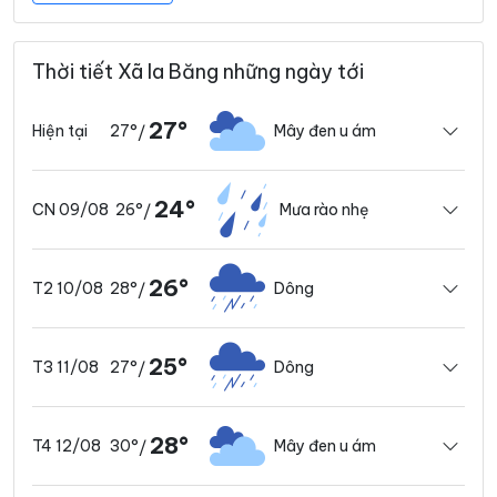
Thời tiết Xã Ia Băng những ngày tới
27°
27°
Mây đen u ám
Hiện tại
/
24°
26°
Mưa rào nhẹ
CN 09/08
/
26°
28°
Dông
T2 10/08
/
25°
27°
Dông
T3 11/08
/
28°
30°
Mây đen u ám
T4 12/08
/