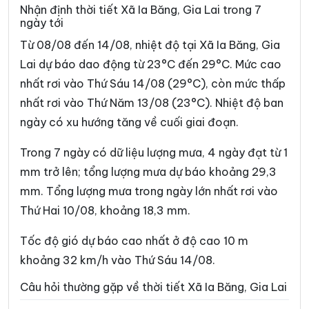
Xã An Hòa
Xã An Lương
Nhận định thời tiết Xã Ia Băng, Gia Lai trong 7
ngày tới
Xã An Nhơn Tây
Xã An Toàn
Từ 08/08 đến 14/08, nhiệt độ tại Xã Ia Băng, Gia
Xã Ân Tường
Xã An Vinh
Lai dự báo dao động từ 23°C đến 29°C. Mức cao
nhất rơi vào Thứ Sáu 14/08 (29°C), còn mức thấp
Xã Ayun
Xã Bàu Cạn
nhất rơi vào Thứ Năm 13/08 (23°C). Nhiệt độ ban
Xã Biển Hồ
Xã Bình Dương
ngày có xu hướng tăng về cuối giai đoạn.
Xã Bình Hiệp
Xã Bình Khê
Trong 7 ngày có dữ liệu lượng mưa, 4 ngày đạt từ 1
Xã Bờ Ngoong
Xã Canh Liên
mm trở lên; tổng lượng mưa dự báo khoảng 29,3
mm. Tổng lượng mưa trong ngày lớn nhất rơi vào
Xã Canh Vinh
Xã Cát Tiến
Thứ Hai 10/08, khoảng 18,3 mm.
Xã Chơ Long
Xã Chư A Thai
Tốc độ gió dự báo cao nhất ở độ cao 10 m
Xã Chư Krey
Xã Chư Păh
khoảng 32 km/h vào Thứ Sáu 14/08.
Xã Chư Prông
Xã Chư Pưh
Câu hỏi thường gặp về thời tiết Xã Ia Băng, Gia Lai
Xã Chư Sê
Xã Cửu An