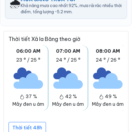
🌧️
Khả năng mưa cao nhất 92%, mưa rải rác nhiều thời
điểm, tổng lượng ~5.2 mm.
Thời tiết Xã Ia Băng theo giờ
06:00 AM
07:00 AM
08:00 AM
23 °
/
25 °
24 °
/
25 °
24 °
/
26 °
37 %
42 %
49 %
Mây đen u ám
Mây đen u ám
Mây đen u ám
Thời tiết 48h