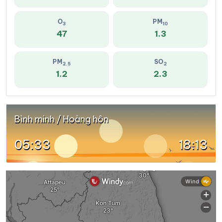
O
PM
3
10
47
1.3
PM
SO
2.5
2
1.2
2.3
Bình minh / Hoàng hôn
05:33
18:13